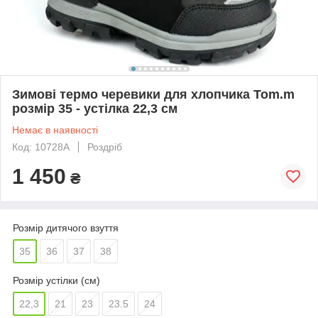
Зимові термо черевики для хлопчика Tom.m
розмір 35 - устілка 22,3 см
Немає в наявності
Код: 10728A
Роздріб
1 450
₴
Розмір дитячого взуття
35
36
37
38
Розмір устілки (см)
22,3
21
23
23.5
24