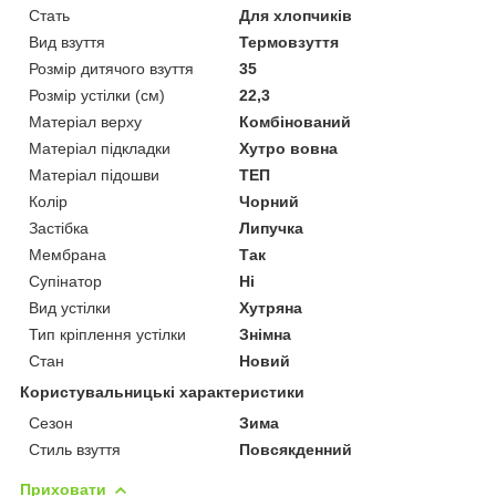
Стать
Для хлопчиків
Вид взуття
Термовзуття
Розмір дитячого взуття
35
Розмір устілки (см)
22,3
Матеріал верху
Комбінований
Матеріал підкладки
Хутро вовна
Матеріал підошви
ТЕП
Колір
Чорний
Застібка
Липучка
Мембрана
Так
Супінатор
Ні
Вид устілки
Хутряна
Тип кріплення устілки
Знімна
Стан
Новий
Користувальницькі характеристики
Сезон
Зима
Стиль взуття
Повсякденний
Приховати