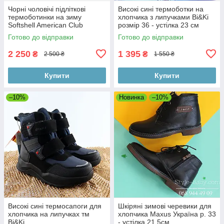
Чорні чоловічі підліткові
Високі сині термоботки на
термоботинки на зиму
хлопчика з липучками Bi&Ki
Softshell American Club
розмір 36 - устілка 23 см
розмір 43 - устілка 27,8 см
Готово до відправки
Готово до відправки
2 250
1 395
₴
₴
2 500 ₴
1 550 ₴
Купити
Купити
–10%
Новинка
–10%
Високі сині термосапоги для
Шкіряні зимові черевики для
хлопчика на липучках тм
хлопчика Maxus Україна р. 33
Bi&Ki
- устілка 21,5см