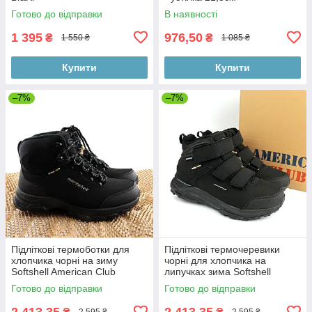
Готово до відправки
В наявності
1 395
976,50
₴
₴
1 550 ₴
1 085 ₴
Купити
Купити
–7%
–7%
Підліткові термоботки для
Підліткові термочеревики
хлопчика чорні на зиму
чорні для хлопчика на
Softshell American Club
липучках зима Softshell
розмір 41 - устлка 26,7 см
American Club розмір 40 -
Готово до відправки
Готово до відправки
устілка 26 см
2 413,35
2 413,35