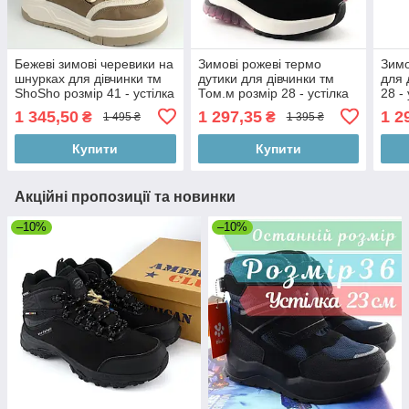
Бежеві зимові черевики на
Зимові рожеві термо
Зимо
шнурках для дівчинки тм
дутики для дівчинки тм
для 
ShoSho розмір 41 - устілка
Том.м розмір 28 - устілка
28 -
26 см
18 см
1 345,50
1 297,35
1 2
₴
₴
1 495 ₴
1 395 ₴
Купити
Купити
Акційні пропозиції та новинки
–10%
–10%