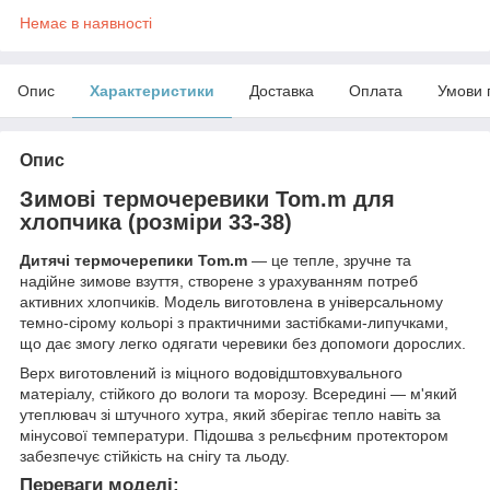
Немає в наявності
Опис
Характеристики
Доставка
Оплата
Умови 
Опис
Зимові термочеревики Tom.m для
хлопчика (розміри 33-38)
Дитячі термочерепики Tom.m
— це тепле, зручне та
надійне зимове взуття, створене з урахуванням потреб
активних хлопчиків. Модель виготовлена в універсальному
темно-сірому кольорі з практичними застібками-липучками,
що дає змогу легко одягати черевики без допомоги дорослих.
Верх виготовлений із міцного водовідштовхувального
матеріалу, стійкого до вологи та морозу. Всередині — м'який
утеплювач зі штучного хутра, який зберігає тепло навіть за
мінусової температури. Підошва з рельєфним протектором
забезпечує стійкість на снігу та льоду.
Переваги моделі: