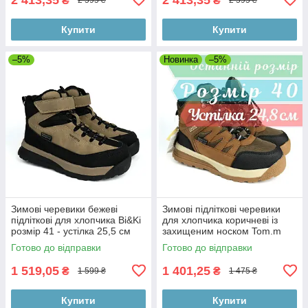
₴
₴
2 595 ₴
2 595 ₴
Купити
Купити
–5%
Новинка
–5%
Зимові черевики бежеві
Зимові підліткові черевики
підліткові для хлопчика Bi&Ki
для хлопчика коричневі із
розмір 41 - устілка 25,5 см
захищеним носком Tom.m
розмір 40 -устілка 24,8 см
Готово до відправки
Готово до відправки
1 519,05
1 401,25
₴
₴
1 599 ₴
1 475 ₴
Купити
Купити