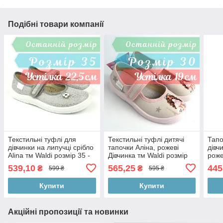
Подібні товари компанії
Текстильні туфлі для
Текстильні туфлі дитячі
Тапо
дівчинки на липучці срібло
тапочки Аліна, рожеві
дівч
Alina тм Waldi розмір 35 -
Дівчинка тм Waldi розмір
роже
устілка 22,5 см
30 - устілка 19 см
539,10
565,25
445
₴
₴
599 ₴
595 ₴
Купити
Купити
Акційні пропозиції та новинки