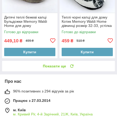
Дитячі теплі бежеві капці
Теплі чорні капці для дому
Бульдожки Memory Waldi
Котик Memory Waldi Home
Home для дому
дівчинці розмір 32-33, устілка
21,5 см
Готово до відправки
Готово до відправки
449,10
459
₴
₴
499 ₴
510 ₴
Купити
Купити
Показати ще
Про нас
96% позитивних з 294 відгуків за рік
Працює з 27.03.2014
м. Київ
м. Кривий Ріг, 4-й Зарічний, 21Ж, Київ, Україна