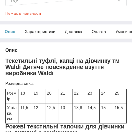
15,5
Немає в наявності
Опис
Характеристики
Доставка
Оплата
Умови п
Опис
Текстильні туфлі, капці на дівчинку тм
Waldi Дитяче повсякденне взуття
виробника Waldi
Розмірна сітка:
Розм
18
19
20
21
22
23
24
25
ір
Устіл
11,5
12
12,5
13
13,8
14,5
15
15,5
ка,
см
Рожеві текстильні тапочки для дівчинки