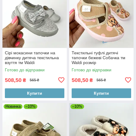
Сірі мокасини тапочки на
Текстильні туфлі дитячі
дівчинку дитяча текстильна
тапочки бежеві Собачка тм
взуття тм Waldi
Waldi розмір
Готово до відправки
Готово до відправки
508,50
508,50
₴
₴
565 ₴
565 ₴
Купити
Купити
Новинка
–10%
–10%