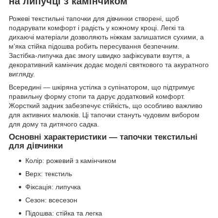
на липучці з камінчиком
Рожеві текстильні тапочки для дівчинки створені, щоб
подарувати комфорт і радість у кожному кроці. Легкі та
дихаючі матеріали дозволяють ніжкам залишатися сухими, а
м’яка стійка підошва робить пересування безпечним.
Застібка-липучка дає змогу швидко зафіксувати взуття, а
декоративний камінчик додає моделі святкового та акуратного
вигляду.
Всередині — шкіряна устілка з супінатором, що підтримує
правильну форму стопи та дарує додатковий комфорт.
Жорсткий задник забезпечує стійкість, що особливо важливо
для активних малюків. Ці тапочки стануть чудовим вибором
для дому та дитячого садка.
Основні характеристики — тапочки текстильні
для дівчинки
Колір: рожевий з камінчиком
Верх: текстиль
Фіксація: липучка
Сезон: всесезон
Підошва: стійка та легка