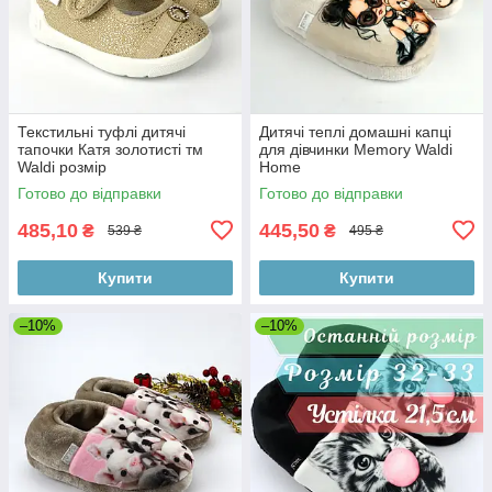
Текстильні туфлі дитячі
Дитячі теплі домашні капці
тапочки Катя золотисті тм
для дівчинки Memory Waldi
Waldi розмір
Home
Готово до відправки
Готово до відправки
485,10
445,50
₴
₴
539 ₴
495 ₴
Купити
Купити
–10%
–10%