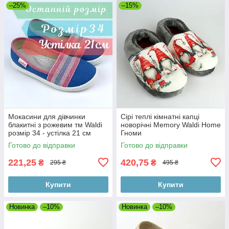
–25%
–15%
Мокасини для дівчинки
Сірі теплі кімнатні капці
блакитні з рожевим тм Waldi
новорічні Memory Waldi Home
розмір 34 - устілка 21 см
Гноми
Готово до відправки
Готово до відправки
221,25
420,75
₴
₴
295 ₴
495 ₴
Купити
Купити
Новинка
–10%
Новинка
–10%