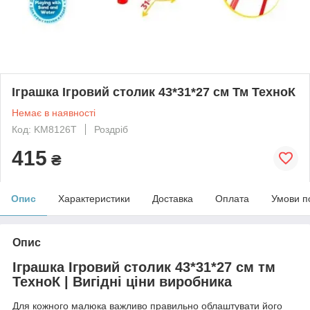
Іграшка Ігровий столик 43*31*27 см Тм ТехноК
Немає в наявності
Код: KM8126T
Роздріб
415
₴
Опис
Характеристики
Доставка
Оплата
Умови п
Опис
Іграшка Ігровий столик 43*31*27 см тм
ТехноК | Вигідні ціни виробника
Для кожного малюка важливо правильно облаштувати його