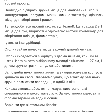
ігровий простір.
Необхідно підібрати зручне місце для малювання, ігор із
конструктором, посудом і машинками, а також функціональні
місця для зберігання іграшок.
Тут знадобиться ігровий столик від ТехноК. Це іграшка 2 в 1
місце для гри, творчості й одночасно місткий контейнер для
зберігання олівців, фломастерів,
гумок та інші дрібниці.
Столик займе почесне місце в кожній дитячій кімнаті.
Столик складається з корпусу з двома нішами, кришки та
ніжок. Його висота в зібраному вигляді з ніжками — 27 см, і
діткам зручно грати на підлозі або килимі.
За потреби ніжки можна зняти та використовувати корпус із
кришкою на столі. Звертаємо увагу, що в такому разі ніжки
зручно розмістити всередині, в одній із ніш.
Кришка столика абсолютно гладка, виготовлена зі
спеціального міцного матеріалу. За нею можна малювати
фломастерами на водній основі.
Варіанти гри зі столиком безліч:
- використовувати як столик для малювання олівцями,