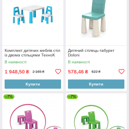
Комплект дитячих меблів стіл
Дитячий стілець-табурет
із двома стільцями ТехноK
Doloni
В наявності
В наявності
1 948,50
578,46
₴
₴
2 165 ₴
622 ₴
Купити
Купити
–7%
–7%