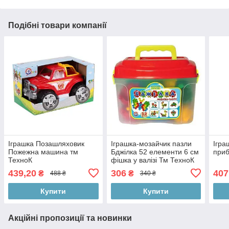
Подібні товари компанії
Іграшка Позашляховик
Іграшка-мозайчик пазли
Ігра
Пожежна машина тм
Бджілка 52 елементи 6 см
приб
ТехноК
фішка у валізі Тм ТехноК
439,20
306
407
₴
₴
488 ₴
340 ₴
Купити
Купити
Акційні пропозиції та новинки