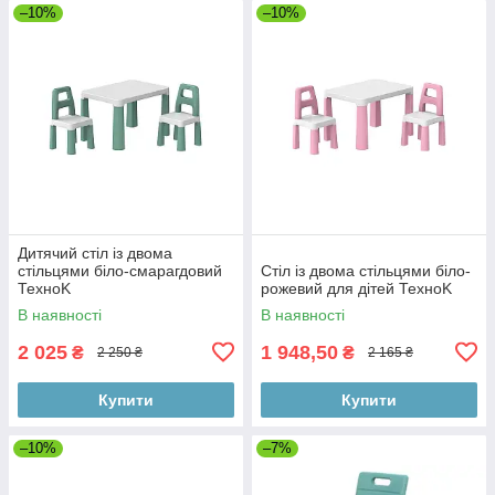
–10%
–10%
Дитячий стіл із двома
стільцями біло-смарагдовий
Стіл із двома стільцями біло-
ТехноK
рожевий для дітей ТехноK
В наявності
В наявності
2 025
1 948,50
₴
₴
2 250 ₴
2 165 ₴
Купити
Купити
–10%
–7%