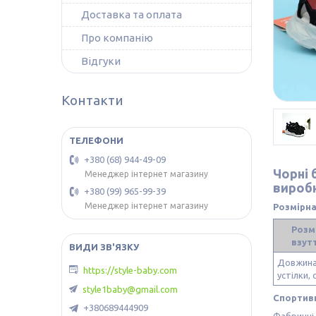
Доставка та оплата
Про компанію
Відгуки
Контакти
+380 (68) 944-49-09
Чорні 
Менеджер інтернет магазину
вироб
+380 (99) 965-99-39
Менеджер інтернет магазину
Розмірна
Розм
взут
Довжин
https://style-baby.com
устілки, 
style1baby@gmail.com
Спортивн
+380689444909