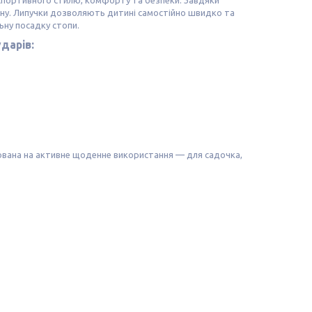
 спортивного стилю, комфорту та безпеки. Завдяки
ону. Липучки дозволяють дитині самостійно швидко та
ьну посадку стопи.
дарів:
хована на активне щоденне використання — для садочка,