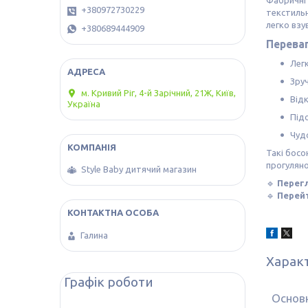
Фабричні 
+380972730229
текстильн
легко взу
+380689444909
Переваг
Лег
Зруч
м. Кривий Ріг, 4-й Зарічний, 21Ж, Київ,
Від
Україна
Під
Чудо
Такі босо
прогуляно
Style Baby дитячий магазин
🔹
Перегл
🔹
Перей
Галина
Харак
Графік роботи
Основ