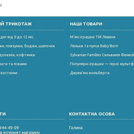
₴
ИЙ ТРИКОТАЖ
НАШІ ТОВАРИ
яг від 0 до 12 міс
М’які іграшки ТМ Левеня
и, повзунки, бодіки, шапочки
Ляльки та пупси Baby Born
долазки, кофтинки
Sylvanian Families Сильванія Фемелі
лати та піжами
Популярні іграшки — герої мультф
і костюми
Дерев’яні мольберти
 944-49-09
Галина
 інтернет магазину