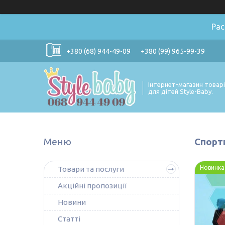
Ра
+380 (68) 944-49-09
+380 (99) 965-99-39
Інтернет-магазин товар
для дітей Style-Baby.
Спорти
Новинка
Товари та послуги
Акційні пропозиції
Новини
Статті