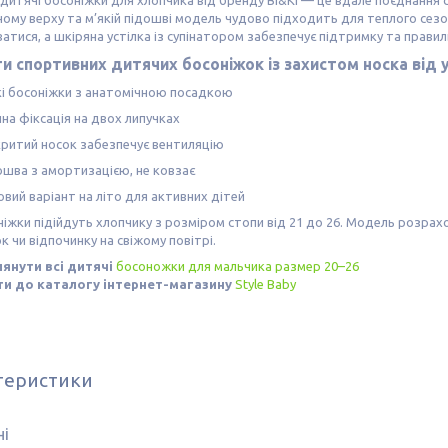
дитячі босоніжки для хлопчика від бренду Bi&Ki — це вдале поєднання
ому верху та м’якій підошві модель чудово підходить для теплого сез
ватися, а шкіряна устілка із супінатором забезпечує підтримку та правил
и спортивних дитячих босоніжок із захистом носка від у
кі босоніжки з анатомічною посадкою
на фіксація на двох липучках
критий носок забезпечує вентиляцію
ошва з амортизацією, не ковзає
вий варіант на літо для активних дітей
ніжки підійдуть хлопчику з розміром стопи від 21 до 26. Модель розра
к чи відпочинку на свіжому повітрі.
янути всі дитячі
босоножки для мальчика размер 20–26
ти до каталогу інтернет-магазину
Style Baby
теристики
ні