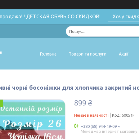
спродажа!!! ДЕТСКАЯ ОБУВЬ СО СКИДКОЙ!
Хочу скидк
ів
Головна
Товари та послуги
Акції
вні чорні босоніжки для хлопчика закритий нос
899 ₴
Немає в наявності
Код:
60051F
+380 (68) 944-49-09
Менеджер інтернет магазину