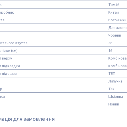
к
Том.М
виробник
Китай
ття
Босоніжки
Для хлопч
Чорний
дитячого взуття
26
стілки (см)
16
л верху
Комбінова
л підкладки
Комбінова
л підошви
ТЕП
Липучка
ор
Так
лки
Шкіряна
Новий
ація для замовлення