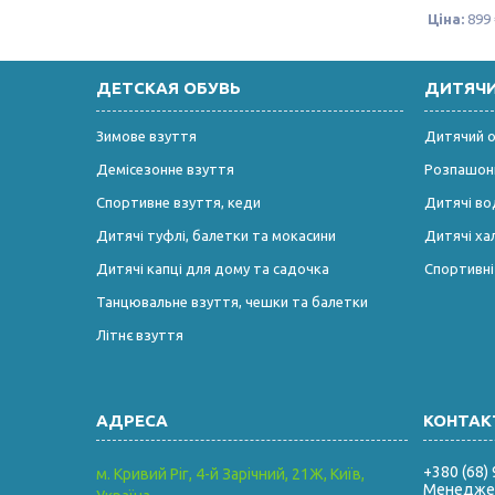
Ціна:
899 
ДЕТСКАЯ ОБУВЬ
ДИТЯЧ
Зимове взуття
Дитячий од
Демісезонне взуття
Розпашонк
Спортивне взуття, кеди
Дитячі во
Дитячі туфлі, балетки та мокасини
Дитячі ха
Дитячі капці для дому та садочка
Спортивн
Танцювальне взуття, чешки та балетки
Літнє взуття
+380 (68)
м. Кривий Ріг, 4-й Зарічний, 21Ж, Київ,
Менеджер