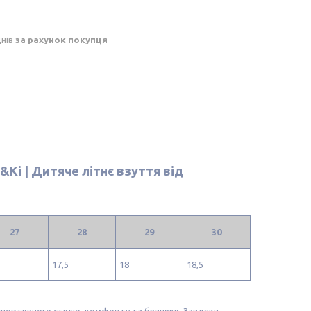
днів
за рахунок покупця
&Ki | Дитяче літнє взуття від
27
28
29
30
17,5
18
18,5