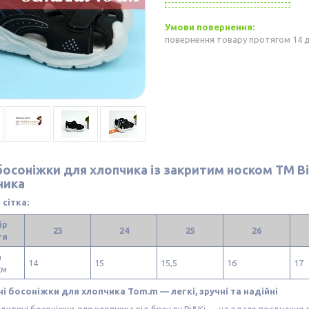
повернення товару протягом 14 
босоніжки для хлопчика із закритим носком ТМ Bi
ника
 сітка:
ір
23
24
25
26
тя
а
14
15
15,5
16
17
см
і босоніжки для хлопчика Tom.m — легкі, зручні та надійні