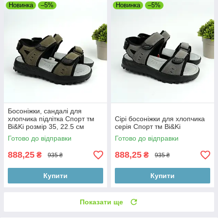
Новинка
–5%
Новинка
–5%
Босоніжки, сандалі для
хлопчика підлітка Спорт тм
Сірі босоніжки для хлопчика
Bi&Ki розмір 35, 22.5 см
серія Спорт тм Bi&Ki
Готово до відправки
Готово до відправки
888,25
888,25
₴
₴
935 ₴
935 ₴
Купити
Купити
Показати ще