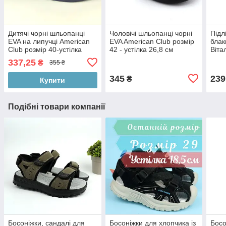
Дитячі чорні шльопанці
Чоловічі шльопанці чорні
Підл
EVA на липучці American
EVA American Club розмір
блак
Club розмір 40-устілка
42 - устілка 26,8 см
Віта
25,5 см
337,25
₴
355 ₴
345
239
₴
Купити
Подібні товари компанії
Босоніжки, сандалі для
Босоніжки для хлопчика із
Босо