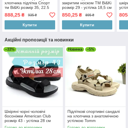
хлопчика підлітка Спорт
закритим носком ТМ Bi&Ki
шкір
тм Bi&Ki розмір 35, 22.5
розмір 29 - устілка 18,5 см
усті
см
888,25
850,25
805
₴
₴
935 ₴
895 ₴
Купити
Купити
Акційні пропозиції та новинки
–33%
Новинка
–5%
Шкіряні чорні чоловічі
Підліткові спортивні сандалі
босоніжки American Club
на хлопчика з анатомічною
розмір 43 - устілка 28 см
устілкою Tomm
Готово до відправки
Готово до відправки