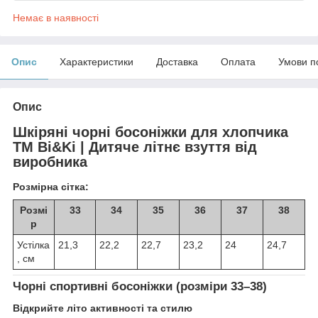
Немає в наявності
Опис
Характеристики
Доставка
Оплата
Умови п
Опис
Шкіряні чорні босоніжки для хлопчика
ТМ Bi&Ki | Дитяче літнє взуття від
виробника
Розмірна сітка:
Розмі
33
34
35
36
37
38
р
Устілка
21,3
22,2
22,7
23,2
24
24,7
, см
Чорні спортивні босоніжки (розміри 33–38)
Відкрийте літо активності та стилю