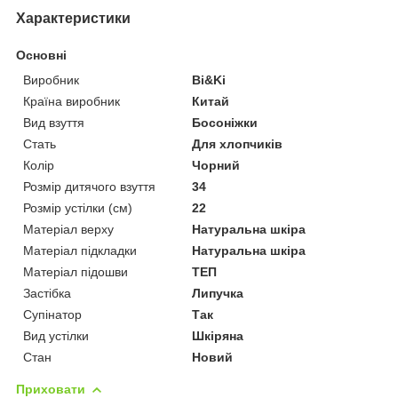
Характеристики
Основні
Виробник
Bi&Ki
Країна виробник
Китай
Вид взуття
Босоніжки
Стать
Для хлопчиків
Колір
Чорний
Розмір дитячого взуття
34
Розмір устілки (см)
22
Матеріал верху
Натуральна шкіра
Матеріал підкладки
Натуральна шкіра
Матеріал підошви
ТЕП
Застібка
Липучка
Супінатор
Так
Вид устілки
Шкіряна
Стан
Новий
Приховати