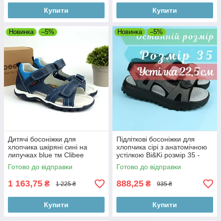
Купити
Купити
Новинка
–5%
Новинка
–5%
Дитячі босоніжки для
Підліткові босоніжки для
хлопчика шкіряні сині на
хлопчика сірі з анатомічною
липучках blue тм Clibee
устілкою Bi&Ki розмір 35 -
устілка 22,5 см
Готово до відправки
Готово до відправки
1 163,75
888,25
₴
₴
1 225 ₴
935 ₴
Купити
Купити