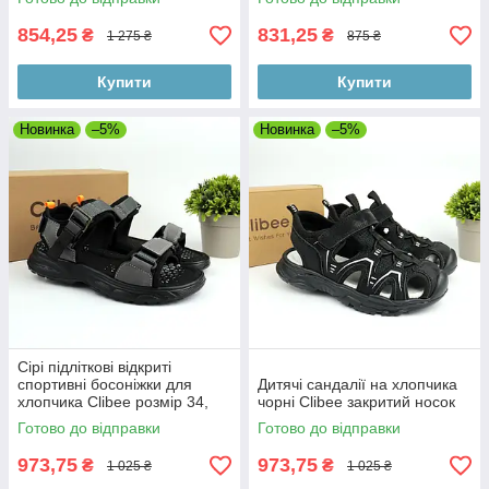
854,25
831,25
₴
₴
1 275 ₴
875 ₴
Купити
Купити
Новинка
–5%
Новинка
–5%
Сірі підліткові відкриті
спортивні босоніжки для
Дитячі сандалії на хлопчика
хлопчика Clibee розмір 34,
чорні Clibee закритий носок
21,8 см
Готово до відправки
Готово до відправки
973,75
973,75
₴
₴
1 025 ₴
1 025 ₴