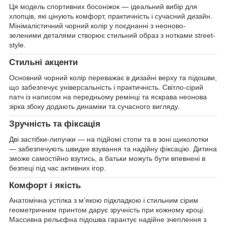
Ця модель спортивних босоніжок — ідеальний вибір для
хлопців, які цінують комфорт, практичність і сучасний дизайн.
Мінімалістичний чорний колір у поєднанні з неоново-
зеленими деталями створює стильний образ з нотками street-
style.
Стильні акценти
Основний чорний колір переважає в дизайні верху та підошви,
що забезпечує універсальність і практичність. Світло-сірий
патч із написом на передньому ремінці та яскрава неонова
зірка збоку додають динаміки та сучасного вигляду.
Зручність та фіксація
Дві застібки-липучки — на підйомі стопи та в зоні щиколотки
— забезпечують швидке взування та надійну фіксацію. Дитина
зможе самостійно взутись, а батьки можуть бути впевнені в
безпеці під час активних ігор.
Комфорт і якість
Анатомічна устілка з м’якою підкладкою і стильним сірим
геометричним принтом дарує зручність при кожному кроці.
Массивна рельєфна підошва гарантує надійне зчеплення з