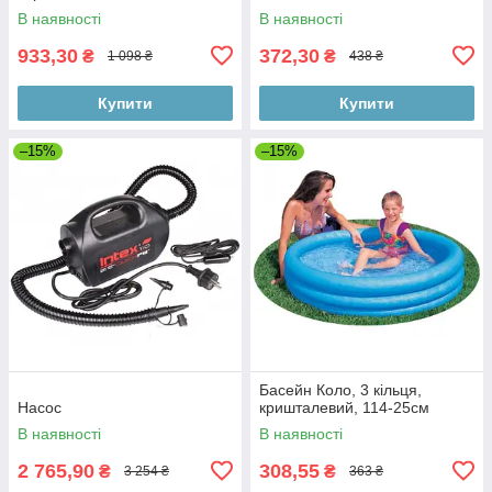
В наявності
В наявності
933,30
372,30
₴
₴
1 098 ₴
438 ₴
Купити
Купити
–15%
–15%
Басейн Коло, 3 кільця,
Насос
кришталевий, 114-25см
В наявності
В наявності
2 765,90
308,55
₴
₴
3 254 ₴
363 ₴