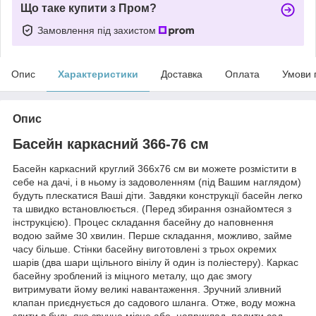
Що таке купити з Пром?
Замовлення під захистом
Опис
Характеристики
Доставка
Оплата
Умови 
Опис
Басейн каркасний 366-76 см
Басейн каркасний круглий 366х76 см ви можете розмістити в
себе на дачі, і в ньому із задоволенням (під Вашим наглядом)
будуть плескатися Ваші діти. Завдяки конструкції басейн легко
та швидко встановлюється. (Перед збирання ознайомтеся з
інструкцією). Процес складання басейну до наповнення
водою займе 30 хвилин. Перше складання, можливо, займе
часу більше. Стінки басейну виготовлені з трьох окремих
шарів (два шари щільного вінілу й один із поліестеру). Каркас
басейну зроблений із міцного металу, що дає змогу
витримувати йому великі навантаження. Зручний зливний
клапан приєднується до садового шланга. Отже, воду можна