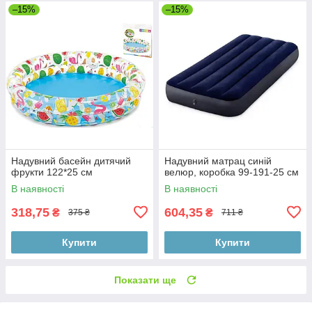
–15%
–15%
Надувний басейн дитячий
Надувний матрац синій
фрукти 122*25 см
велюр, коробка 99-191-25 см
В наявності
В наявності
318,75
604,35
₴
₴
375 ₴
711 ₴
Купити
Купити
Показати ще