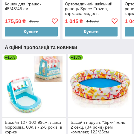
Кошик для іграшок
Ортопедичний шкільний
Орто
45*45*45 см
ранець Space Frozen,
ране
каркасна модель,
карк
34х26х15 см, для школи
34х2
175,50
1 045
1 0
₴
₴
195 ₴
1 100 ₴
Купити
Купити
Акційні пропозиції та новинки
–15%
–15%
Басейн 127-102-99см, лавка
Басейн надувн. "Зірки" коло,
морозива, 60л,вік 2-6 років, в
2 секц, (3+ років) рем
кор-ке
комплект, 122*25см