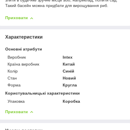
злити в будь-яке зручне місце або, наприклад, полити сад.
Такий басейн можна придбати для вирощування риб.
Приховати
Характеристики
Основні атрибути
Виробник
Intex
Країна виробник
Китай
Колір
Синій
Стан
Новий
Форма
Кругла
Користувальницькі характеристики
Упаковка
Коробка
Приховати