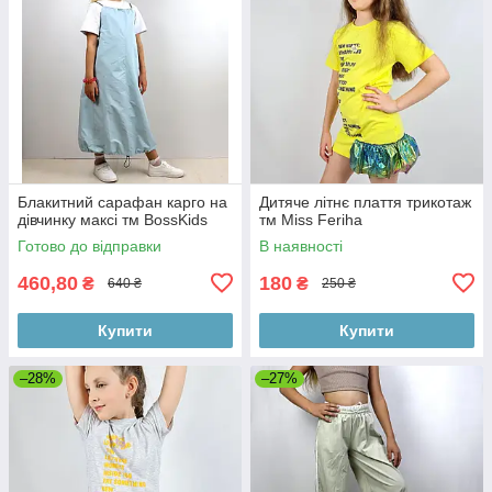
Блакитний сарафан карго на
Дитяче літнє плаття трикотаж
дівчинку максі тм BossKids
тм Miss Feriha
Готово до відправки
В наявності
460,80
180
₴
₴
640 ₴
250 ₴
Купити
Купити
–28%
–27%