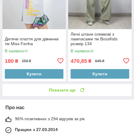
Легкі штани оливкові з
Дитяче плаття для дівчинки
лампасами тм BossKids
тм Miss Feriha
розмір 134
В наявності
В наявності
180
470,85
₴
₴
250 ₴
645 ₴
Купити
Купити
Показати ще
Про нас
96% позитивних з 294 відгуків за рік
Працює з 27.03.2014