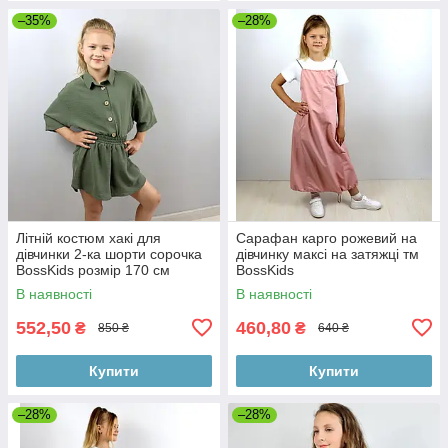
–35%
–28%
Літній костюм хакі для
Сарафан карго рожевий на
дівчинки 2-ка шорти сорочка
дівчинку максі на затяжці тм
BossKids розмір 170 см
BossKids
В наявності
В наявності
552,50
460,80
₴
₴
850 ₴
640 ₴
Купити
Купити
–28%
–28%