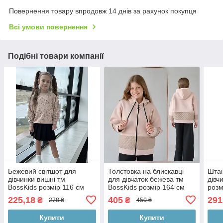
Повернення товару впродовж 14 днів за рахунок покупця
Всі умови повернення
Подібні товари компанії
Бежевий світшот для
Толстовка на блискавці
Штан
дівчинки вишні тм
для дівчаток бежева тм
дівч
BossKids розмір 116 см
BossKids розмір 164 см
розм
225,18
405
291
₴
₴
278 ₴
450 ₴
Купити
Купити