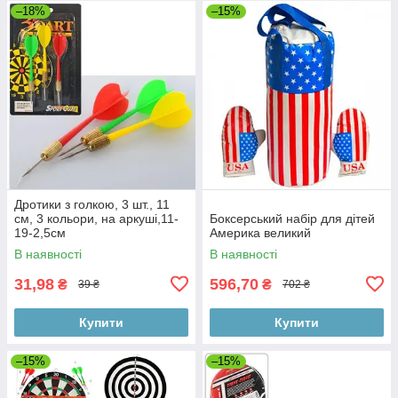
–18%
–15%
Дротики з голкою, 3 шт., 11
см, 3 кольори, на аркуші,11-
Боксерський набір для дітей
19-2,5см
Америка великий
В наявності
В наявності
31,98
596,70
₴
₴
39 ₴
702 ₴
Купити
Купити
–15%
–15%