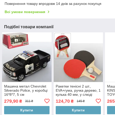
Повернення товару впродовж 14 днів за рахунок покупця
Всі умови повернення
Подібні товари компанії
Машина метал Chevrolet
Ракетки тенісні 2 шт.,
Маш
Silverado Police, у коробці
EVA+гума, ручка дерево, 1
KINS
16*8*7, 5 см
кулька 40 мм, у слюді
TOY
18,5-29-4 см
відч
279,90
124,70
265
₴
₴
311 ₴
145 ₴
коро
Купити
Купити