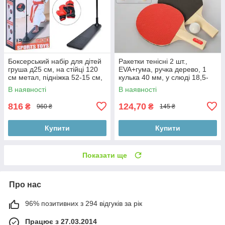
Боксерський набір для дітей
Ракетки тенісні 2 шт.,
груша д25 см, на стійці 120
EVA+гума, ручка дерево, 1
см метал, підніжка 52-15 см,
кулька 40 мм, у слюді 18,5-
насос
29-4 см
В наявності
В наявності
816
124,70
₴
₴
960 ₴
145 ₴
Купити
Купити
Показати ще
Про нас
96% позитивних з 294 відгуків за рік
Працює з 27.03.2014