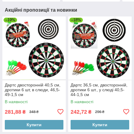
Акційні пропозиції та новинки
–19%
–18%
Дартс двосторонній 40,5 см,
Дартс 36,5 см, двосторонній,
дротики 6 шт, в слюди, 46,5-
дротики 6 шт., у слюді 40,5-
49-1,5 см
44-1,5 см
В наявності
В наявності
281,88
242,72
₴
₴
348 ₴
296 ₴
Купити
Купити