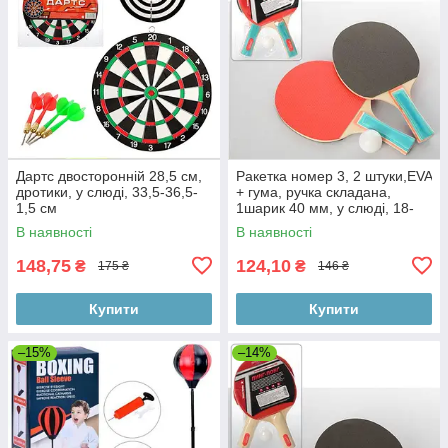
Дартс двосторонній 28,5 см,
Ракетка номер 3, 2 штуки,EVA
дротики, у слюді, 33,5-36,5-
+ гума, ручка складана,
1,5 см
1шарик 40 мм, у слюді, 18-
29-4 см
В наявності
В наявності
148,75
124,10
₴
₴
175 ₴
146 ₴
Купити
Купити
–15%
–14%