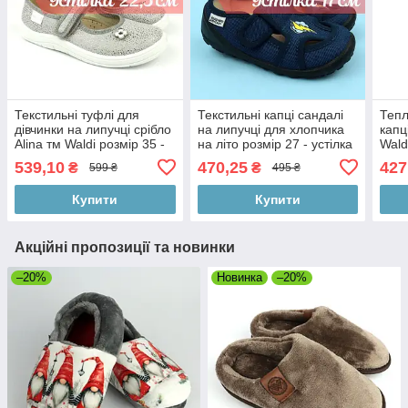
Текстильні туфлі для
Текстильні капці сандалі
Тепл
дівчинки на липучці срібло
на липучці для хлопчика
капц
Alina тм Waldi розмір 35 -
на літо розмір 27 - устілка
Wald
устілка 22,5 см
17 см
21 с
539,10
470,25
427
₴
₴
599 ₴
495 ₴
Купити
Купити
Акційні пропозиції та новинки
–20%
Новинка
–20%