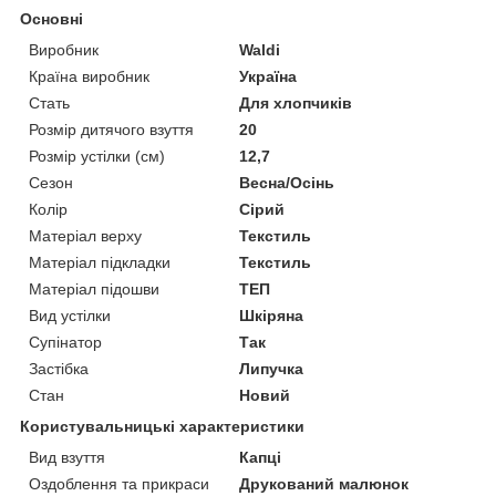
Основні
Виробник
Waldi
Країна виробник
Україна
Стать
Для хлопчиків
Розмір дитячого взуття
20
Розмір устілки (см)
12,7
Сезон
Весна/Осінь
Колір
Сірий
Матеріал верху
Текстиль
Матеріал підкладки
Текстиль
Матеріал підошви
ТЕП
Вид устілки
Шкіряна
Супінатор
Так
Застібка
Липучка
Стан
Новий
Користувальницькі характеристики
Вид взуття
Капці
Оздоблення та прикраси
Друкований малюнок