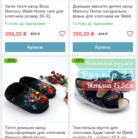
Хатні теплі капці Boss
Домашні кімнатні дитячі капці
Memory Waldi Home сині для
Memory Home натуральна
хлопчика розмір 30-31,
вовна для хлопчиків км Waldi
устілка 20,5 см
Готово до відправки
Готово до відправки
399,20
355,20
₴
₴
499 ₴
444 ₴
Купити
Купити
–20%
–10%
Теплі домашні капці
Текстильна взуття для
Трансформери для хлопчиків
хлопчика Адам синій тм Waldi
Memory Waldi Home
розмір 24 - устілка 15,5 см