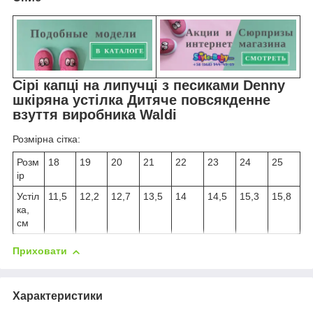
Сірі капці на липучці з песиками Denny
шкіряна устілка Дитяче повсякденне
взуття виробника Waldi
Розмірна сітка:
Розм
18
19
20
21
22
23
24
25
ір
Устіл
11,5
12,2
12,7
13,5
14
14,5
15,3
15,8
ка,
см
Приховати
Характеристики