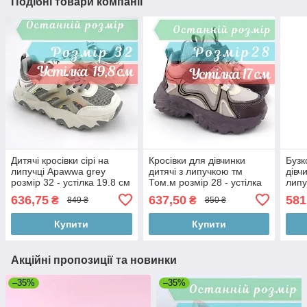
Подібні товари компанії
Дитячі кросівки сірі на
Кросівки для дівчинки
Бузк
липучці Apawwa grey
дитячі з липучкою тм
дівч
розмір 32 - устілка 19.8 см
Том.м розмір 28 - устілка
липу
18 см
23 -
636,75
637,50
581
₴
₴
849 ₴
850 ₴
Купити
Купити
Акційні пропозиції та новинки
–35%
–35%