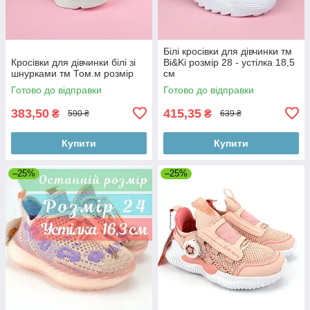
Білі кросівки для дівчинки тм
Кросівки для дівчинки білі зі
Bi&Ki розмір 28 - устілка 18,5
шнурками тм Том.м розмір
см
Готово до відправки
Готово до відправки
383,50
415,35
₴
₴
590 ₴
639 ₴
Купити
Купити
–25%
–25%