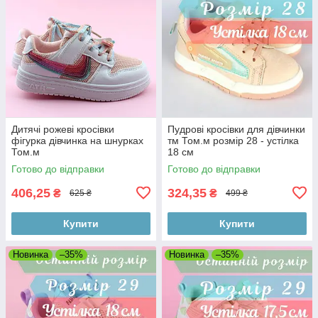
Дитячі рожеві кросівки
Пудрові кросівки для дівчинки
фігурка дівчинка на шнурках
тм Том.м розмір 28 - устілка
Том.м
18 см
Готово до відправки
Готово до відправки
406,25
324,35
₴
₴
625 ₴
499 ₴
Купити
Купити
Новинка
–35%
Новинка
–35%