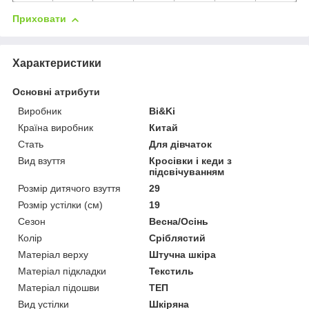
Приховати
Характеристики
Основні атрибути
Виробник
Bi&Ki
Країна виробник
Китай
Стать
Для дівчаток
Вид взуття
Кросівки і кеди з
підсвічуванням
Розмір дитячого взуття
29
Розмір устілки (см)
19
Сезон
Весна/Осінь
Колір
Сріблястий
Матеріал верху
Штучна шкіра
Матеріал підкладки
Текстиль
Матеріал підошви
ТЕП
Вид устілки
Шкіряна