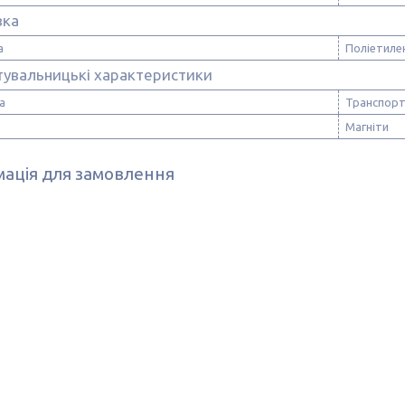
вка
а
Поліетиле
тувальницькі характеристики
а
Транспор
Магніти
ація для замовлення