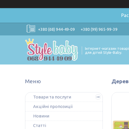
Ра
+380 (68) 944-49-09
+380 (99) 965-99-39
Інтернет-магазин товар
для дітей Style-Baby.
Дерев'
Товари та послуги
Акційні пропозиції
Новини
Статті