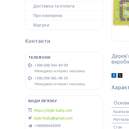
Доставка та оплата
Про компанію
Відгуки
Контакти
Дерев'я
виробн
+380 (68) 944-49-09
Менеджер інтернет магазину
+380 (99) 965-99-39
Менеджер інтернет магазину
Харак
Основ
https://style-baby.com
Країна 
style1baby@gmail.com
Матеріа
+380689444909
Стан