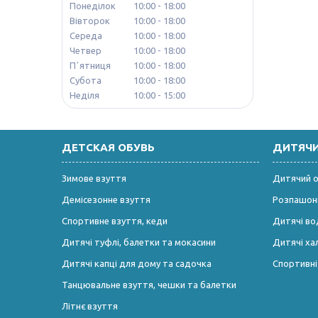
Понеділок
10:00
18:00
Вівторок
10:00
18:00
Середа
10:00
18:00
Четвер
10:00
18:00
Пʼятниця
10:00
18:00
Субота
10:00
18:00
Неділя
10:00
15:00
ДЕТСКАЯ ОБУВЬ
ДИТЯЧ
Зимове взуття
Дитячий од
Демісезонне взуття
Розпашонк
Спортивне взуття, кеди
Дитячі во
Дитячі туфлі, балетки та мокасини
Дитячі ха
Дитячі капці для дому та садочка
Спортивн
Танцювальне взуття, чешки та балетки
Літнє взуття