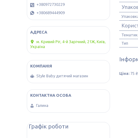
+380972730229
Упако
+380689444909
Упаковк
Корис
Тематик
м. Кривий Ріг, 4-й Зарічний, 21Ж, Київ,
Тип
Україна
Інформ
Ціна:
75 ₴
Style Baby дитячий магазин
Галина
Графік роботи