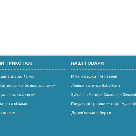
ИЙ ТРИКОТАЖ
НАШІ ТОВАРИ
яг від 0 до 12 міс
М’які іграшки ТМ Левеня
и, повзунки, бодіки, шапочки
Ляльки та пупси Baby Born
долазки, кофтинки
Sylvanian Families Сильванія Фемелі
лати та піжами
Популярні іграшки — герої мультф
і костюми
Дерев’яні мольберти