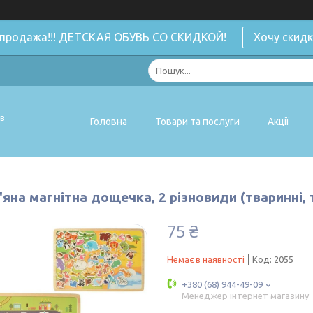
спродажа!!! ДЕТСКАЯ ОБУВЬ СО СКИДКОЙ!
Хочу скидк
ів
Головна
Товари та послуги
Акції
яна магнітна дощечка, 2 різновиди (тваринні, 
75 ₴
Немає в наявності
Код:
2055
+380 (68) 944-49-09
Менеджер інтернет магазину