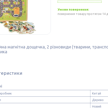
повернення товару протягом 14 
на магнітна дощечка, 2 різновиди (тварини, транспор
ика
теристики
ні
виробник
Китай
л
Дерево
Новий