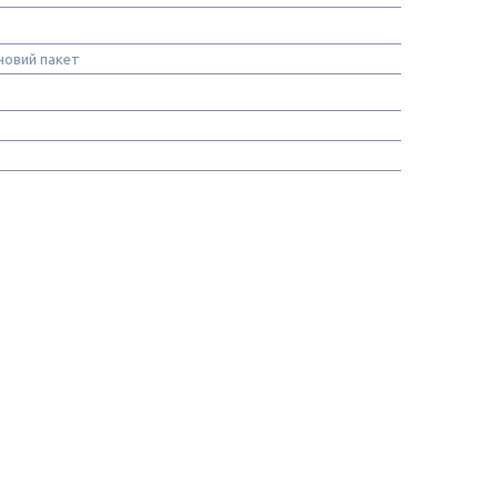
новий пакет
т