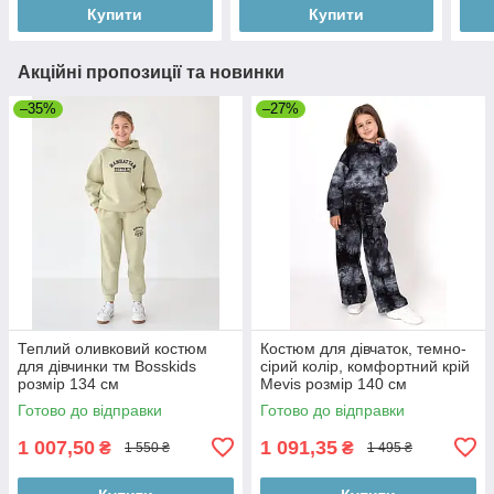
Купити
Купити
Акційні пропозиції та новинки
–35%
–27%
Теплий оливковий костюм
Костюм для дівчаток, темно-
для дівчинки тм Bosskids
сірий колір, комфортний крій
розмір 134 см
Mevis розмір 140 см
Готово до відправки
Готово до відправки
1 007,50
1 091,35
₴
₴
1 550 ₴
1 495 ₴