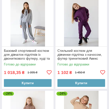
Базовий спортивний костюм
Стильний костюм для
для дівчаток-підлітків із
дівчинки-підлітка з начосом,
двониткового футеру, худі та
футер тринитковий Авекс
штани на гумці
розмір 158
Готово до відправки
Готово до відправки
1 018,35
1 102
₴
₴
1 395 ₴
1 450 ₴
Купити
Купити
–24%
–24%