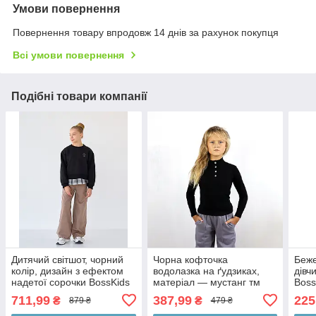
Умови повернення
Повернення товару впродовж 14 днів за рахунок покупця
Всі умови повернення
Подібні товари компанії
Дитячий світшот, чорний
Чорна кофточка
Беже
колір, дизайн з ефектом
водолазка на ґудзиках,
дівч
надетої сорочки BossKids
матеріал — мустанг тм
Boss
BossKids
711,99
387,99
225
₴
₴
879 ₴
479 ₴