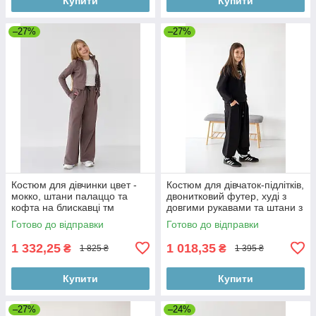
Купити
Купити
–27%
–27%
Костюм для дівчинки цвет -
Костюм для дівчаток-підлітків,
мокко, штани палаццо та
двонитковий футер, худі з
кофта на блискавці тм
довгими рукавами та штани з
BossKids розмір 164
кишенями для спорту та
Готово до відправки
Готово до відправки
1 332,25
1 018,35
₴
₴
1 825 ₴
1 395 ₴
Купити
Купити
–27%
–24%