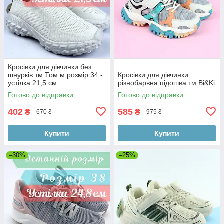
Кросівки для дівчинки без
шнурків тм Том.м розмір 34 -
Кросівки для дівчинки
устілка 21,5 см
різнобарвна підошва тм Bi&Ki
Готово до відправки
Готово до відправки
402
585
₴
₴
670 ₴
975 ₴
Купити
Купити
–30%
–25%