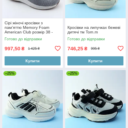
Сірі жіночі кросівки з
пам'яттю Memory Foam
Кросівки на липучках бежеві
American Club розмір 38 -
дитячі тм Tom.m
устілка 24,8 см
Готово до відправки
Готово до відправки
997,50
746,25
₴
₴
1 425 ₴
995 ₴
Купити
Купити
–25%
–25%