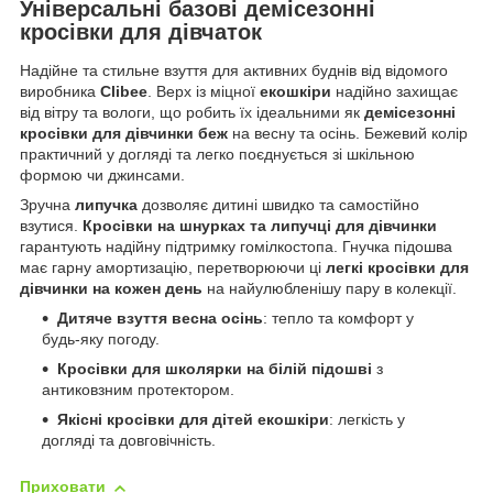
Універсальні базові демісезонні
кросівки для дівчаток
Надійне та стильне взуття для активних буднів від відомого
виробника
Clibee
. Верх із міцної
екошкіри
надійно захищає
від вітру та вологи, що робить їх ідеальними як
демісезонні
кросівки для дівчинки беж
на весну та осінь. Бежевий колір
практичний у догляді та легко поєднується зі шкільною
формою чи джинсами.
Зручна
липучка
дозволяє дитині швидко та самостійно
взутися.
Кросівки на шнурках та липучці для дівчинки
гарантують надійну підтримку гомілкостопа. Гнучка підошва
має гарну амортизацію, перетворюючи ці
легкі кросівки для
дівчинки на кожен день
на найулюбленішу пару в колекції.
Дитяче взуття весна осінь
: тепло та комфорт у
будь-яку погоду.
Кросівки для школярки на білій підошві
з
антиковзним протектором.
Якісні кросівки для дітей екошкіри
: легкість у
догляді та довговічність.
Приховати