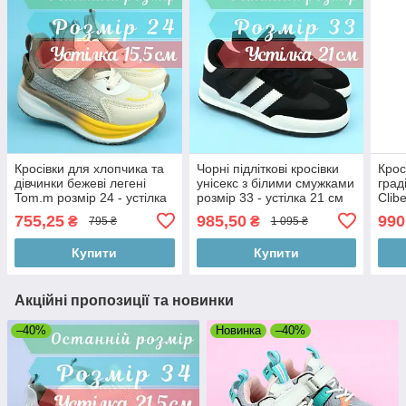
Кросівки для хлопчика та
Чорні підліткові кросівки
Крос
дівчинки бежеві легені
унісекс з білими смужками
град
Tom.m розмір 24 - устілка
розмір 33 - устілка 21 см
Clib
15,5 см
20 с
755,25
985,50
990
₴
₴
795 ₴
1 095 ₴
Купити
Купити
Акційні пропозиції та новинки
–40%
Новинка
–40%