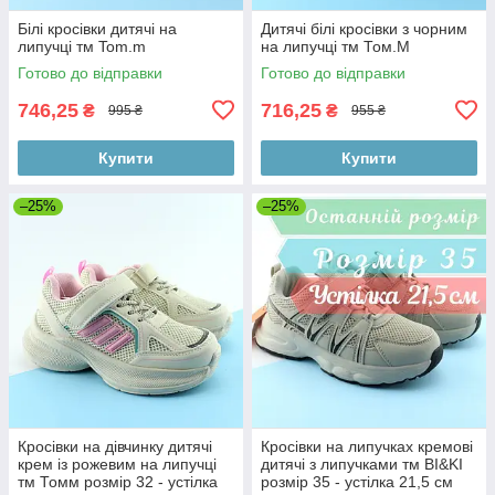
Білі кросівки дитячі на
Дитячі білі кросівки з чорним
липучці тм Tom.m
на липучці тм Том.M
Готово до відправки
Готово до відправки
746,25
716,25
₴
₴
995 ₴
955 ₴
Купити
Купити
–25%
–25%
Кросівки на дівчинку дитячі
Кросівки на липучках кремові
крем із рожевим на липучці
дитячі з липучками тм BI&KI
тм Томм розмір 32 - устілка
розмір 35 - устілка 21,5 см