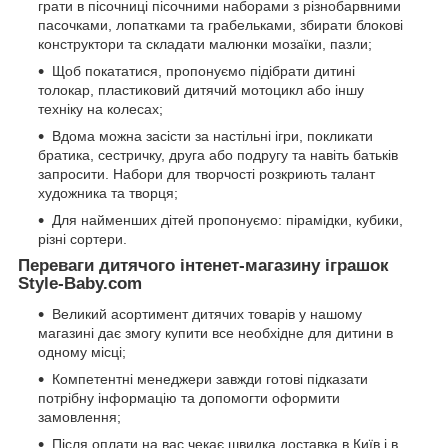
грати в пісочниці пісочними наборами з різнобарвними
пасочками, лопатками та грабельками, збирати блокові
конструктори та складати малюнки мозаїки, пазли;
Щоб покататися, пропонуємо підібрати дитині
толокар, пластиковий дитячий мотоцикл або іншу
техніку на колесах;
Вдома можна засісти за настільні ігри, покликати
братика, сестричку, друга або подругу та навіть батьків
запросити. Набори для творчості розкриють талант
художника та творця;
Для найменших дітей пропонуємо: пірамідки, кубики,
різні сортери.
Переваги дитячого інтенет-магазину іграшок
Style-Baby.com
Великий асортимент дитячих товарів у нашому
магазині дає змогу купити все необхідне для дитини в
одному місці;
Компетентні менеджери завжди готові підказати
потрібну інформацію та допомогти оформити
замовлення;
Після оплати на вас чекає швидка доставка в Київ і в