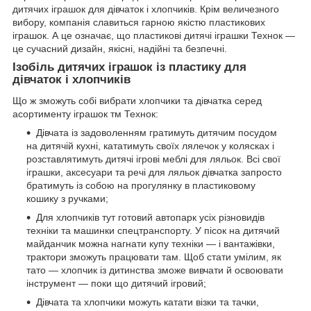
дитячих іграшок для дівчаток і хлопчиків. Крім величезного
вибору, компанія славиться гарною якістю пластикових
іграшок. А це означає, що пластикові дитячі іграшки Технок —
це сучасний дизайн, якісні, надійні та безпечні.
Ізобіль дитячих іграшок із пластику для
дівчаток і хлопчиків
Що ж зможуть собі вибрати хлопчики та дівчатка серед
асортименту іграшок тм Технок:
Дівчата із задоволенням гратимуть дитячим посудом
на дитячій кухні, кататимуть своїх лялечок у колясках і
розставлятимуть дитячі ігрові меблі для ляльок. Всі свої
іграшки, аксесуари та речі для ляльок дівчатка запросто
братимуть із собою на прогулянку в пластиковому
кошику з ручками;
Для хлопчиків тут готовий автопарк усіх різновидів
техніки та машинки спецтранспорту. У пісок на дитячий
майданчик можна нагнати купу техніки — і вантажівки,
трактори зможуть працювати там. Щоб стати умілим, як
тато — хлопчик із дитинства зможе вивчати й освоювати
інструмент — поки що дитячий ігровий;
Дівчата та хлопчики можуть катати візки та тачки,