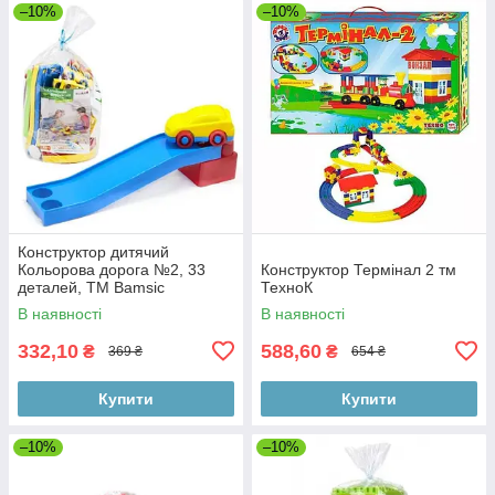
–10%
–10%
Конструктор дитячий
Кольорова дорога №2, 33
Конструктор Термінал 2 тм
деталей, ТМ Bamsic
ТехноК
В наявності
В наявності
332,10
588,60
₴
₴
369 ₴
654 ₴
Купити
Купити
–10%
–10%