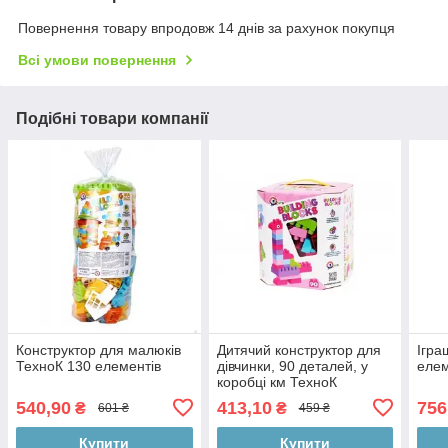
Повернення товару впродовж 14 днів за рахунок покупця
Всі умови повернення
Подібні товари компанії
Конструктор для малюків
Дитячий конструктор для
Ігра
ТехноК 130 елементів
дівчинки, 90 деталей, у
елем
коробці км ТехноК
KM6535
540,90
413,10
756
₴
₴
601 ₴
459 ₴
Купити
Купити