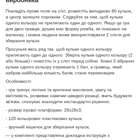
Покладіть ігрове поле на стіл, розмістіть випадково 80 кульок,
а центр залиште порожнім. Слідкуйте за тим, щоб кульки
одного кольору не прилягають один до одного. Якщо це гра
для двох гравців, дошка має форму ромба, як показано на
малюнку, і кожна людина може використовувати 2 слоти для
збирання кульок.
Просуньте весь ряд так, щоб кульки одного кольору
прилягають один до одного. Зберіть кульки одного кольору (2
або більше) і помістіть їх у слот перед собою. Кожні 3 зібраних
кульки одного кольору отримають 1 бал, а гравець, який
набрав найбільшу кількість балів, стане переможцем.
Особливості:
- гра тренує логічне та критичне мислення, увагу та
кмітливість, розвиває навички швидкої реакції, вчить будувати
зв'язки, спонукає знаходити нестандартні рішення;
- розмір ігрової платформи: 28х28х3;
- 120 кольорових пластикових кульок;
- зручний мішечок для зберігання кульок;
— у комплекті представлена докладна інструкція з