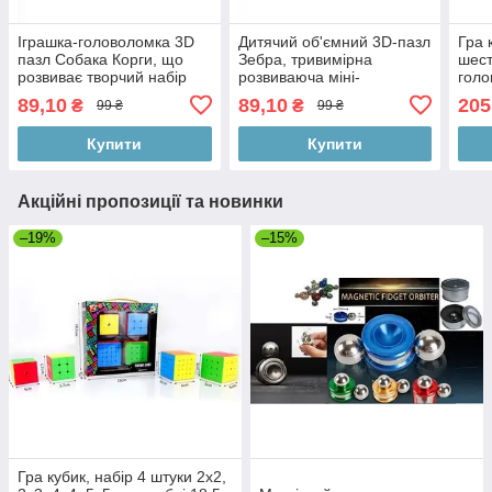
Іграшка-головоломка 3D
Дитячий об'ємний 3D-пазл
Гра 
пазл Собака Корги, що
Зебра, тривимірна
шест
розвиває творчий набір
розвиваюча міні-
голо
для моделювання,
головоломка, фігурка
коль
89,10
89,10
205
₴
₴
99 ₴
99 ₴
коробка 16 × 8 см
7,3×3×6,8 см, у коробці
16×2,5×8 см
Купити
Купити
Акційні пропозиції та новинки
–19%
–15%
Гра кубик, набір 4 штуки 2х2,