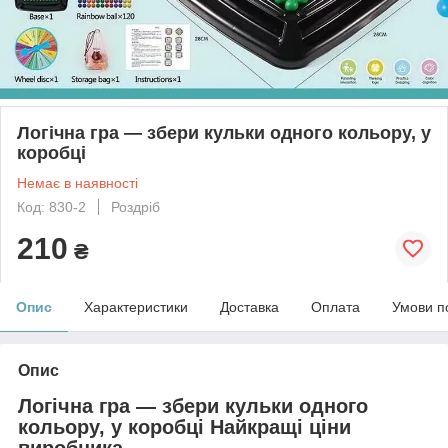
Логічна гра — збери кульки одного кольору, у
коробці
Немає в наявності
Код: 830-2
Роздріб
210
₴
Опис
Характеристики
Доставка
Оплата
Умови п
Опис
Логічна гра — збери кульки одного
кольору, у коробці Найкращі ціни
виробника