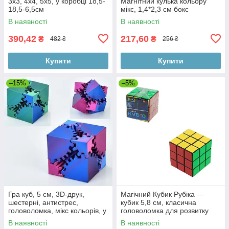
3х3, 4х4, 5х5, у коробці 18,5-
Магнітний кулька кольору
18,5-6,5см
мікс, 1,4*2,3 см бокс
В наявності
В наявності
390,42
217,60
₴
₴
482 ₴
256 ₴
Купити
Купити
–15%
–5%
Гра куб, 5 см, 3D-друк,
Магічний Кубик Рубіка —
шестерні, антистрес,
кубик 5,8 см, класична
головоломка, мікс кольорів, у
головоломка для розвитку
коробці
логіки
В наявності
В наявності