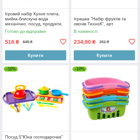
Ігровий набір Кухня плита,
мийка-блискуча вода
Іграшка "Набір фруктів та
механічно, посуд, продукти,
овочів ТехноК", арт.
музика,світло,батарейки,
Готово до відправки
В наявності
коробка
516
234,90
₴
₴
645 ₴
261 ₴
Купити
Купити
–10%
–10%
Посуд 5"Юна господарочка"