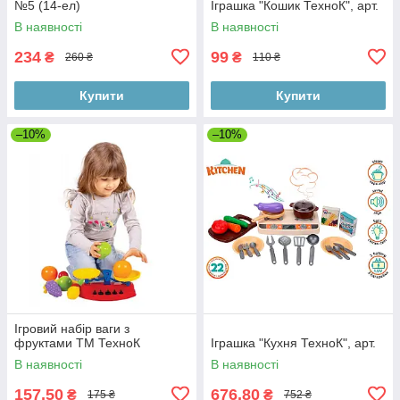
№5 (14-ел)
Іграшка "Кошик ТехноК", арт.
В наявності
В наявності
234
99
₴
₴
260 ₴
110 ₴
Купити
Купити
–10%
–10%
Ігровий набір ваги з
фруктами ТМ ТехноК
Іграшка "Кухня ТехноК", арт.
В наявності
В наявності
157,50
676,80
₴
₴
175 ₴
752 ₴