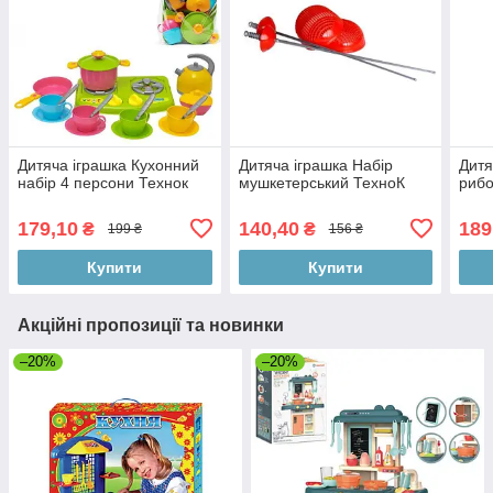
Дитяча іграшка Кухонний
Дитяча іграшка Набір
Дитя
набір 4 персони Технок
мушкетерський ТехноК
рибо
179,10
140,40
189
₴
₴
199 ₴
156 ₴
Купити
Купити
Акційні пропозиції та новинки
–20%
–20%