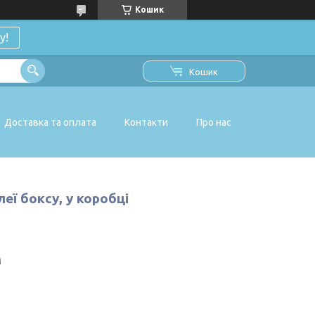
Кошик
у!
Кошик
Доставка та оплата
Контакти
Про нас
еї боксу, у коробці
M