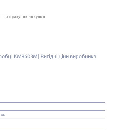
днів
за рахунок покупця
оробці KM8603M| Вигідні ціни виробника
ток