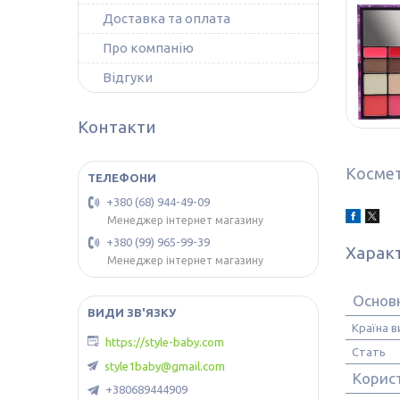
Доставка та оплата
Про компанію
Відгуки
Контакти
Космет
+380 (68) 944-49-09
Менеджер інтернет магазину
+380 (99) 965-99-39
Харак
Менеджер інтернет магазину
Основн
Країна 
https://style-baby.com
Стать
style1baby@gmail.com
Корис
+380689444909