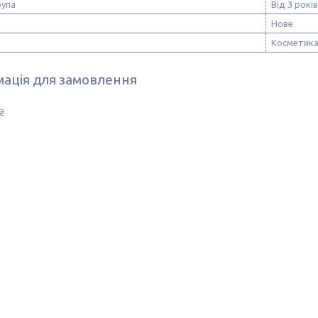
рупа
Від 3 років
Нове
Косметик
ація для замовлення
₴