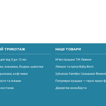
ИЙ ТРИКОТАЖ
НАШІ ТОВАРИ
яг від 0 до 12 міс
М’які іграшки ТМ Левеня
и, повзунки, бодіки, шапочки
Ляльки та пупси Baby Born
долазки, кофтинки
Sylvanian Families Сильванія Фемелі
лати та піжами
Популярні іграшки — герої мультф
і костюми
Дерев’яні мольберти