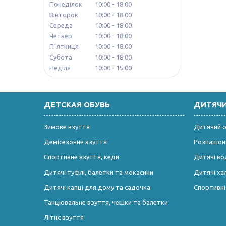
Понеділок
10:00
18:00
Вівторок
10:00
18:00
Середа
10:00
18:00
Четвер
10:00
18:00
Пʼятниця
10:00
18:00
Субота
10:00
18:00
Неділя
10:00
15:00
ДЕТСКАЯ ОБУВЬ
ДИТЯЧ
Зимове взуття
Дитячий од
Демісезонне взуття
Розпашонк
Спортивне взуття, кеди
Дитячі во
Дитячі туфлі, балетки та мокасини
Дитячі ха
Дитячі капці для дому та садочка
Спортивн
Танцювальне взуття, чешки та балетки
Літнє взуття