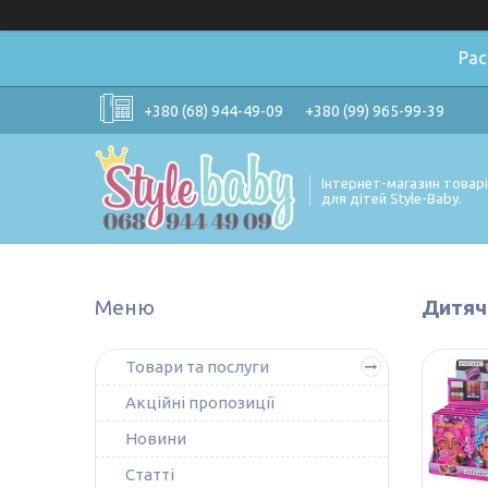
Ра
+380 (68) 944-49-09
+380 (99) 965-99-39
Інтернет-магазин товар
для дітей Style-Baby.
Дитяча
Товари та послуги
Акційні пропозиції
Новини
Статті