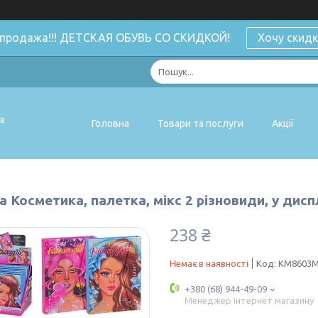
спродажа!!! ДЕТСКАЯ ОБУВЬ СО СКИДКОЙ!
Хочу скидк
ів
Головна
Товари та послуги
Акції
 Косметика, палетка, мікс 2 різновиди, у диспл
238 ₴
Немає в наявності
Код:
KM8603
+380 (68) 944-49-09
Менеджер інтернет магазину