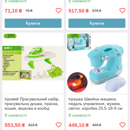
В наявності
В наявності
71,10
517,50
₴
₴
79 ₴
575 ₴
Купити
Купити
–10%
–10%
Ігровий Прасувальний набір,
Іграшка Швейна машина,
прасувальна дошка, праска,
педаль управління, музика,
кошик, вішалка в кообці
світло, коробка 25,5-18-9 см
В наявності
В наявності
553,50
449,10
₴
₴
615 ₴
499 ₴