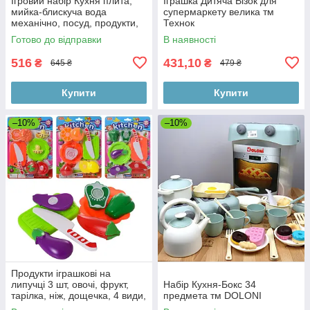
Ігровий набір Кухня плита,
Іграшка Дитяча Візок для
мийка-блискуча вода
супермаркету велика тм
механічно, посуд, продукти,
Технок
музика,світло,батарейки,
Готово до відправки
В наявності
коробка
516
431,10
₴
₴
645 ₴
479 ₴
Купити
Купити
–10%
–10%
Продукти іграшкові на
липучці 3 шт, овочі, фрукт,
Набір Кухня-Бокс 34
тарілка, ніж, дощечка, 4 види,
предмета тм DOLONI
лист, 21-28-3 см