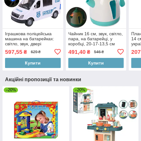
Іграшкова поліцейська
Чайник 16 см, звук, світло,
План
машина на батарейках:
пара, на батарейці, у
14 с
світло, звук, двері
коробці, 20-17-13,5 см
укра
відчиняються, у коробці
коль
597,55
491,40
207
₴
₴
629 ₴
546 ₴
26х11,5х16,5 см
коро
Купити
Купити
Акційні пропозиції та новинки
–20%
–20%