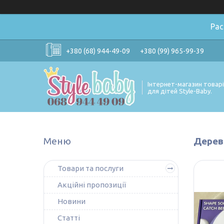
Ра
+380 (68) 944-49-09
+380 (99) 965-99-39
Інтернет-магазин товар
для дітей Style-Baby.
Дерев'
Товари та послуги
Акційні пропозиції
Новини
Статті