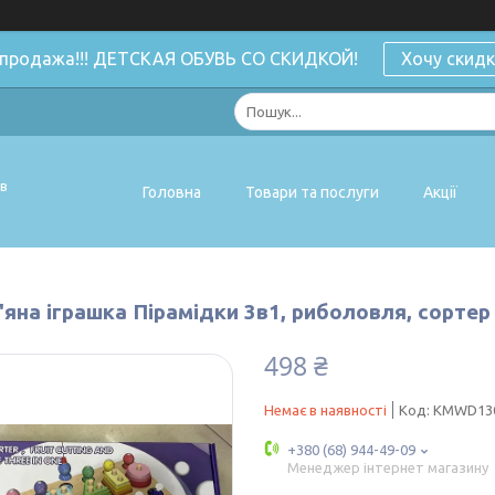
спродажа!!! ДЕТСКАЯ ОБУВЬ СО СКИДКОЙ!
Хочу скидк
ів
Головна
Товари та послуги
Акції
яна іграшка Пірамідки 3в1, риболовля, сортер 
498 ₴
Немає в наявності
Код:
KMWD13
+380 (68) 944-49-09
Менеджер інтернет магазину