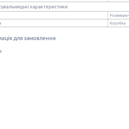
тувальницькі характеристики
Розвиваюч
а
Коробка
ація для замовлення
₴