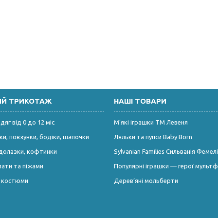
ИЙ ТРИКОТАЖ
НАШІ ТОВАРИ
яг від 0 до 12 міс
М’які іграшки ТМ Левеня
и, повзунки, бодіки, шапочки
Ляльки та пупси Baby Born
долазки, кофтинки
Sylvanian Families Сильванія Фемелі
лати та піжами
Популярні іграшки — герої мультф
і костюми
Дерев’яні мольберти