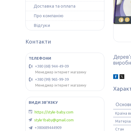
Доставка та оплата
Про компанію
Відгуки
Контакти
Дерев'я
виробн
+380 (68) 944-49-09
Менеджер інтернет магазину
+380 (99) 965-99-39
Менеджер інтернет магазину
Харак
Основ
https://style-baby.com
Країна 
style1baby@gmail.com
Матеріа
+380689444909
Стан