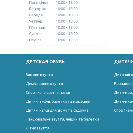
Понеділок
10:00
18:00
Вівторок
10:00
18:00
Середа
10:00
18:00
Четвер
10:00
18:00
Пʼятниця
10:00
18:00
Субота
10:00
18:00
Неділя
10:00
15:00
ДЕТСКАЯ ОБУВЬ
ДИТЯЧ
Зимове взуття
Дитячий од
Демісезонне взуття
Розпашонк
Спортивне взуття, кеди
Дитячі во
Дитячі туфлі, балетки та мокасини
Дитячі ха
Дитячі капці для дому та садочка
Спортивн
Танцювальне взуття, чешки та балетки
Літнє взуття