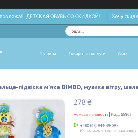
спродажа!!! ДЕТСКАЯ ОБУВЬ СО СКИДКОЙ!
Хочу скидк
ів
Головна
Товари та послуги
Акції
льце-підвіска м'яка BIMBO, музика вітру, шел
278 ₴
Немає в наявності
Код:
65902
+380 (68) 944-49-09
Менеджер інтернет магазину