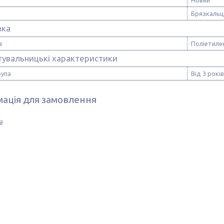
Новий
Брязкальц
вка
а
Поліетиле
тувальницькі характеристики
рупа
Від 3 років
ація для замовлення
₴