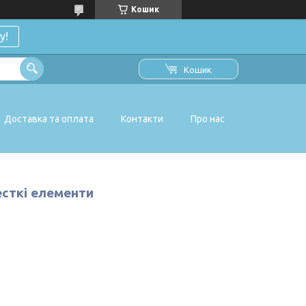
Кошик
у!
Кошик
Доставка та оплата
Контакти
Про нас
есткі елементи