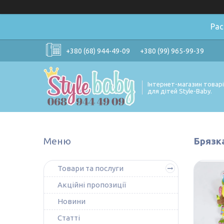
Ра
+380 (68) 944-49-09
+380 (99) 965-99-39
Інтернет-магазин товар
для дітей Style-Baby.
Брязка
Товари та послуги
Акційні пропозиції
Новини
Статті