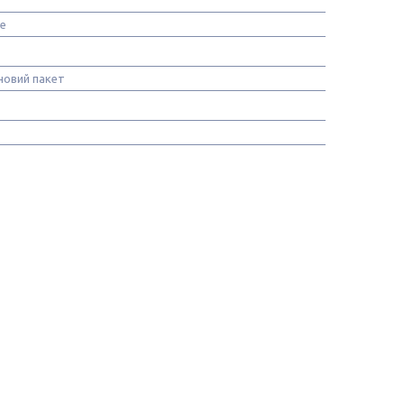
е
новий пакет