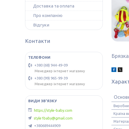
Доставка та оплата
Про компанію
Відгуки
Контакти
Брязка
+380 (68) 944-49-09
Менеджер інтернет магазину
+380 (99) 965-99-39
Харак
Менеджер інтернет магазину
Основ
Виробни
https://style-baby.com
Країна 
style1baby@gmail.com
Матеріа
+380689444909