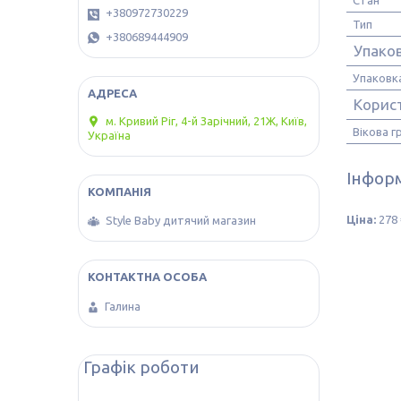
Стан
+380972730229
Тип
+380689444909
Упако
Упаковк
Корис
м. Кривий Ріг, 4-й Зарічний, 21Ж, Київ,
Вікова г
Україна
Інформ
Ціна:
278 
Style Baby дитячий магазин
Галина
Графік роботи