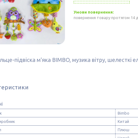
повернення товару протягом 14 
льце-підвіска м'яка BIMBO, музика вітру, шелесткі е
теристики
ні
к
Bimbo
виробник
Китай
л
Плюш