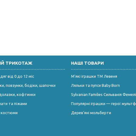
ИЙ ТРИКОТАЖ
НАШІ ТОВАРИ
яг від 0 до 12 міс
М’які іграшки ТМ Левеня
и, повзунки, бодіки, шапочки
Ляльки та пупси Baby Born
долазки, кофтинки
Sylvanian Families Сильванія Фемелі
лати та піжами
Популярні іграшки — герої мультф
і костюми
Дерев’яні мольберти