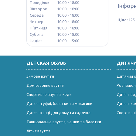
Понеділок
10:00
18:00
Інформ
Вівторок
10:00
18:00
Середа
10:00
18:00
Ціна:
125 
Четвер
10:00
18:00
Пʼятниця
10:00
18:00
Субота
10:00
18:00
Неділя
10:00
15:00
ДЕТСКАЯ ОБУВЬ
ДИТЯЧ
Зимове взуття
Дитячий од
Демісезонне взуття
Розпашонк
Спортивне взуття, кеди
Дитячі во
Дитячі туфлі, балетки та мокасини
Дитячі ха
Дитячі капці для дому та садочка
Спортивн
Танцювальне взуття, чешки та балетки
Літнє взуття