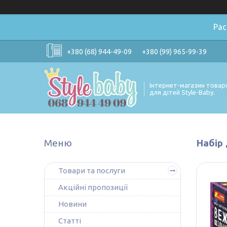
Ра
+380 (68) 944-49-09
+380 (99) 965-99-39
Інтернет-магазин товар
для дітей Style-Baby.
Набір
Товари та послуги
Акційні пропозиції
Новини
Статті