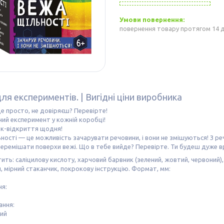
повернення товару протягом 14 
ля експериментів. | Вигідні ціни виробника
е просто, не довіряєш? Перевірте!
ий експеримент у кожній коробці!
к-відкриття щодня!
ності — це можливість зачарувати речовини, і вони не змішуються! З р
еремішати поверхи вежі. Що в тебе вийде? Перевірте. Ти будеш дуже в
тить: саліцилову кислоту, харчовий барвник (зелений, жовтий, червоний),
, мірний стаканчик, покрокову інструкцію. Формат, мм:
ня:
ання:
кий