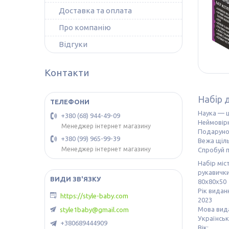
Доставка та оплата
Про компанію
Відгуки
Контакти
Набір д
Наука — ц
+380 (68) 944-49-09
Неймовірн
Менеджер інтернет магазину
Подаруно
+380 (99) 965-99-39
Вежа щіль
Менеджер інтернет магазину
Спробуй п
Набір міс
рукавички
80х80х50
Рік видан
https://style-baby.com
2023
Мова вид
style1baby@gmail.com
Українсь
+380689444909
Вік: