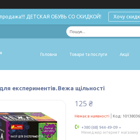
спродажа!!! ДЕТСКАЯ ОБУВЬ СО СКИДКОЙ!
Хочу скидк
ів
Головна
Товари та послуги
Акції
 для експериментів.Вежа щільності
125 ₴
Немає в наявності
Код:
1013803
+380 (68) 944-49-09
Менеджер інтернет магазину