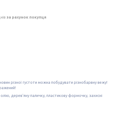
днів
за рахунок покупця
ечовин різної густоти можна побудувати різнобарвну вежу!
ражений!
 олію, дерев'яну паличку, пластикову формочку, захисні