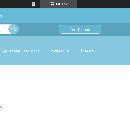
Кошик
у!
Кошик
Доставка та оплата
Контакти
Про нас
6У