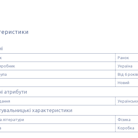
теристики
ні
к
Ранок
виробник
Україна
рупа
Від 6 років
Новий
і атрибути
дання
Українськ
тувальницькі характеристики
а літератури
Фізика
а
Коробка