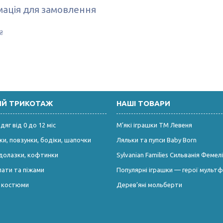
ація для замовлення
₴
ИЙ ТРИКОТАЖ
НАШІ ТОВАРИ
яг від 0 до 12 міс
М’які іграшки ТМ Левеня
и, повзунки, бодіки, шапочки
Ляльки та пупси Baby Born
долазки, кофтинки
Sylvanian Families Сильванія Фемелі
лати та піжами
Популярні іграшки — герої мультф
і костюми
Дерев’яні мольберти