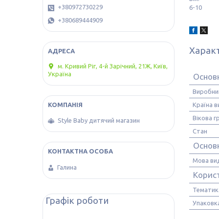
+380972730229
6-10
+380689444909
Харак
м. Кривий Ріг, 4-й Зарічний, 21Ж, Київ,
Україна
Основ
Виробни
Країна 
Вікова г
Style Baby дитячий магазин
Стан
Основн
Мова ви
Галина
Корис
Тематик
Графік роботи
Упаковк