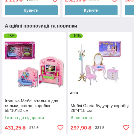
Купити
Купити
Акційні пропозиції та новинки
–25%
–10%
Іграшка Меблі вітальня для
ляльки, світло, коробка
Меблі Gloria будуар у коробці
55*10*32 см
28*4*18 см
Готово до відправки
В наявності
431,25
297,90
₴
₴
575 ₴
331 ₴