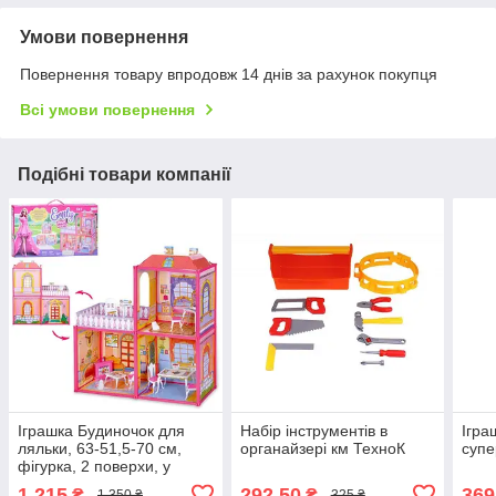
Умови повернення
Повернення товару впродовж 14 днів за рахунок покупця
Всі умови повернення
Подібні товари компанії
Іграшка Будиночок для
Набір інструментів в
Ігра
ляльки, 63-51,5-70 см,
органайзері км ТехноК
супе
фігурка, 2 поверхи, у
коробці 60-34-7,5 см
1 215
292,50
369
₴
₴
1 350 ₴
325 ₴