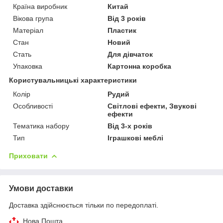
Країна виробник
Китай
Вікова група
Від 3 років
Матеріал
Пластик
Стан
Новий
Стать
Для дівчаток
Упаковка
Картонна коробка
Користувальницькі характеристики
Колір
Рудий
Особливості
Світлові ефекти, Звукові
ефекти
Тематика набору
Від 3-х років
Тип
Іграшкові меблі
Приховати
Умови доставки
Доставка здійснюється тільки по передоплаті.
Нова Пошта