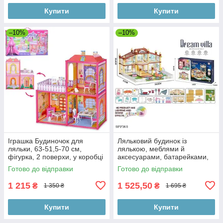
Купити
Купити
–10%
–10%
Іграшка Будиночок для
Ляльковий будинок із
ляльки, 63-51,5-70 см,
лялькою, меблями й
фігурка, 2 поверхи, у коробці
аксесуарами, батарейками,
60-34-7,5 см
музикою, світлом, коробка
Готово до відправки
Готово до відправки
58*9*36,5 см
1 215
1 525,50
₴
₴
1 350 ₴
1 695 ₴
Купити
Купити