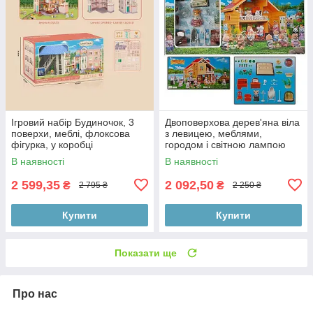
Ігровий набір Будиночок, 3
Двоповерхова дерев'яна віла
поверхи, меблі, флоксова
з левицею, меблями,
фігурка, у коробці
городом і світною лампою
В наявності
В наявності
2 599,35
2 092,50
₴
₴
2 795 ₴
2 250 ₴
Купити
Купити
Показати ще
Про нас