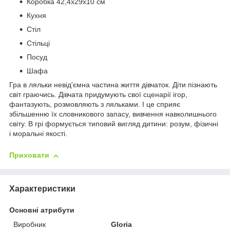
Коробка 42,4х29х10 см
Кухня
Стіл
Стільці
Посуд
Шафа
Гра в ляльки невід'ємна частина життя дівчаток. Діти пізнають
світ граючись. Дівчата придумують свої сценарії ігор,
фантазують, розмовляють з ляльками. І це сприяє
збільшенню їх словникового запасу, вивчення навколишнього
світу. В грі формується типовий вигляд дитини: розум, фізичні
і моральні якості.
Приховати
Характеристики
Основні атрибути
Виробник
Gloria