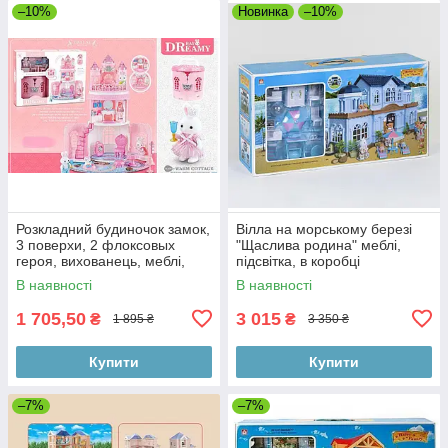
–10%
Новинка
–10%
Розкладний будиночок замок,
Вілла на морському березі
3 поверхи, 2 флоксовых
"Щаслива родина" меблі,
героя, вихованець, меблі,
підсвітка, в коробці
аксесуари к. 6628
В наявності
В наявності
1 705,50
3 015
₴
₴
1 895 ₴
3 350 ₴
Купити
Купити
–7%
–7%