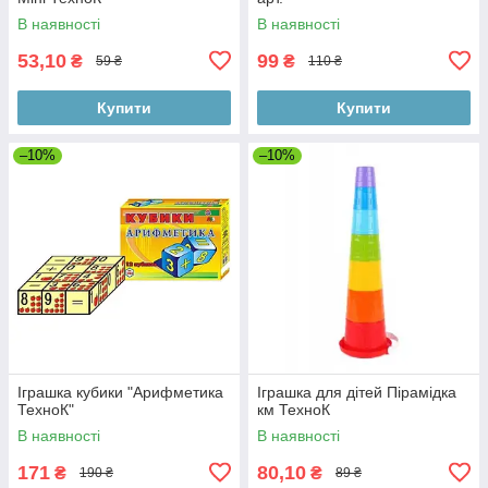
В наявності
В наявності
53,10
99
₴
₴
59 ₴
110 ₴
Купити
Купити
–10%
–10%
Іграшка кубики "Арифметика
Іграшка для дітей Пірамідка
ТехноК"
км ТехноК
В наявності
В наявності
171
80,10
₴
₴
190 ₴
89 ₴