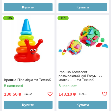
Купити
Купити
–10%
–10%
Іграшка Комплект
розвиваючий куб Розумний
Іграшка Пірамідка тм ТехноК
малюк 1+1 тм ТехноК
В наявності
В наявності
130,50
143,10
₴
₴
145 ₴
159 ₴
Купити
Купити