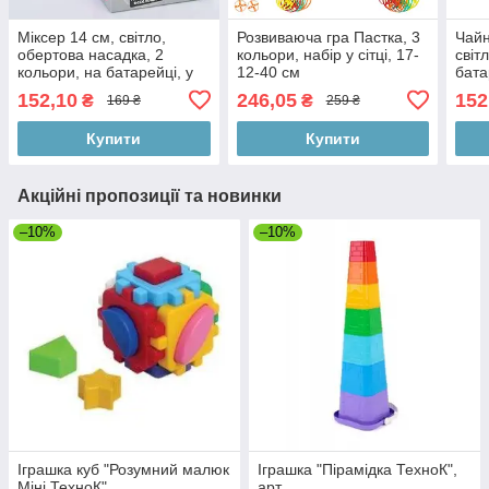
Міксер 14 см, світло,
Розвиваюча гра Пастка, 3
Чайн
обертова насадка, 2
кольори, набір у сітці, 17-
світ
кольори, на батарейці, у
12-40 см
бата
коробці, 12-16,5-7,5 см
16,5
152,10
246,05
152
₴
₴
169 ₴
259 ₴
Купити
Купити
Акційні пропозиції та новинки
–10%
–10%
Іграшка куб "Розумний малюк
Іграшка "Пірамідка ТехноК",
Міні ТехноК"
арт.