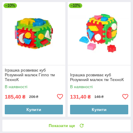
–10%
–10%
Іграшка розвиває куб
Розумний малюк Гіппо тм
Іграшка розвиває куб
ТехноК
Розумний малюк тм ТехноК
В наявності
В наявності
185,40
131,40
₴
₴
206 ₴
146 ₴
Купити
Купити
Показати ще