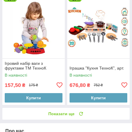
Ігровий набір ваги з
фруктами ТМ ТехноК
Іграшка "Кухня ТехноК", арт.
В наявності
В наявності
157,50
676,80
₴
₴
175 ₴
752 ₴
Купити
Купити
Показати ще
Про нас