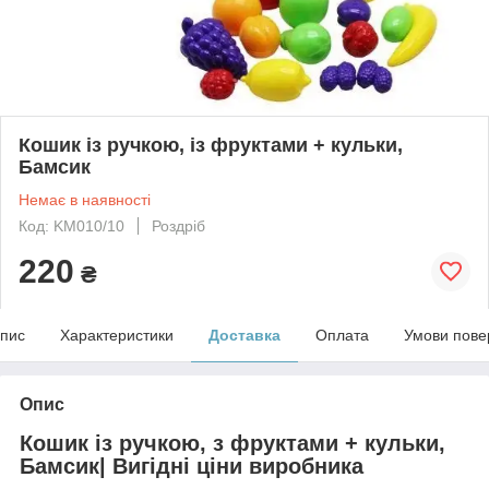
Кошик із ручкою, із фруктами + кульки,
Бамсик
Немає в наявності
Код: KM010/10
Роздріб
220
₴
пис
Характеристики
Доставка
Оплата
Умови пове
Опис
Кошик із ручкою, з фруктами + кульки,
Бамсик| Вигідні ціни виробника