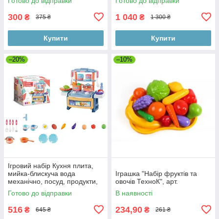
Готово до відправки
Готово до відправки
300
1 040
₴
₴
375 ₴
1 300 ₴
Купити
Купити
–20%
–10%
Ігровий набір Кухня плита,
мийка-блискуча вода
Іграшка "Набір фруктів та
механічно, посуд, продукти,
овочів ТехноК", арт.
музика,світло,батарейки,
Готово до відправки
В наявності
коробка
516
234,90
₴
₴
645 ₴
261 ₴