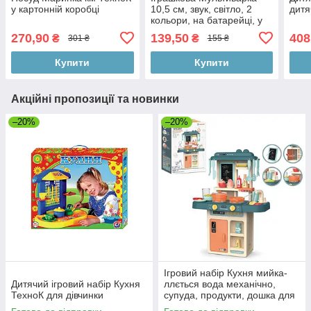
у картонній коробці
10,5 см, звук, світло, 2
дитя
кольори, на батарейці, у
коробці, 9-16,5-7,5 см
270,90
139,50
408
₴
₴
301 ₴
155 ₴
Купити
Купити
Акційні пропозиції та новинки
–20%
–20%
Ігровий набір Кухня мийка-
Дитячий ігровий набір Кухня
ллється вода механічно,
ТехноК для дівчинки
супуда, продукти, дошка для