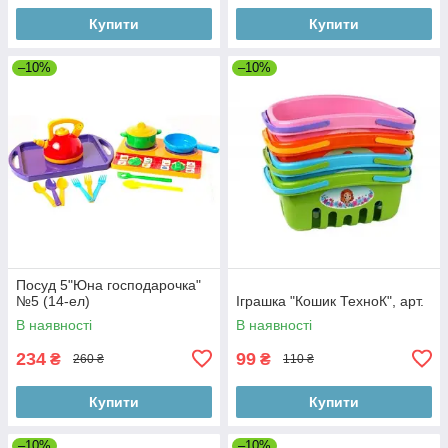
Купити
Купити
–10%
–10%
Посуд 5"Юна господарочка"
№5 (14-ел)
Іграшка "Кошик ТехноК", арт.
В наявності
В наявності
234
99
₴
₴
260 ₴
110 ₴
Купити
Купити
–10%
–10%