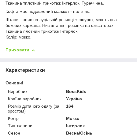
Тканина тплотний трикотаж Інтерлок, Туреччина.
Кофта має подовжений манжет - пальчик.
Штани - пояс на суцільній резинці + шнурок, мають два
бокових кармана. Низ штанів - резинка на фіксаторах.
Тканина плотний трикотаж Інтерлок
Колір: мокко.
Приховати
Характеристики
Основні
Виробник
BossKids
Країна виробник
Україна
Розмір дитячого одягу (за
164
зростом)
Колір
Мокко
Тип тканини
Інтерлок
Сезон
Весна/Осінь