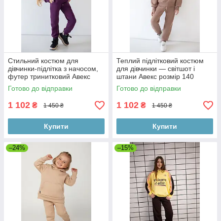
Стильний костюм для
Теплий підлітковий костюм
дівчинки-підлітка з начосом,
для дівчинки — світшот і
футер тринитковий Авекс
штани Авекс розмір 140
розмір 158
Готово до відправки
Готово до відправки
1 102
1 102
₴
₴
1 450 ₴
1 450 ₴
Купити
Купити
–24%
–15%