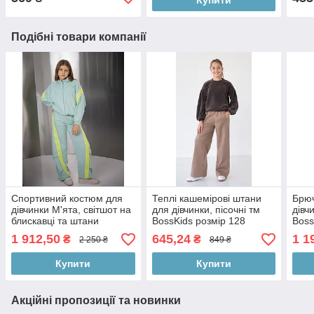
Подібні товари компанії
Спортивний костюм для
Теплі кашемірові штани
Брю
дівчинки М'ята, світшот на
для дівчинки, пісочні тм
дівч
блискавці та штани
BossKids розмір 128
Boss
палаццо
1 912,50
645,24
1 1
₴
₴
2 250 ₴
849 ₴
Купити
Купити
Акційні пропозиції та новинки