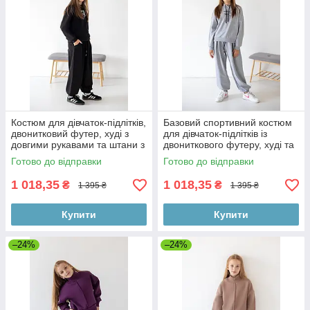
Костюм для дівчаток-підлітків,
Базовий спортивний костюм
двонитковий футер, худі з
для дівчаток-підлітків із
довгими рукавами та штани з
двониткового футеру, худі та
кишенями для спорту та
штани на гумці
Готово до відправки
Готово до відправки
1 018,35
1 018,35
₴
₴
1 395 ₴
1 395 ₴
Купити
Купити
–24%
–24%