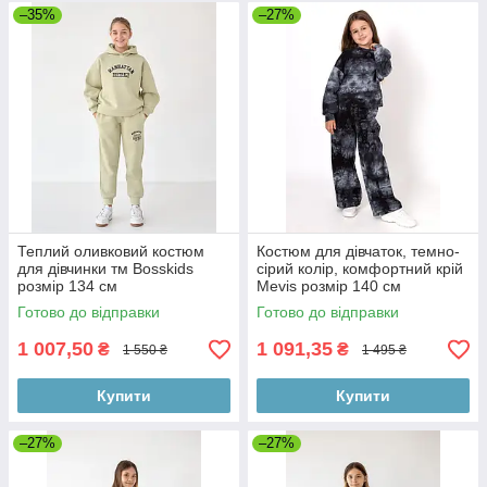
–35%
–27%
Теплий оливковий костюм
Костюм для дівчаток, темно-
для дівчинки тм Bosskids
сірий колір, комфортний крій
розмір 134 см
Mevis розмір 140 см
Готово до відправки
Готово до відправки
1 007,50
1 091,35
₴
₴
1 550 ₴
1 495 ₴
Купити
Купити
–27%
–27%