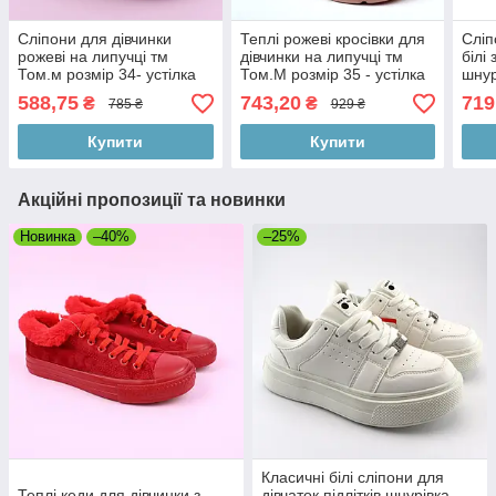
Сліпони для дівчинки
Теплі рожеві кросівки для
Сліп
рожеві на липучці тм
дівчинки на липучці тм
білі
Том.м розмір 34- устілка
Том.М розмір 35 - устілка
шнур
21,5 см
22 см
34 -
588,75
743,20
719
₴
₴
785 ₴
929 ₴
Купити
Купити
Акційні пропозиції та новинки
Новинка
–40%
–25%
Класичні білі сліпони для
Теплі кеди для дівчинки з
дівчаток підлітків шнурівка