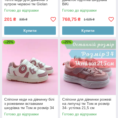
хутром червоні тм Giolan
BiKi
Готово до відправки
Готово до відправки
201
768,75
₴
₴
335 ₴
1 025 ₴
Купити
Купити
–25%
–25%
Сліпони кеди на дівчинку білі
Сліпони для дівчинки рожеві
з рожевими вставками
на липучці тм Том.м розмір
шнурівка тм Том.м розмір 34
34- устілка 21,5 см
- устілка 21,5 см
Готово до відправки
Готово до відправки