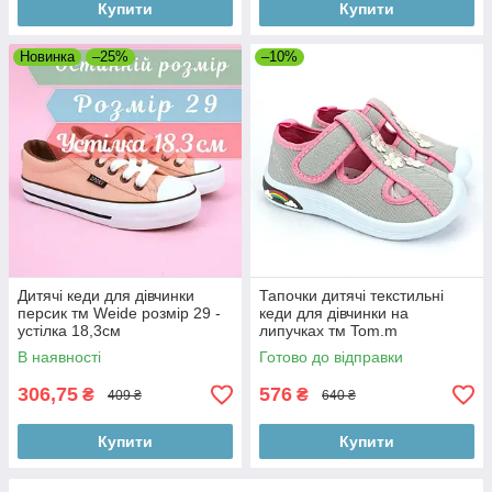
Купити
Купити
Новинка
–25%
–10%
Дитячі кеди для дівчинки
Тапочки дитячі текстильні
персик тм Weide розмір 29 -
кеди для дівчинки на
устілка 18,3см
липучках тм Tom.m
В наявності
Готово до відправки
306,75
576
₴
₴
409 ₴
640 ₴
Купити
Купити