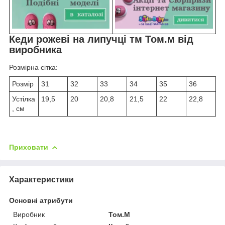
Кеди рожеві на липучці тм Том.м від
виробника
Розмірна сітка:
Розмір
31
32
33
34
35
36
Устілка
19,5
20
20,8
21,5
22
22,8
, см
Приховати
Характеристики
Основні атрибути
Виробник
Том.М