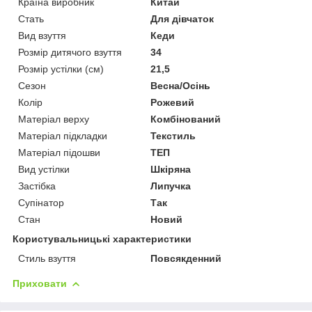
Країна виробник
Китай
Стать
Для дівчаток
Вид взуття
Кеди
Розмір дитячого взуття
34
Розмір устілки (см)
21,5
Сезон
Весна/Осінь
Колір
Рожевий
Матеріал верху
Комбінований
Матеріал підкладки
Текстиль
Матеріал підошви
ТЕП
Вид устілки
Шкіряна
Застібка
Липучка
Супінатор
Так
Стан
Новий
Користувальницькі характеристики
Стиль взуття
Повсякденний
Приховати