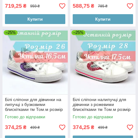
719,25
588,75
₴
₴
959 ₴
785 ₴
Купити
Купити
–25%
–25%
Білі сліпони для дівчинки на
Білі сліпони налипучці для
липучці з бузковими
дівчинки з рожевими
блискітками тм Том.м розмір
блискітками тм Том.м розмір
26 - устілка 16,5 см
28 - устілка 17,5 см
Готово до відправки
Готово до відправки
374,25
374,25
₴
₴
499 ₴
499 ₴