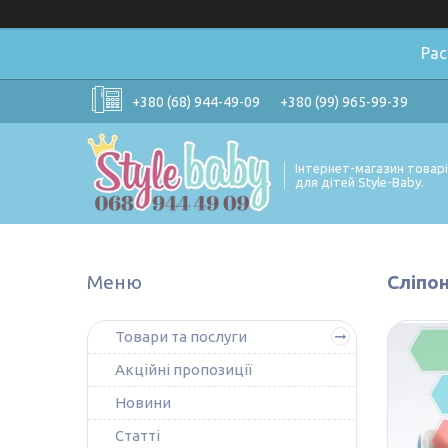
Ра
+380 (68) 944-49-09
+380 (99) 965-99-39
Інтернет-магазин товар
для дітей Style-Baby.
Сліпон
Товари та послуги
Акційні пропозиції
Новини
Статті