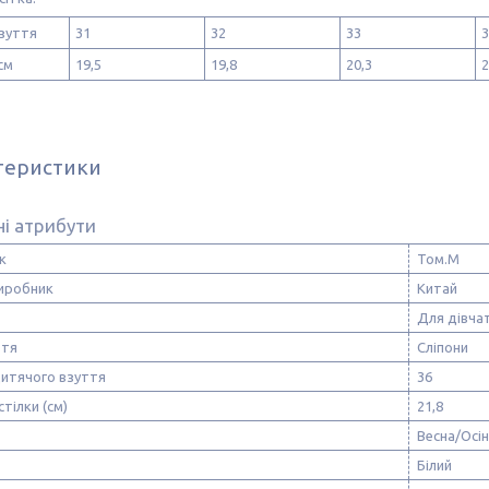
зуття
31
32
33
3
см
19,5
19,8
20,3
2
теристики
і атрибути
к
Том.М
виробник
Китай
Для дівча
ття
Сліпони
дитячого взуття
36
стілки (см)
21,8
Весна/Осі
Білий