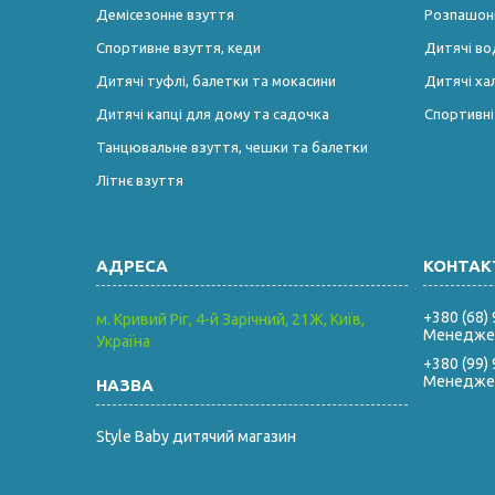
Демісезонне взуття
Розпашонк
Спортивне взуття, кеди
Дитячі во
Дитячі туфлі, балетки та мокасини
Дитячі ха
Дитячі капці для дому та садочка
Спортивн
Танцювальне взуття, чешки та балетки
Літнє взуття
+380 (68)
м. Кривий Ріг, 4-й Зарічний, 21Ж, Київ,
Менеджер
Україна
+380 (99)
Менеджер
Style Baby дитячий магазин