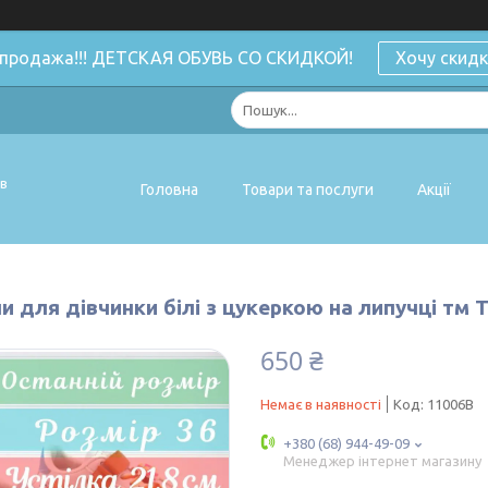
спродажа!!! ДЕТСКАЯ ОБУВЬ СО СКИДКОЙ!
Хочу скидк
ів
Головна
Товари та послуги
Акції
и для дівчинки білі з цукеркою на липучці тм Т
650 ₴
Немає в наявності
Код:
11006B
+380 (68) 944-49-09
Менеджер інтернет магазину