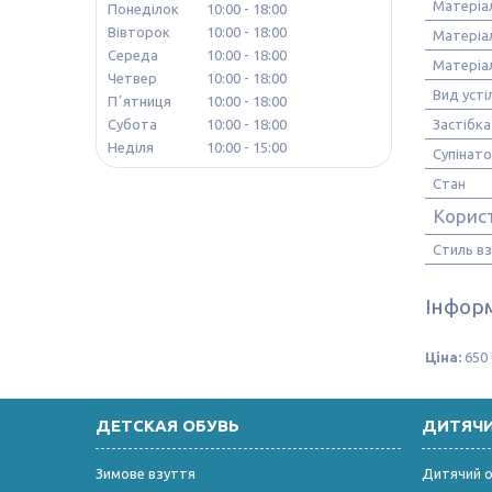
Матеріа
Понеділок
10:00
18:00
Вівторок
10:00
18:00
Матеріа
Середа
10:00
18:00
Матеріа
Четвер
10:00
18:00
Вид усті
Пʼятниця
10:00
18:00
Субота
10:00
18:00
Застібка
Неділя
10:00
15:00
Супінат
Стан
Корис
Стиль в
Інформ
Ціна:
650 
ДЕТСКАЯ ОБУВЬ
ДИТЯЧ
Зимове взуття
Дитячий од