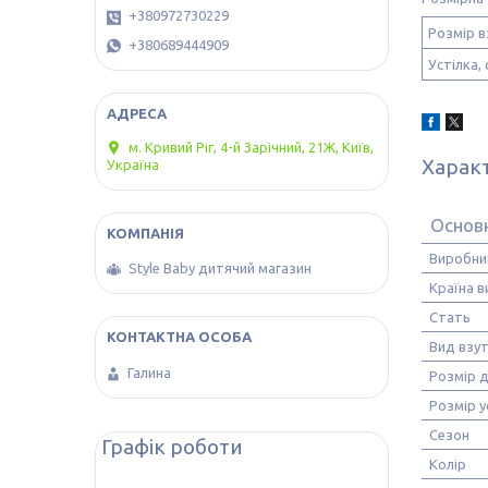
+380972730229
Розмір в
+380689444909
Устілка, 
м. Кривий Ріг, 4-й Зарічний, 21Ж, Київ,
Харак
Україна
Основн
Виробни
Style Baby дитячий магазин
Країна 
Стать
Вид взу
Галина
Розмір 
Розмір у
Сезон
Графік роботи
Колір