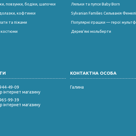
и, повзунки, бодіки, шапочки
Ляльки та пупси Baby Born
долазки, кофтинки
Sylvanian Families Сильванія Фемелі
лати та піжами
Популярні іграшки — герої мультф
і костюми
Дерев’яні мольберти
 944-49-09
Галина
 інтернет магазину
 965-99-39
 інтернет магазину