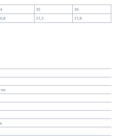
4
35
36
0,8
21,3
21,8
ток
нь