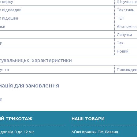
л верху
Штучна шк
л підкладки
Текстиль
л підошви
ТЕП
лки
Анатомічн
Липучка
ор
Так
Новий
тувальницькі характеристики
зуття
Повсякден
ація для замовлення
₴
ИЙ ТРИКОТАЖ
НАШІ ТОВАРИ
яг від 0 до 12 міс
М’які іграшки ТМ Левеня