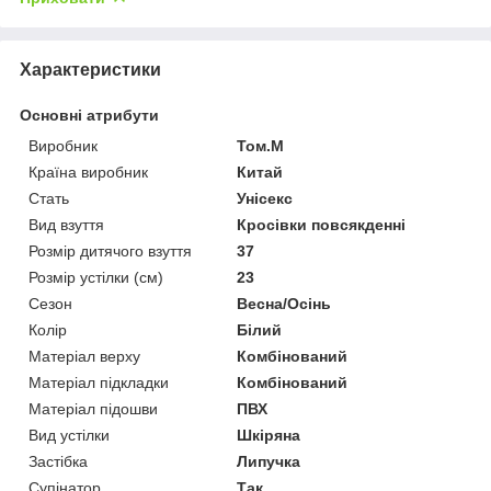
Характеристики
Основні атрибути
Виробник
Том.М
Країна виробник
Китай
Стать
Унісекс
Вид взуття
Кросівки повсякденні
Розмір дитячого взуття
37
Розмір устілки (см)
23
Сезон
Весна/Осінь
Колір
Білий
Матеріал верху
Комбінований
Матеріал підкладки
Комбінований
Матеріал підошви
ПВХ
Вид устілки
Шкіряна
Застібка
Липучка
Супінатор
Так