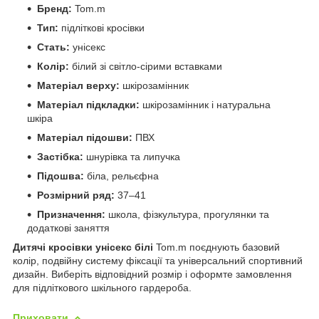
Бренд:
Tom.m
Тип:
підліткові кросівки
Стать:
унісекс
Колір:
білий зі світло-сірими вставками
Матеріал верху:
шкірозамінник
Матеріал підкладки:
шкірозамінник і натуральна
шкіра
Матеріал підошви:
ПВХ
Застібка:
шнурівка та липучка
Підошва:
біла, рельєфна
Розмірний ряд:
37–41
Призначення:
школа, фізкультура, прогулянки та
додаткові заняття
Дитячі кросівки унісекс білі
Tom.m поєднують базовий
колір, подвійну систему фіксації та універсальний спортивний
дизайн. Виберіть відповідний розмір і оформте замовлення
для підліткового шкільного гардероба.
Приховати