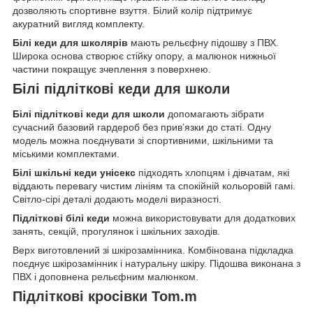
дозволяють спортивне взуття. Білий колір підтримує
акуратний вигляд комплекту.
Білі кеди для школярів
мають рельєфну підошву з ПВХ.
Широка основа створює стійку опору, а малюнок нижньої
частини покращує зчеплення з поверхнею.
Білі підліткові кеди для школи
Білі підліткові кеди для школи
допомагають зібрати
сучасний базовий гардероб без прив’язки до статі. Одну
модель можна поєднувати зі спортивними, шкільними та
міськими комплектами.
Білі шкільні кеди унісекс
підходять хлопцям і дівчатам, які
віддають перевагу чистим лініям та спокійній кольоровій гамі.
Світло-сірі деталі додають моделі виразності.
Підліткові білі кеди
можна використовувати для додаткових
занять, секцій, прогулянок і шкільних заходів.
Верх виготовлений зі шкірозамінника. Комбінована підкладка
поєднує шкірозамінник і натуральну шкіру. Підошва виконана з
ПВХ і доповнена рельєфним малюнком.
Підліткові кросівки Tom.m