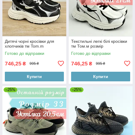
Дитячі чорні кросівки для
Текстильні легкі білі кросівки
хлопчиків тм Tom.m
тм Том.м розмір
Готово до відправки
Готово до відправки
746,25
746,25
₴
₴
995 ₴
995 ₴
Купити
Купити
–25%
–25%