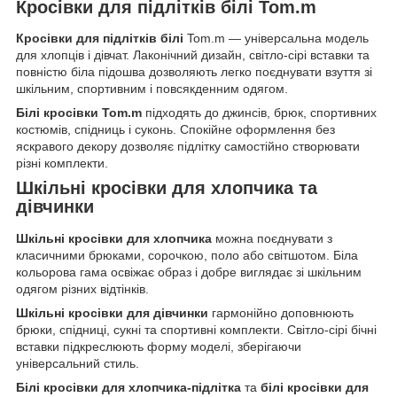
Кросівки для підлітків білі Tom.m
Кросівки для підлітків білі
Tom.m — універсальна модель
для хлопців і дівчат. Лаконічний дизайн, світло-сірі вставки та
повністю біла підошва дозволяють легко поєднувати взуття зі
шкільним, спортивним і повсякденним одягом.
Білі кросівки Tom.m
підходять до джинсів, брюк, спортивних
костюмів, спідниць і суконь. Спокійне оформлення без
яскравого декору дозволяє підлітку самостійно створювати
різні комплекти.
Шкільні кросівки для хлопчика та
дівчинки
Шкільні кросівки для хлопчика
можна поєднувати з
класичними брюками, сорочкою, поло або світшотом. Біла
кольорова гама освіжає образ і добре виглядає зі шкільним
одягом різних відтінків.
Шкільні кросівки для дівчинки
гармонійно доповнюють
брюки, спідниці, сукні та спортивні комплекти. Світло-сірі бічні
вставки підкреслюють форму моделі, зберігаючи
універсальний стиль.
Білі кросівки для хлопчика-підлітка
та
білі кросівки для