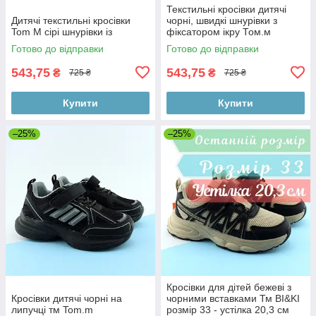
Текстильні кросівки дитячі
Дитячі текстильні кросівки
чорні, швидкі шнурівки з
Tom M сірі шнурівки із
фіксатором ікру Том.м
Готово до відправки
Готово до відправки
543,75
543,75
₴
₴
725 ₴
725 ₴
Купити
Купити
–25%
–25%
Кросівки для дітей бежеві з
Кросівки дитячі чорні на
чорними вставками Тм BI&KI
липучці тм Tom.m
розмір 33 - устілка 20,3 см