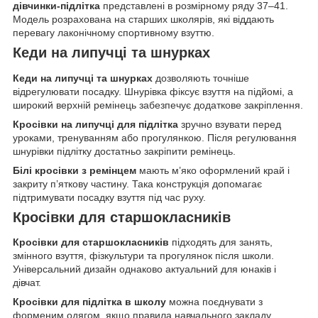
дівчинки-підлітка
представлені в розмірному ряду 37–41.
Модель розрахована на старших школярів, які віддають
перевагу лаконічному спортивному взуттю.
Кеди на липучці та шнурках
Кеди на липучці та шнурках
дозволяють точніше
відрегулювати посадку. Шнурівка фіксує взуття на підйомі, а
широкий верхній ремінець забезпечує додаткове закріплення.
Кросівки на липучці для підлітка
зручно взувати перед
уроками, тренуванням або прогулянкою. Після регулювання
шнурівки підлітку достатньо закріпити ремінець.
Білі кросівки з ремінцем
мають м’яко оформлений край і
закриту п’яткову частину. Така конструкція допомагає
підтримувати посадку взуття під час руху.
Кросівки для старшокласників
Кросівки для старшокласників
підходять для занять,
змінного взуття, фізкультури та прогулянок після школи.
Універсальний дизайн однаково актуальний для юнаків і
дівчат.
Кросівки для підлітка в школу
можна поєднувати з
форменим одягом, якщо правила навчального закладу