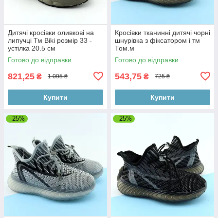
Дитячі кросівки оливкові на
Кросівки тканинні дитячі чорні
липучці Тм Biki розмір 33 -
шнурівка з фіксатором і тм
устілка 20.5 см
Том.м
Готово до відправки
Готово до відправки
821,25
543,75
₴
₴
1 095 ₴
725 ₴
Купити
Купити
–25%
–25%