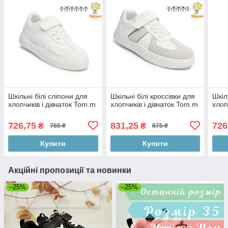
Шкільні білі сліпони для
Шкільні білі кроссівки для
Шкіл
хлопчиків і дівчаток Tom.m
хлопчиків і дівчаток Tom.m
хлоп
726,75
831,25
726
₴
₴
765 ₴
875 ₴
Купити
Купити
Акційні пропозиції та новинки
–25%
–25%