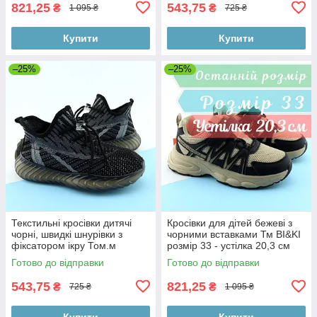
821,25
543,75
₴
₴
1 095 ₴
725 ₴
Купити
Купити
–25%
–25%
Текстильні кросівки дитячі
Кросівки для дітей бежеві з
чорні, швидкі шнурівки з
чорними вставками Тм BI&KI
фіксатором ікру Том.м
розмір 33 - устілка 20,3 см
Готово до відправки
Готово до відправки
543,75
821,25
₴
₴
725 ₴
1 095 ₴
Купити
Купити