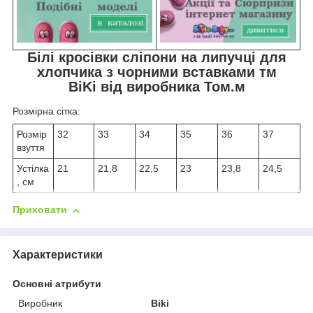
Білі кросівки сліпони на липучці для
хлопчика з чорними вставками тм
BiKi від виробника Том.м
Розмірна сітка:
Розмір
32
33
34
35
36
37
взуття
Устілка
21
21,8
22,5
23
23,8
24,5
, см
Приховати
Характеристики
Основні атрибути
Виробник
Biki