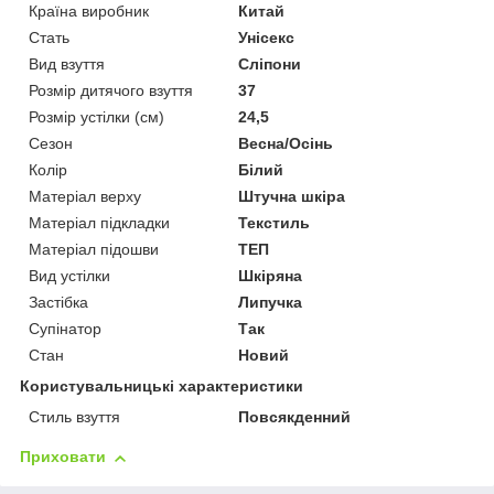
Країна виробник
Китай
Стать
Унісекс
Вид взуття
Сліпони
Розмір дитячого взуття
37
Розмір устілки (см)
24,5
Сезон
Весна/Осінь
Колір
Білий
Матеріал верху
Штучна шкіра
Матеріал підкладки
Текстиль
Матеріал підошви
ТЕП
Вид устілки
Шкіряна
Застібка
Липучка
Супінатор
Так
Стан
Новий
Користувальницькі характеристики
Стиль взуття
Повсякденний
Приховати