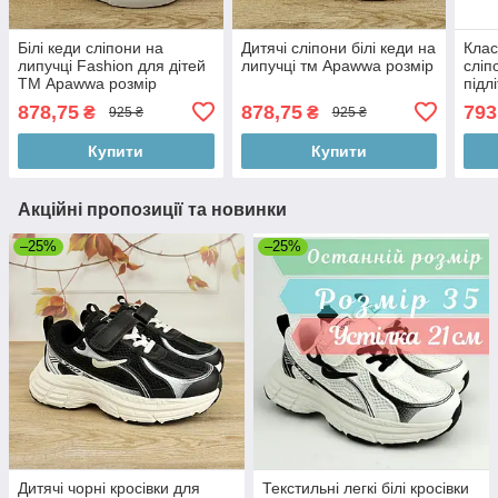
Білі кеди сліпони на
Дитячі сліпони білі кеди на
Клас
липучці Fashion для дітей
липучці тм Apawwa розмір
сліп
ТМ Apawwa розмір
підлі
878,75
878,75
793
₴
₴
925 ₴
925 ₴
Купити
Купити
Акційні пропозиції та новинки
–25%
–25%
Дитячі чорні кросівки для
Текстильні легкі білі кросівки