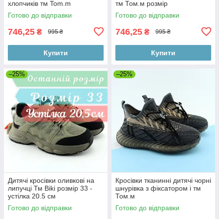
хлопчиків тм Tom.m
тм Том.м розмір
Готово до відправки
Готово до відправки
746,25
746,25
₴
₴
995 ₴
995 ₴
Купити
Купити
–25%
–25%
Дитячі кросівки оливкові на
Кросівки тканинні дитячі чорні
липучці Тм Biki розмір 33 -
шнурівка з фіксатором і тм
устілка 20.5 см
Том.м
Готово до відправки
Готово до відправки