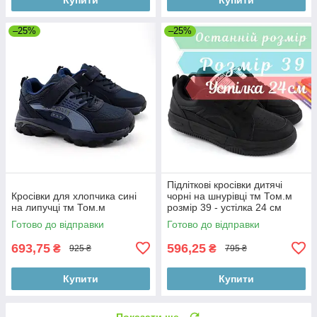
–25%
–25%
Підліткові кросівки дитячі
Кросівки для хлопчика сині
чорні на шнурівці тм Том.м
на липучці тм Том.м
розмір 39 - устілка 24 см
Готово до відправки
Готово до відправки
693,75
596,25
₴
₴
925 ₴
795 ₴
Купити
Купити
Показати ще