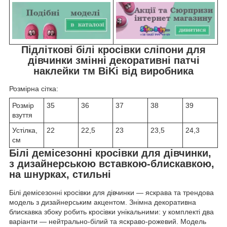
Підліткові білі кросівки сліпони для
дівчинки змінні декоративні патчі
наклейки тм BiKi від виробника
Розмірна сітка:
Розмір
35
36
37
38
39
взуття
Устілка,
22
22,5
23
23,5
24,3
см
Білі демісезонні кросівки для дівчинки,
з дизайнерською вставкою-блискавкою,
на шнурках, стильні
Білі демісезонні кросівки для дівчинки — яскрава та трендова
модель з дизайнерським акцентом. Знімна декоративна
блискавка збоку робить кросівки унікальними: у комплекті два
варіанти — нейтрально-білий та яскраво-рожевий. Модель