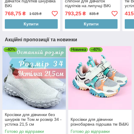
дівчаток підлітків шнурівка
сліпони для дівчаток
тм B
BiKi
підлітків на липучці BiKi
усті
768,75
793,25
415
₴
₴
1 025 ₴
835 ₴
Купити
Купити
Акційні пропозиції та новинки
–40%
Новинка
–40%
Кросівки для дівчинки без
шнурків тм Том.м розмір 34 -
Кросівки для дівчинки
устілка 21,5 см
різнобарвна підошва тм Bi&Ki
Готово до відправки
Готово до відправки