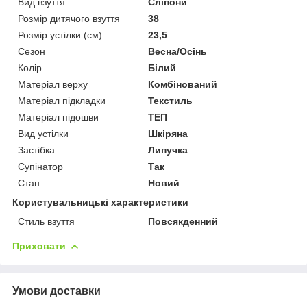
Вид взуття
Сліпони
Розмір дитячого взуття
38
Розмір устілки (см)
23,5
Сезон
Весна/Осінь
Колір
Білий
Матеріал верху
Комбінований
Матеріал підкладки
Текстиль
Матеріал підошви
ТЕП
Вид устілки
Шкіряна
Застібка
Липучка
Супінатор
Так
Стан
Новий
Користувальницькі характеристики
Стиль взуття
Повсякденний
Приховати
Умови доставки