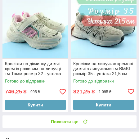
Кросівки на дівчинку дитячі
Кросівки на липучках кремові
крем із рожевим на липучці
дитячі з липучками тм BI&KI
тм Томм розмір 32 - устілка
розмір 35 - устілка 21,5 см
20,3 см
Готово до відправки
Готово до відправки
746,25
821,25
₴
₴
995 ₴
1 095 ₴
Купити
Купити
Показати ще