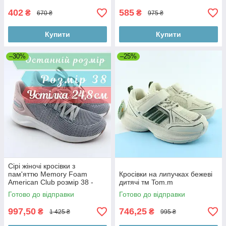
402
585
₴
₴
670 ₴
975 ₴
Купити
Купити
–30%
–25%
Сірі жіночі кросівки з
пам'яттю Memory Foam
Кросівки на липучках бежеві
American Club розмір 38 -
дитячі тм Tom.m
устілка 24,8 см
Готово до відправки
Готово до відправки
997,50
746,25
₴
₴
1 425 ₴
995 ₴