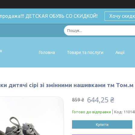
спродажа!!! ДЕТСКАЯ ОБУВЬ СО СКИДКОЙ!
Хочу скидк
ів
Головна
Товари та послуги
Акції
ки дитячі сірі зі змінними нашивками тм Том.м
644,25 ₴
859 ₴
Готово до відправки
Код:
11014
Купити