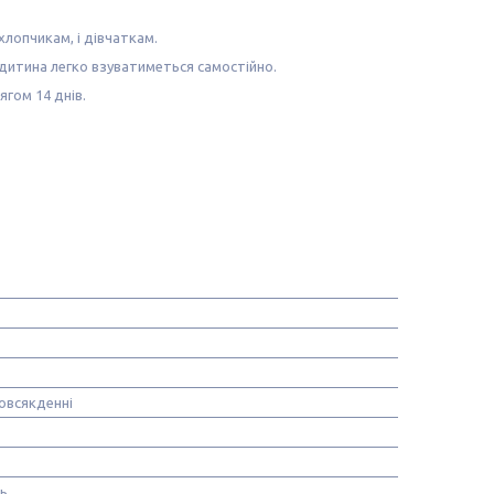
хлопчикам, і дівчаткам.
 дитина легко взуватиметься самостійно.
гом 14 днів.
овсякденні
нь