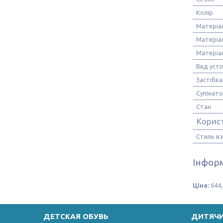
Колір
Матеріа
Матеріа
Матеріа
Вид усті
Застібка
Супінат
Стан
Корис
Стиль в
Інформ
Ціна:
644,
ДЕТСКАЯ ОБУВЬ
ДИТЯЧ