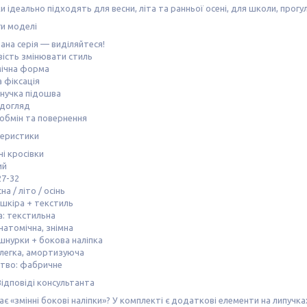
ки ідеально підходять для весни, літа та ранньої осені, для школи, прог
ги моделі
вана серія — виділяйтеся!
ість змінювати стиль
мічна форма
а фіксація
 гнучка підошва
 догляд
 обмін та повернення
теристики
чі кросівки
ий
27-32
на / літо / осінь
 шкіра + текстиль
: текстильна
анатомічна, знімна
 шнурки + бокова наліпка
 легка, амортизуюча
тво: фабричне
ідповіді консультанта
є «змінні бокові наліпки»? У комплекті є додаткові елементи на липучк