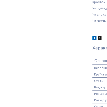
кросівок.
Чи підійд
Чи зможе 
Чи можна 
Харак
Основн
Виробни
Країна 
Стать
Вид взу
Розмір 
Розмір у
Сезон