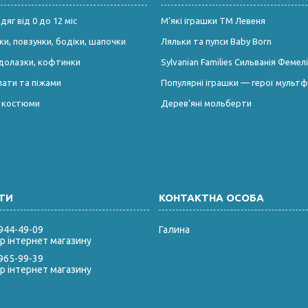
яг від 0 до 12 міс
М’які іграшки ТМ Левеня
и, повзунки, бодіки, шапочки
Ляльки та пупси Baby Born
долазки, кофтинки
Sylvanian Families Сильванія Фемелі
лати та піжами
Популярні іграшки — герої мультф
і костюми
Дерев’яні мольберти
 944-49-09
Галина
 інтернет магазину
 965-99-39
 інтернет магазину