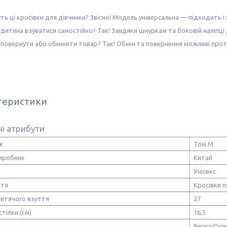
уть ці кросівки для дівчинки? Звісно! Модель універсальна — підходить і 
дитина взуватися самостійно? Так! Завдяки шнуркам та боковій наліпці
повернути або обміняти товар? Так! Обмін та повернення можливі протя
теристики
і атрибути
к
Том.М
виробник
Китай
Унісекс
ття
Кросівки п
дитячого взуття
27
стілки (см)
16,5
Весна/Осі