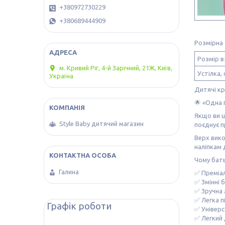
+380972730229
+380689444909
Розмірна 
Розмір в
м. Кривий Ріг, 4-й Зарічний, 21Ж, Київ,
Устілка, 
Україна
Дитячі кр
🌟 «Одна 
Якщо ви ш
Style Baby дитячий магазин
поєднує п
Верх вико
наліпкам 
Чому бат
Галина
✅ Преміал
✅ Змінні 
✅ Зручна
✅ Легка 
Графік роботи
✅ Універс
✅ Легкий 