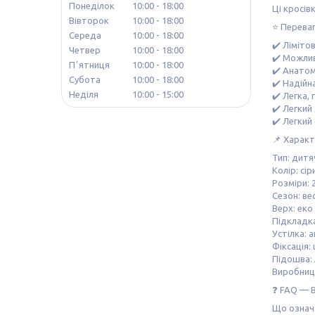
Понеділок
10:00
18:00
Ці кросів
Вівторок
10:00
18:00
⭐️ Перева
Середа
10:00
18:00
✔️ Ліміто
Четвер
10:00
18:00
✔️ Можлив
Пʼятниця
10:00
18:00
✔️ Анато
Субота
10:00
18:00
✔️ Надійн
Неділя
10:00
15:00
✔️ Легка,
✔️ Легкий
✔️ Легкий
📌 Харак
Тип: дитя
Колір: сір
Розміри: 
Сезон: вес
Верх: еко
Підкладка
Устілка: 
Фіксація:
Підошва:
Виробниц
❓ FAQ — В
Що означа