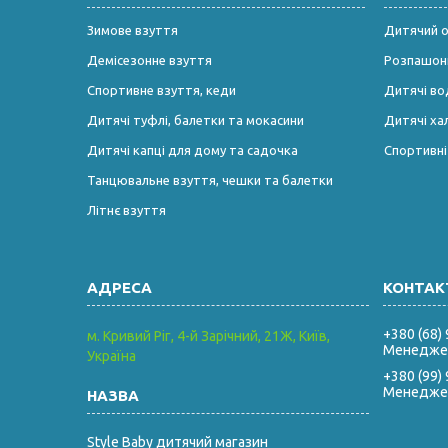
Зимове взуття
Дитячий од
Демісезонне взуття
Розпашонк
Спортивне взуття, кеди
Дитячі во
Дитячі туфлі, балетки та мокасини
Дитячі ха
Дитячі капці для дому та садочка
Спортивн
Танцювальне взуття, чешки та балетки
Літнє взуття
+380 (68)
м. Кривий Ріг, 4-й Зарічний, 21Ж, Київ,
Менеджер
Україна
+380 (99)
Менеджер
Style Baby дитячий магазин