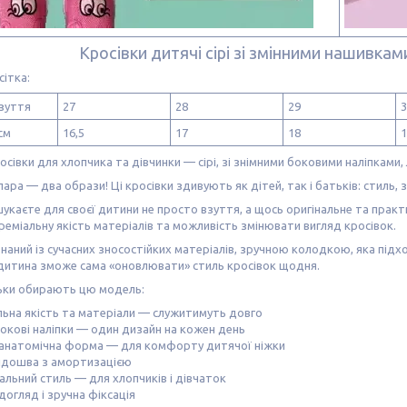
Кросівки дитячі сірі зі змінними нашивка
сітка:
зуття
27
28
29
3
см
16,5
17
18
1
осівки для хлопчика та дівчинки — сірі, зі знімними боковими наліпками, 
пара — два образи! Ці кросівки здивують як дітей, так і батьків: стиль,
укаєте для своєї дитини не просто взуття, а щось оригінальне та практи
реміальну якість матеріалів та можливість змінювати вигляд кросівок.
наний із сучасних зносостійких матеріалів, зручною колодкою, яка під
дитина зможе сама «оновлювати» стиль кросівок щодня.
ьки обирають цю модель:
ьна якість та матеріали — служитимуть довго
бокові наліпки — один дизайн на кожен день
 анатомічна форма — для комфорту дитячої ніжки
підошва з амортизацією
альний стиль — для хлопчиків і дівчаток
догляд і зручна фіксація