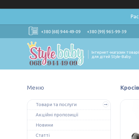
Ра
+380 (68) 944-49-09
+380 (99) 965-99-39
Інтернет-магазин товар
для дітей Style-Baby.
Кросів
Товари та послуги
Акційні пропозиції
Новини
Статті