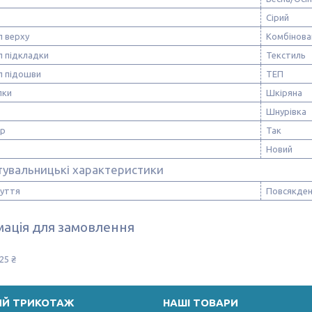
Сірий
л верху
Комбінова
л підкладки
Текстиль
л підошви
ТЕП
лки
Шкіряна
Шнурівка
ор
Так
Новий
тувальницькі характеристики
зуття
Повсякден
ація для замовлення
25 ₴
ИЙ ТРИКОТАЖ
НАШІ ТОВАРИ