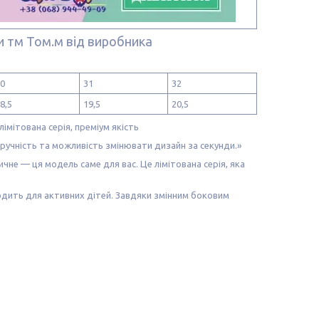
ми тм Том.м від виробника
0
31
32
8,5
19,5
20,5
лімітована серія, преміум якість
 зручність та можливість змінювати дизайн за секунди.»
чне — ця модель саме для вас. Це лімітована серія, яка
ходить для активних дітей. Завдяки змінним боковим