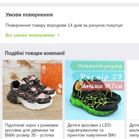
Умови повернення
Повернення товару впродовж 14 днів за рахунок покупця
Всі умови повернення
Подібні товари компанії
Підліткові чорні з рожевим
Дитячі кросівки з LED-
Дитяч
кросівки для дівчинки тм
підсвічуванням та
малю
Bi&Ki розмір 35 - устілка
принтом павутиння BiKi
липу