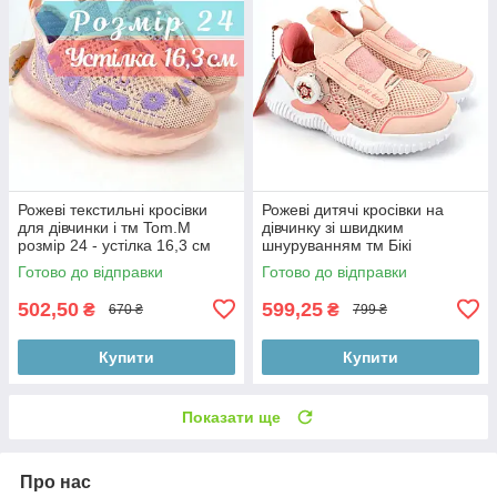
Рожеві текстильні кросівки
Рожеві дитячі кросівки на
для дівчинки і тм Tom.M
дівчинку зі швидким
розмір 24 - устілка 16,3 см
шнуруванням тм Бікі
Готово до відправки
Готово до відправки
502,50
599,25
₴
₴
670 ₴
799 ₴
Купити
Купити
Показати ще
Про нас