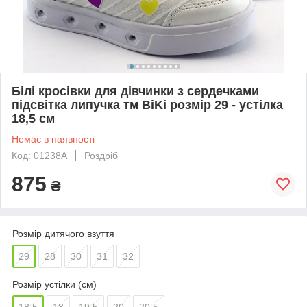
Білі кросівки для дівчинки з сердечками
підсвітка липучка тм BiKi розмір 29 - устілка
18,5 см
Немає в наявності
Код: 01238A
Роздріб
875
₴
Розмір дитячого взуття
29
28
30
31
32
Розмір устілки (см)
18,5
18
19.5
20
20.5