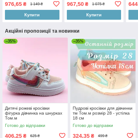
23 см
розмір 29 - устілка 18,7 см
усті
976,65
967,50
644
₴
₴
1 149 ₴
1 075 ₴
Купити
Купити
Акційні пропозиції та новинки
–35%
–35%
Дитячі рожеві кросівки
Пудрові кросівки для дівчинки
фігурка дівчинка на шнурках
тм Том.м розмір 28 - устілка
Том.м
18 см
Готово до відправки
Готово до відправки
406,25
324,35
₴
₴
625 ₴
499 ₴