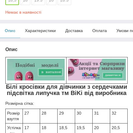
Немає в наявності
Опис
Характеристики
Доставка
Оплата
Умови п
Опис
Білі кросівки для дівчинки з сердечками
підсвітка липучка тм BiKi від виробника
Розмірна сітка:
Розмір
27
28
29
30
31
32
взуття
Устілка
17
18
18,5
19,5
20
20,5