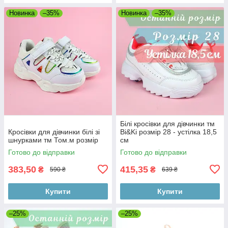
Новинка
–35%
Новинка
–35%
Білі кросівки для дівчинки тм
Кросівки для дівчинки білі зі
Bi&Ki розмір 28 - устілка 18,5
шнурками тм Том.м розмір
см
Готово до відправки
Готово до відправки
383,50
415,35
₴
₴
590 ₴
639 ₴
Купити
Купити
–25%
–25%