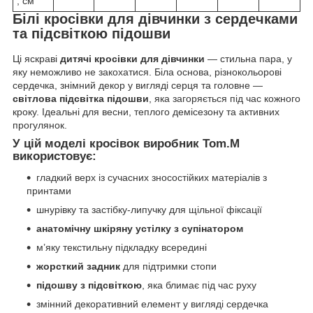
, см
Білі кросівки для дівчинки з сердечками
та підсвіткою підошви
Ці яскраві
дитячі кросівки для дівчинки
— стильна пара, у
яку неможливо не закохатися. Біла основа, різнокольорові
сердечка, знімний декор у вигляді серця та головне —
світлова підсвітка підошви
, яка загоряється під час кожного
кроку. Ідеальні для весни, теплого демісезону та активних
прогулянок.
У цій моделі кросівок виробник Tom.M
використовує:
гладкий верх із сучасних зносостійких матеріалів з
принтами
шнурівку та застібку-липучку для щільної фіксації
анатомічну шкіряну устілку з супінатором
м’яку текстильну підкладку всередині
жорсткий задник
для підтримки стопи
підошву з підсвіткою
, яка блимає під час руху
змінний декоративний елемент у вигляді сердечка