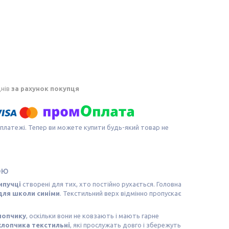
днів
за рахунок покупця
 платежі. Тепер ви можете купити будь-який товар не
ою
ипучці
створені для тих, хто постійно рухається. Головна
для школи синіми
. Текстильний верх відмінно пропускає
хлопчику
, оскільки вони не ковзають і мають гарне
хлопчика текстильні
, які прослужать довго і збережуть