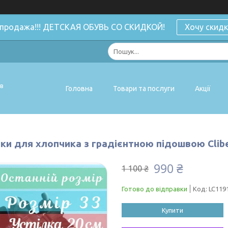
спродажа!!! ДЕТСКАЯ ОБУВЬ СО СКИДКОЙ!
Хочу скидк
ів
Головна
Товари та послуги
Акції
ки для хлопчика з градієнтною підошвою Clibee
990 ₴
1 100 ₴
Готово до відправки
Код:
LC1191
Купити