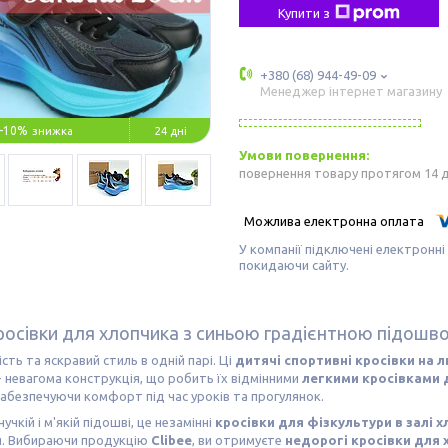
Купити з
+380 (68) 944-49-09
Менеджер інтернет магазину
–10%
24 дні
повернення товару протягом 14 
У компанії підключені електронні
покидаючи сайту.
кросівки для хлопчика з синьою градієнтною підошв
сть та яскравий стиль в одній парі. Ці
дитячі спортивні кросівки на л
- невагома конструкція, що робить їх відмінними
легкими кросівками 
забезпечуючи комфорт під час уроків та прогулянок.
учкій і м'якій підошві, це незамінні
кросівки для фізкультури в залі 
я. Вибираючи продукцію
Clibee
, ви отримуєте
недорогі кросівки для 