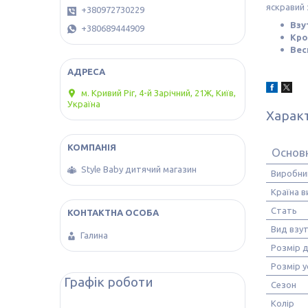
яскравий 
+380972730229
Взу
+380689444909
Кро
Вес
м. Кривий Ріг, 4-й Зарічний, 21Ж, Київ,
Україна
Харак
Основн
Style Baby дитячий магазин
Виробни
Країна 
Стать
Вид взу
Галина
Розмір 
Розмір у
Графік роботи
Сезон
Колір