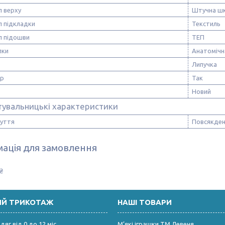
л верху
Штучна шк
л підкладки
Текстиль
л підошви
ТЕП
лки
Анатомічн
Липучка
ор
Так
Новий
тувальницькі характеристики
зуття
Повсякден
ація для замовлення
₴
ИЙ ТРИКОТАЖ
НАШІ ТОВАРИ
яг від 0 до 12 міс
М’які іграшки ТМ Левеня