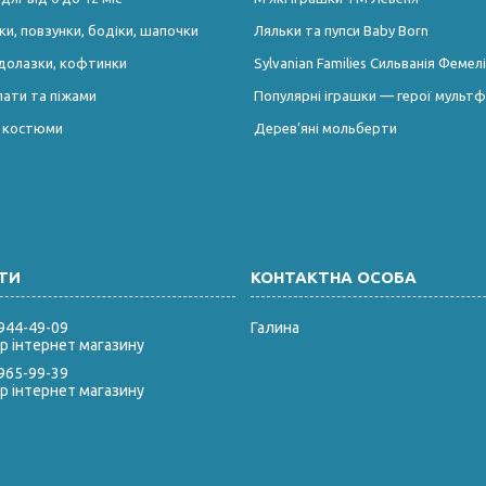
и, повзунки, бодіки, шапочки
Ляльки та пупси Baby Born
долазки, кофтинки
Sylvanian Families Сильванія Фемелі
лати та піжами
Популярні іграшки — герої мультф
і костюми
Дерев’яні мольберти
 944-49-09
Галина
 інтернет магазину
 965-99-39
 інтернет магазину