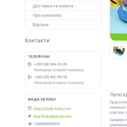
Доставка та оплата
Про компанію
Відгуки
Контакти
+380 (68) 944-49-09
Менеджер інтернет магазину
+380 (99) 965-99-39
Менеджер інтернет магазину
Легкі 
Практичні
перевага 
https://style-baby.com
повітря, 
style1baby@gmail.com
Завдяки гн
+380689444909
зчепленн