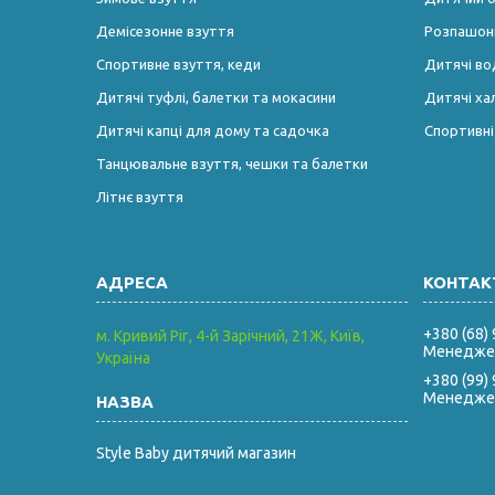
Демісезонне взуття
Розпашонк
Спортивне взуття, кеди
Дитячі во
Дитячі туфлі, балетки та мокасини
Дитячі ха
Дитячі капці для дому та садочка
Спортивн
Танцювальне взуття, чешки та балетки
Літнє взуття
+380 (68)
м. Кривий Ріг, 4-й Зарічний, 21Ж, Київ,
Менеджер
Україна
+380 (99)
Менеджер
Style Baby дитячий магазин