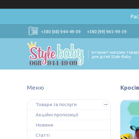
Ра
+380 (68) 944-49-09
+380 (99) 965-99-39
Інтернет-магазин товар
для дітей Style-Baby.
Кросів
Товари та послуги
Акційні пропозиції
Новини
Статті