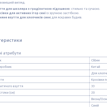
зовнішній вигляд.
ття для школяра з градієнтною підошвою
: стильно та сучасно.
сівки для активних ігор сині
із зручною застібкою.
няне взуття для хлопчиків синє
для яскравих буднів.
теристики
і атрибути
к
Clibee
виробник
Китай
Для хлопч
ття
Кросівки п
дитячого взуття
33
стілки (см)
20
Весна/Осі
Синій