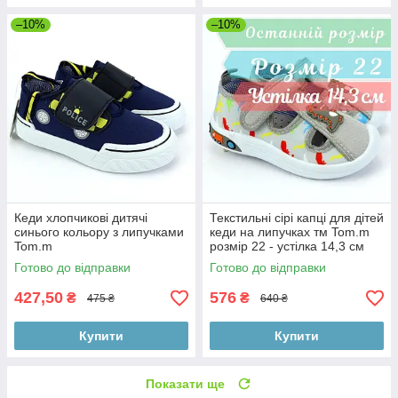
–10%
–10%
Кеди хлопчикові дитячі
Текстильні сірі капці для дітей
синього кольору з липучками
кеди на липучках тм Tom.m
Tom.m
розмір 22 - устілка 14,3 см
Готово до відправки
Готово до відправки
427,50
576
₴
₴
475 ₴
640 ₴
Купити
Купити
Показати ще