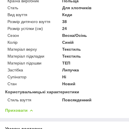
Країна виробник
Польща
Стать
Для хлопчиків
Вид взуття
Кеди
Розмір дитячого взуття
38
Розмір устілки (см)
24
Сезон
Весна/Осінь
Колір
Синій
Матеріал верху
Текстиль
Матеріал підкладки
Текстиль
Матеріал підошви
ТЕП
Застібка
Липучка
Супінатор
Ні
Стан
Новий
Користувальницькі характеристики
Стиль взуття
Повсякденний
Приховати