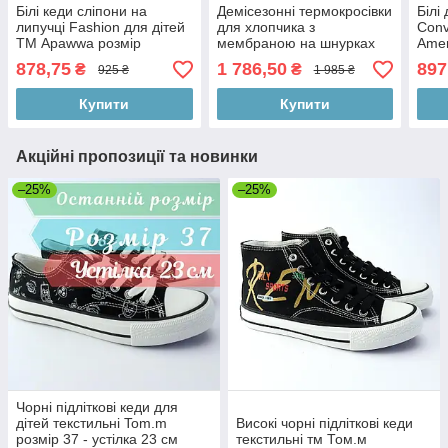
Білі кеди сліпони на
Демісезонні термокросівки
Білі
липучці Fashion для дітей
для хлопчика з
Conv
ТМ Apawwa розмір
мембраною на шнурках
Amer
Softshell тм American Club
878,75
1 786,50
897
₴
₴
925 ₴
1 985 ₴
Купити
Купити
Акційні пропозиції та новинки
–25%
–25%
Чорні підліткові кеди для
дітей текстильні Tom.m
Високі чорні підліткові кеди
розмір 37 - устілка 23 см
текстильні тм Том.м