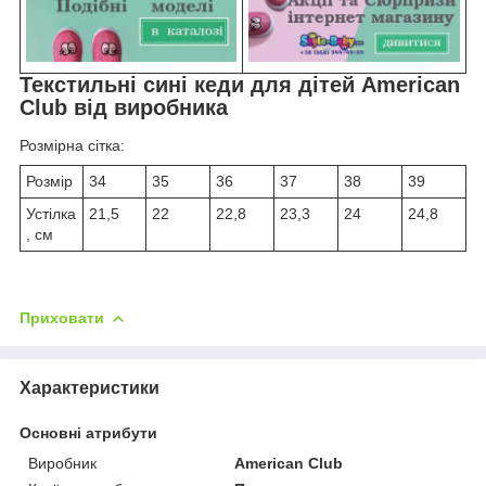
Текстильні сині кеди для дітей American
Club від виробника
Розмірна сітка:
Розмір
34
35
36
37
38
39
Устілка
21,5
22
22,8
23,3
24
24,8
, см
Приховати
Характеристики
Основні атрибути
Виробник
American Club