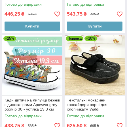
Готово до відправки
Готово до відправки
446,25
543,75
₴
₴
595 ₴
725 ₴
Купити
Купити
–25%
Новинка
–10%
Кеди дитячі на липучці бежеві
Текстильні мокасини
з динозаврами Apawwa grey
топсайдери чорні для
розмір 30 - устілка 19,3 см
хлопчикатм Waldi
Готово до відправки
Готово до відправки
438,75
625,50
₴
₴
585 ₴
695 ₴