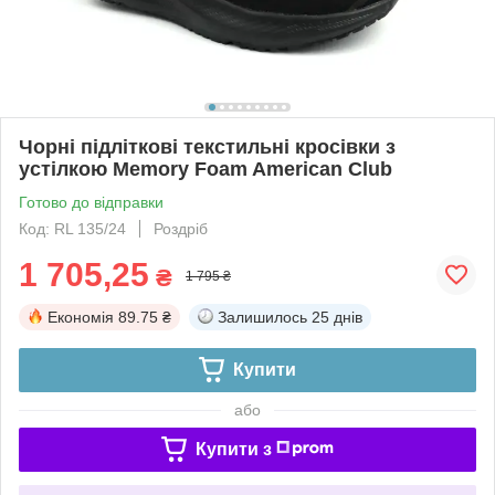
Чорні підліткові текстильні кросівки з
устілкою Memory Foam American Club
Готово до відправки
Код: RL 135/24
Роздріб
1 705,25
₴
1 795 ₴
Економія
89.75 ₴
Залишилось
25 днів
Купити
або
Купити з