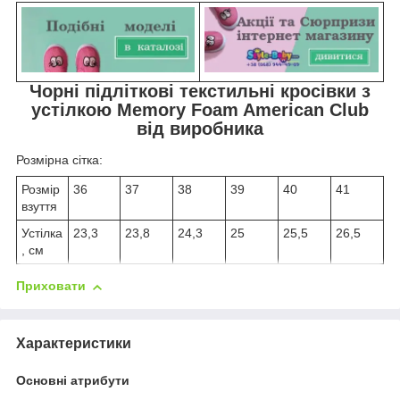
Чорні підліткові текстильні кросівки з
устілкою Memory Foam American Club
від виробника
Розмірна сітка:
Розмір
36
37
38
39
40
41
взуття
Устілка
23,3
23,8
24,3
25
25,5
26,5
, см
Приховати
Характеристики
Основні атрибути