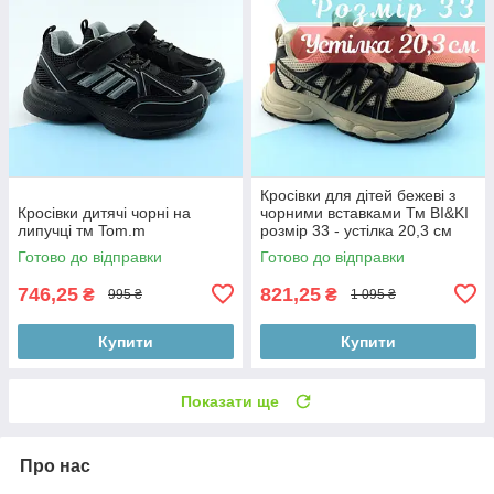
Кросівки для дітей бежеві з
Кросівки дитячі чорні на
чорними вставками Тм BI&KI
липучці тм Tom.m
розмір 33 - устілка 20,3 см
Готово до відправки
Готово до відправки
746,25
821,25
₴
₴
995 ₴
1 095 ₴
Купити
Купити
Показати ще
Про нас