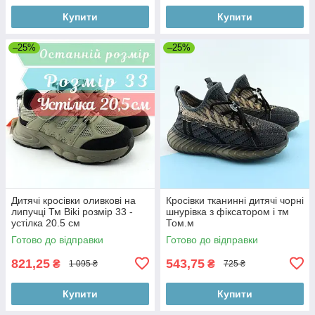
Купити
Купити
–25%
–25%
Дитячі кросівки оливкові на
Кросівки тканинні дитячі чорні
липучці Тм Biki розмір 33 -
шнурівка з фіксатором і тм
устілка 20.5 см
Том.м
Готово до відправки
Готово до відправки
821,25
543,75
₴
₴
1 095 ₴
725 ₴
Купити
Купити