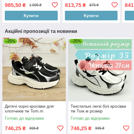
22,5 см
21,3
985,50
813,75
841
₴
₴
1 095 ₴
875 ₴
Купити
Купити
Акційні пропозиції та новинки
–25%
–25%
Дитячі чорні кросівки для
Текстильні легкі білі кросівки
хлопчиків тм Tom.m
тм Том.м розмір
Готово до відправки
Готово до відправки
746,25
746,25
₴
₴
995 ₴
995 ₴