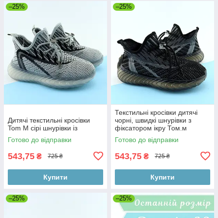
–25%
–25%
Текстильні кросівки дитячі
Дитячі текстильні кросівки
чорні, швидкі шнурівки з
Tom M сірі шнурівки із
фіксатором ікру Том.м
Готово до відправки
Готово до відправки
543,75
543,75
₴
₴
725 ₴
725 ₴
Купити
Купити
–25%
–25%