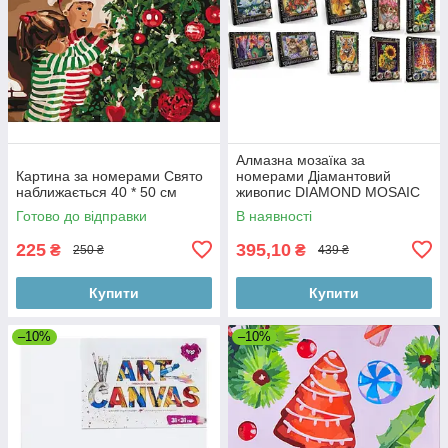
Алмазна мозаїка за
Картина за номерами Свято
номерами Діамантовий
наближається 40 * 50 см
живопис DIAMOND MOSAIC
тм Danko Toys
Готово до відправки
В наявності
225
395,10
₴
₴
250 ₴
439 ₴
Купити
Купити
–10%
–10%