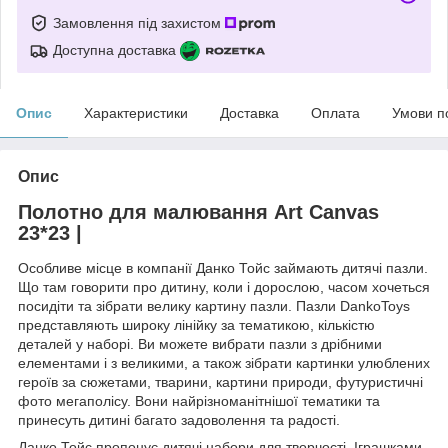
Замовлення під захистом
Доступна доставка
Опис
Характеристики
Доставка
Оплата
Умови п
Опис
Полотно для малювання Art Canvas
23*23 |
Особливе місце в компанії Данко Тойс займають дитячі пазли.
Що там говорити про дитину, коли і дорослою, часом хочеться
посидіти та зібрати велику картину пазли. Пазли DankoToys
представляють широку лінійку за тематикою, кількістю
деталей у наборі. Ви можете вибрати пазли з дрібними
елементами і з великими, а також зібрати картинки улюблених
героїв за сюжетами, тварини, картини природи, футуристичні
фото мегаполісу. Вони найрізноманітнішої тематики та
принесуть дитині багато задоволення та радості.
Данко Тойс пропонує дитячі набори для творчості. Іграшками,