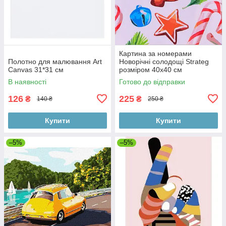
Картина за номерами
Полотно для малювання Art
Новорічні солодощі Strateg
Canvas 31*31 см
розміром 40х40 см
В наявності
Готово до відправки
126
225
₴
₴
140 ₴
250 ₴
Купити
Купити
–5%
–5%