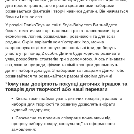
діти просто грають, але в разі з креативними наборами
розвивається фантазія і творчі навички дитини. Він навчається
бачити і пізнає світ.
У розділі DankoToys на сайті Style-Baby.com Ви знайдете
безліч тематичних ігор: настільні ігри та головоломки, ігри
економічні, логічні, розважальні, розвиваючі та для всієї
родини. Окрім варіантів комп'ютерних ігор, можна
запропонувати дітям популярні настільні ігри, де беруть
участь у грі понад 2 особи. Дитині буде корисно розвивати
уяву, розробляти стратегію гри з допомогою. А ось пізнавати
світ, закони природи, фізики та хімії хлопцям допоможуть
дитячі набори дослідів. З наборами та товарами Данко Тойс
розвивайтеся та розважайтеся разом зі своїми дітьми!
Чому нам довіряють покупці дитячих іграшок та
товарів для творчості або наші переваги
Кілька тисяч найменувань дитячих товарів , іграшок та
наборів для творчості та розвитку дозволять вибрати
чудовий подарунок;
Своєчасна та приємна співпраця починаючи від
процесу вибору товару, консультації та оформлення
замовлення;