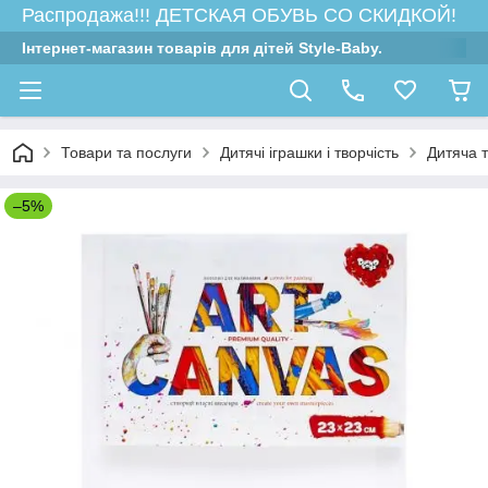
Распродажа!!! ДЕТСКАЯ ОБУВЬ СО СКИДКОЙ!
Інтернет-магазин товарів для дітей Style-Baby.
Товари та послуги
Дитячі іграшки і творчість
Дитяча т
–5%