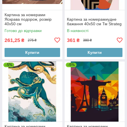
Картина за номерами
Яскрава подорож, розмір
Картина за номерамиудне
40х50 см
бажання 40х50 см Тм Strateg
Готово до відправки
В наявності
261,25
361
₴
₴
275 ₴
380 ₴
Купити
Купити
–5%
–5%
Картина за номерами
Картина за номерами