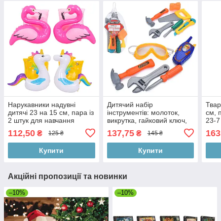
Нарукавники надувні
Дитячий набір
Твар
дитячі 23 на 15 см, пара із
інструментів: молоток,
см, 
2 штук для навчання
викрутка, гайковий ключ,
23-7
плаванню, подвійна
аксесуари (2 різновиди), у
112,50
137,75
163
₴
₴
125 ₴
145 ₴
повітряна камера для
сітці, 23-8-8 см
безпеки, вік 3-6
Купити
Купити
Акційні пропозиції та новинки
–10%
–10%