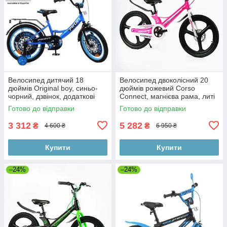
Велосипед дитячий 18
Велосипед двоколісний 20
дюймів Original boy, синьо-
дюймів рожевий Corso
чорний, дзвінок, додаткові
Connect, магнієва рама, литі
колеса Prof1
диски, гальма дискові, зібрані
Готово до відправки
Готово до відправки
3 312
5 282
₴
₴
4 600 ₴
6 950 ₴
Купити
Купити
–24%
–24%