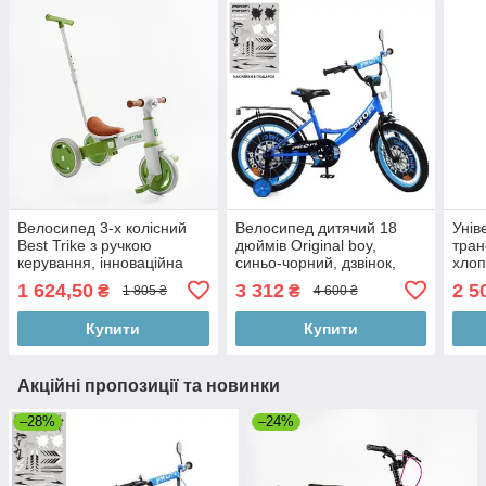
Велосипед 3-х колісний
Велосипед дитячий 18
Унів
Best Trike з ручкою
дюймів Original boy,
тран
керування, інноваційна
синьо-чорний, дзвінок,
хлоп
нейлонова рама, колеса
додаткові колеса Prof1
Світ
1 624,50
3 312
2 5
₴
₴
1 805 ₴
4 600 ₴
10/8 дюймів, в коробці
Купити
Купити
Акційні пропозиції та новинки
–28%
–24%