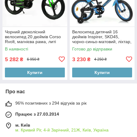
Чорний двоколісний
Велосипед дитячий 16
велосипед 20 дюймів Corso
дюймів Inspirer, SKD45,
Rvolt, магнієва рама, литі
чорно-синьо-матовий, ліхтар,
диски, дискові гальма, зібрані
дзвінок, дзеркало, додаткові
В наявності
Готово до відправки
на
5 282
3 230
₴
₴
6 950 ₴
4 250 ₴
Купити
Купити
Про нас
96% позитивних з 294 відгуків за рік
Працює з 27.03.2014
м. Київ
м. Кривий Ріг, 4-й Зарічний, 21Ж, Київ, Україна