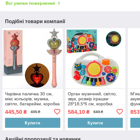
Всі умови повернення
Подібні товари компанії
Чарівна паличка 30 см,
Орган музичний, світло,
М'як
мікс кольорів, музика,
звук, розмір іграшки
акум
світло, батарейки, коробка
28*18,5*6 см, коробка
функ
14-36-6,5 см
28*7*19см
музи
445,50
584,10
853
₴
₴
495 ₴
649 ₴
15 с
Купити
Купити
Акційні пропозиції та новинки