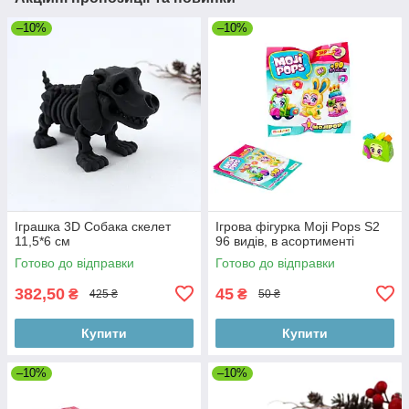
–10%
–10%
Іграшка 3D Собака скелет
Ігрова фігурка Moji Pops S2
11,5*6 см
96 видів, в асортименті
Готово до відправки
Готово до відправки
382,50
45
₴
₴
425 ₴
50 ₴
Купити
Купити
–10%
–10%