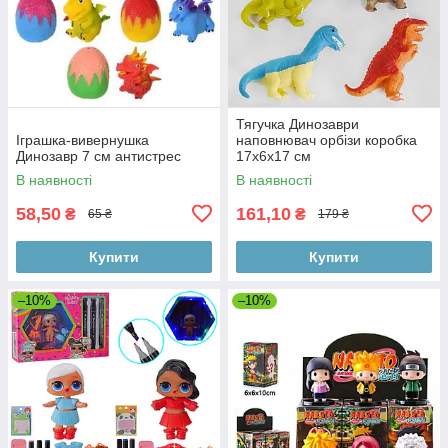
Тягучка Динозаври
Іграшка-вивернушка
наповнювач орбізи коробка
Динозавр 7 см антистрес
17х6х17 см
В наявності
В наявності
58,50
161,10
₴
₴
65 ₴
179 ₴
Купити
Купити
–10%
–10%