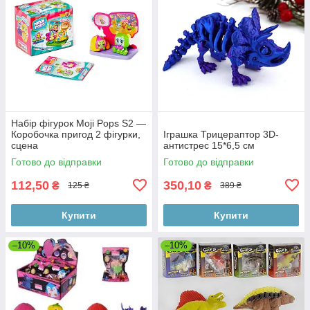
Набір фігурок Moji Pops S2 —
Коробочка пригод 2 фігурки,
Іграшка Трицераптор 3D-
сцена
антистрес 15*6,5 см
Готово до відправки
Готово до відправки
112,50
350,10
₴
₴
125 ₴
389 ₴
Купити
Купити
–10%
–10%