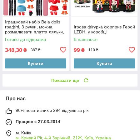
Іграшковий набір Bela dolls
графіті, 3 ручки, можна
Ігрова фігурка сюрприз Герой
розмалювати плаття ляльки,
LZDH, у коробці
коробка 21,2*6,5*17,5 см.
Готово до відправки
В наявності
348,30
99
₴
₴
387 ₴
110 ₴
Купити
Купити
Показати ще
Про нас
96% позитивних з 294 відгуків за рік
Працює з 27.03.2014
м. Київ
м. Кривий Ріг, 4-й Зарічний, 21Ж, Київ, Україна