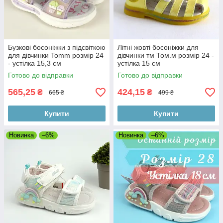
Бузкові босоніжки з підсвіткою
Літні жовті босоніжки для
для дівчинки Tomm розмір 24
дівчинки тм Том.м розмір 24 -
- устілка 15,3 см
устілка 15 см
Готово до відправки
Готово до відправки
565,25
424,15
₴
₴
665 ₴
499 ₴
Купити
Купити
Новинка
–6%
Новинка
–6%