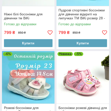
Пудрові спортивні босоніжки
Ніжні білі босоніжки для
для дівчинки відкриті на
дівчинки тм BiKi
липучках ТМ BiKi розмір 28 -
устілка 18 см
Готово до відправки
Готово до відправки
799
799
₴
₴
850 ₴
850 ₴
Купити
Купити
–6%
Новинка
–5%
Рожеві босоніжки для
Босоніжки рожеві дівчинці для