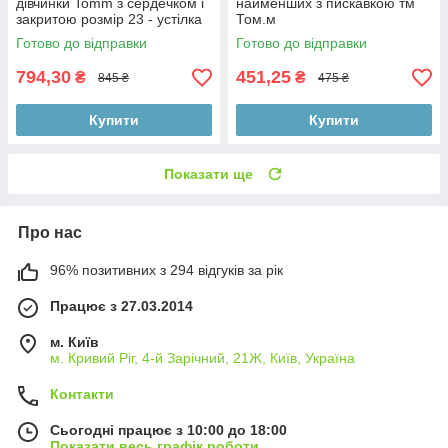
дівчинки Tomm з сердечком і
найменших з пискавкою тм
закритою розмір 23 - устілка
Том.м
14,8 смп’яткою ТМ Tomm
Готово до відправки
Готово до відправки
розмір 23 - устілка 14,8 см
794,30
451,25
₴
₴
845 ₴
475 ₴
Купити
Купити
Показати ще
Про нас
96% позитивних з 294 відгуків за рік
Працює з 27.03.2014
м. Київ
м. Кривий Ріг, 4-й Зарічний, 21Ж, Київ, Україна
Контакти
Сьогодні працює з 10:00 до 18:00
Показати весь графік роботи