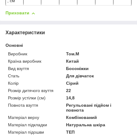
, см
Приховати
Характеристики
Основні
Виробник
Том.М
Країна виробник
Китай
Вид взуття
Босоніжки
Стать
Для дівчаток
Колір
Сірий
Розмір дитячого взуття
22
Розмір устілки (см)
14,8
Повнота взуття
Регульовані підйом і
повнота
Матеріал верху
Комбінований
Матеріал підкладки
Натуральна шкіра
Матеріал підошви
ТЕП