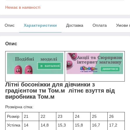
Немає в наявності
Опис
Характеристики
Доставка
Оплата
Умови 
Опис
Літні босоніжки для дівчинки з
градієнтом тм Том.м літнє взуття від
виробника Том.м
Розмірна сітка:
Розмір
21
22
23
24
25
26
Устілка
14
14,8
15,3
15,8
16,7
17,2