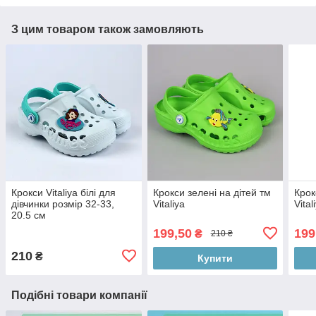
З цим товаром також замовляють
Крокси Vitaliya білі для
Крокси зелені на дітей тм
Крок
дівчинки розмір 32-33,
Vitaliya
Vita
20.5 см
199,50
199
₴
210 ₴
210
₴
Купити
Подібні товари компанії