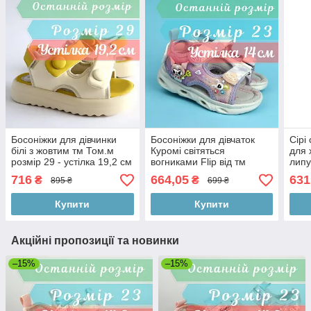
Босоніжки для дівчинки
Босоніжки для дівчаток
Сірі
білі з жовтим тм Том.м
Куромі світяться
для 
розмір 29 - устілка 19,2 см
вогниками Flip від тм
липу
Том.м розмір 23 - устілка
23 -
716
664,05
631
₴
₴
895 ₴
699 ₴
14 см
Купити
Купити
Акційні пропозиції та новинки
–15%
–15%