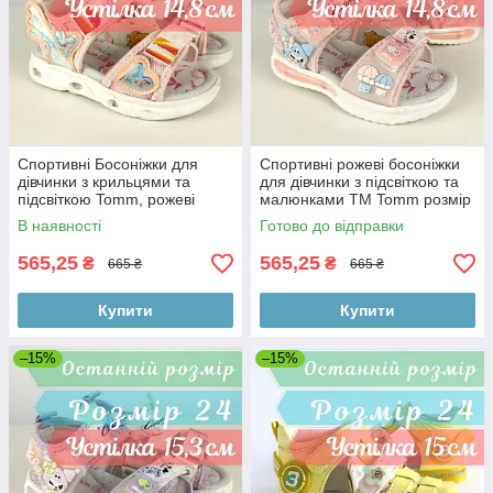
Спортивні Босоніжки для
Спортивні рожеві босоніжки
дівчинки з крильцями та
для дівчинки з підсвіткою та
підсвіткою Tomm, рожеві
малюнками ТМ Tomm розмір
розмір 23 - устілка 14,8 см
23 - устілка 14,8 см
В наявності
Готово до відправки
565,25
565,25
₴
₴
665 ₴
665 ₴
Купити
Купити
–15%
–15%