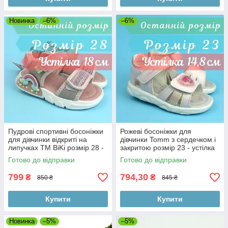
Новинка
–6%
–6%
Пудрові спортивні босоніжки
Рожеві босоніжки для
для дівчинки відкриті на
дівчинки Tomm з сердечком і
липучках ТМ BiKi розмір 28 -
закритою розмір 23 - устілка
устілка 18 см
14,8 смп’яткою ТМ Tomm
Готово до відправки
Готово до відправки
розмір 23 - устілка 14,8 см
799
794,30
₴
₴
850 ₴
845 ₴
Купити
Купити
Новинка
–5%
–5%