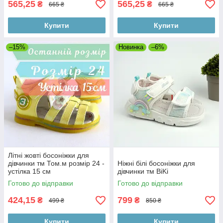
565,25
565,25
₴
₴
665 ₴
665 ₴
Купити
Купити
–15%
Новинка
–6%
Літні жовті босоніжки для
дівчинки тм Том.м розмір 24 -
Ніжні білі босоніжки для
устілка 15 см
дівчинки тм BiKi
Готово до відправки
Готово до відправки
424,15
799
₴
₴
499 ₴
850 ₴
Купити
Купити