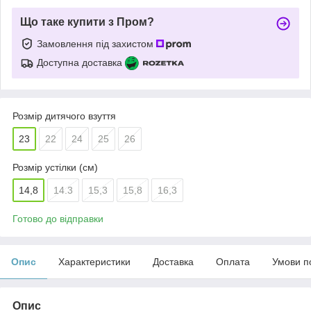
Що таке купити з Пром?
Замовлення під захистом
Доступна доставка
Розмір дитячого взуття
23
22
24
25
26
Розмір устілки (см)
14,8
14.3
15,3
15,8
16,3
Готово до відправки
Опис
Характеристики
Доставка
Оплата
Умови п
Опис