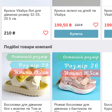
Крокси Vitaliya білі для
Крокси зелені на дітей тм
Крок
дівчинки розмір 32-33,
Vitaliya
Vita
20.5 см
199,50
199
₴
210 ₴
210
₴
Купити
Подібні товари компанії
Босоніжки для дівчинки
Рожеві босоніжки для
Босо
білі з жовтим тм Том.м
дівчинки з бантиком тм
Куро