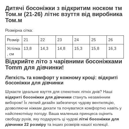
Дитячі босоніжки з відкритим носком тм
Том.м (21-26) літнє взуття від виробника
Том.м
Розмірна сітка:
Розмір
21
22
23
24
25
26
Устілка
13,8
14,3
14,8
15,3
15,8
16,3
, см
Відкрийте літо з чарівними босоніжками
Tomm для дівчинки!
Легкість та комфорт у кожному кроці: відкриті
босоніжки для дівчинки
Шукаєте ідеальне взуття для спекотних літніх днів? Наші
відкриті босоніжки для дівчинки
стануть незамінним
вибором! Їх легкий дизайн забезпечує чудову вентиляцію,
дозволяючи ніжкам дихати та почуватися комфортно навіть у
найспекотнішу погоду. Ваша маленька принцеса оцінить
свободу рухів, яку подарують ці чудові
літні босоніжки для
дівчинки 22 розміру
та інших розмірів нашої колекції.