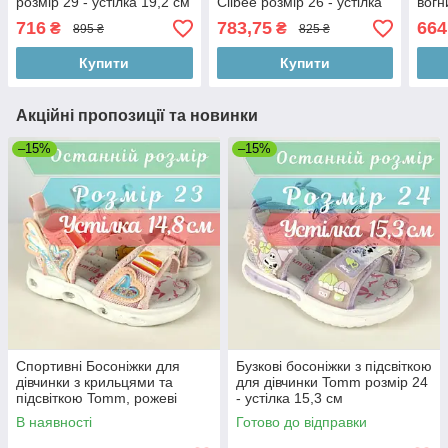
розмір 29 - устілка 19,2 см
Clibee розмір 26 - устілка
вогн
16,5 см
Том.
716
783,75
664
₴
₴
895 ₴
825 ₴
14 с
Купити
Купити
Акційні пропозиції та новинки
–15%
–15%
Спортивні Босоніжки для
Бузкові босоніжки з підсвіткою
дівчинки з крильцями та
для дівчинки Tomm розмір 24
підсвіткою Tomm, рожеві
- устілка 15,3 см
розмір 23 - устілка 14,8 см
В наявності
Готово до відправки