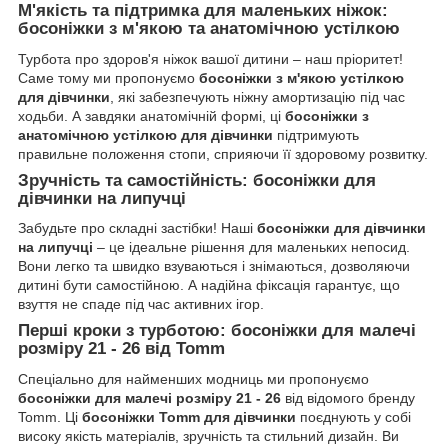
М'якість та підтримка для маленьких ніжок:
босоніжки з м'якою та анатомічною устілкою
Турбота про здоров'я ніжок вашої дитини – наш пріоритет!
Саме тому ми пропонуємо
босоніжки з м'якою устілкою
для дівчинки
, які забезпечують ніжну амортизацію під час
ходьби. А завдяки анатомічній формі, ці
босоніжки з
анатомічною устілкою для дівчинки
підтримують
правильне положення стопи, сприяючи її здоровому розвитку.
Зручність та самостійність: босоніжки для
дівчинки на липучці
Забудьте про складні застібки! Наші
босоніжки для дівчинки
на липучці
– це ідеальне рішення для маленьких непосид.
Вони легко та швидко взуваються і знімаються, дозволяючи
дитині бути самостійною. А надійна фіксація гарантує, що
взуття не спаде під час активних ігор.
Перші кроки з турботою: босоніжки для малечі
розміру 21 - 26 від Tomm
Спеціально для найменших модниць ми пропонуємо
босоніжки для малечі розміру 21 - 26
від відомого бренду
Tomm. Ці
босоніжки Tomm для дівчинки
поєднують у собі
високу якість матеріалів, зручність та стильний дизайн. Ви