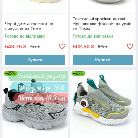
Текстильні кросівки дитячі
Чорні дитячі кросівки на
сірі, швидка фіксація шнурків
липучках тм Томм
тм Томм
Готово до відправки
Готово до відправки
543,75
502,50
₴
₴
725 ₴
670 ₴
Купити
Купити
–25%
–25%