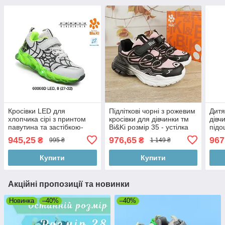
Кросівки LED для
Підліткові чорні з рожевим
Дитя
хлопчика сірі з принтом
кросівки для дівчинки тм
дівч
павутина та застібкою-
Bi&Ki розмір 35 - устілка
підо
липучкою Bi&Ki розміри
23 см
усті
945,25
976,65
967
₴
₴
995 ₴
1 149 ₴
27-32
Купити
Купити
Акційні пропозиції та новинки
Новинка
–40%
–40%