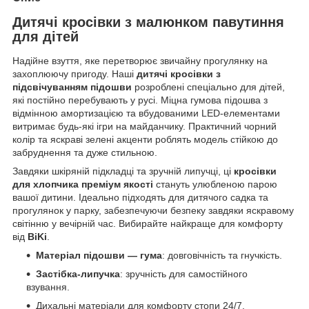
Дитячі кросівки з малюнком павутиння
для дітей
Надійне взуття, яке перетворює звичайну прогулянку на
захоплюючу пригоду. Наші
дитячі кросівки з
підсвічуванням підошви
розроблені спеціально для дітей,
які постійно перебувають у русі. Міцна гумова підошва з
відмінною амортизацією та вбудованими LED-елементами
витримає будь-які ігри на майданчику. Практичний чорний
колір та яскраві зелені акценти роблять модель стійкою до
забруднення та дуже стильною.
Завдяки шкіряній підкладці та зручній липучці, ці
кросівки
для хлопчика преміум якості
стануть улюбленою парою
вашої дитини. Ідеально підходять для дитячого садка та
прогулянок у парку, забезпечуючи безпеку завдяки яскравому
світінню у вечірній час. Вибирайте найкраще для комфорту
від
BiKi
.
Матеріал підошви — гума
: довговічність та гнучкість.
Застібка-липучка
: зручність для самостійного
взування.
Дихальні матеріали для комфорту стопи 24/7.