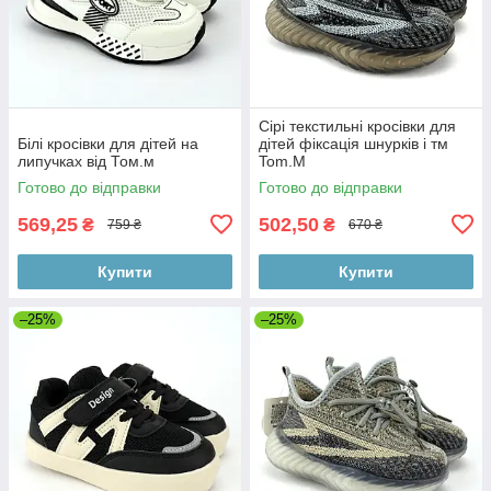
Сірі текстильні кросівки для
Білі кросівки для дітей на
дітей фіксація шнурків і тм
липучках від Том.м
Tom.M
Готово до відправки
Готово до відправки
569,25
502,50
₴
₴
759 ₴
670 ₴
Купити
Купити
–25%
–25%