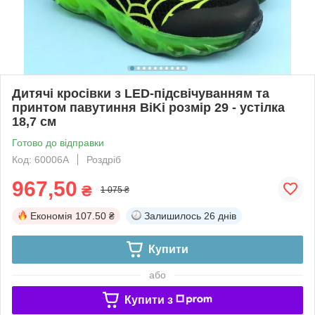
Дитячі кросівки з LED-підсвічуванням та
принтом павутиння BiKi розмір 29 - устілка
18,7 см
Готово до відправки
Код: 60006A
Роздріб
967,50
₴
1 075 ₴
Економія
107.50 ₴
Залишилось
26 днів
Купити
або
Купити з