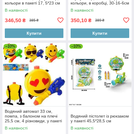
кольори в пакеті 17, 5*23 см
кольори, в коробці, 30-16-6см
В наявності
В наявності
346,50
350,10
₴
₴
385 ₴
389 ₴
Купити
Купити
–10%
–10%
Водяний автомат 33 см,
помпа, з балоном на плечі
Водяний пістолет із рюкзаком
25,5 см, 4 різновиди, у пакеті
у пакеті 45,5*28,5 см
30-47-6 см
В наявності
В наявності