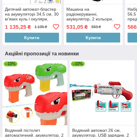
Дитячий автомат-бластер
Машина на
Набі
на акумуляторі 34,5 см, 30
радіокеруванні,
56,5 
м'яких куль і окуляри,
акумулятор, 2 кольори,
пред
світло, USB, 2 кольори
світло, звук, у коробці 26-
57-2
1 135,25
531,05
566
₴
₴
1 195 ₴
559 ₴
13,5-12 см
Купити
Купити
Акційні пропозиції та новинки
–10%
–10%
Водяний пістолет
Водяний автомат 26 см,
автоматичний, акумулятор, 2
акумулятор, USB зарядне, 2