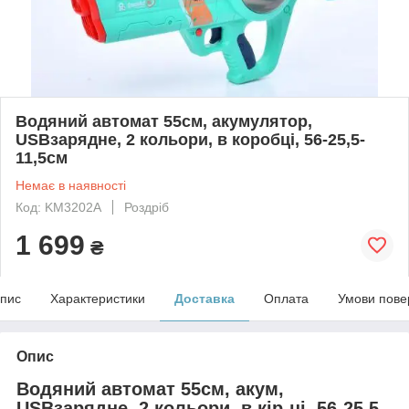
Водяний автомат 55см, акумулятор,
USBзарядне, 2 кольори, в коробці, 56-25,5-
11,5см
Немає в наявності
Код: KM3202A
Роздріб
1 699
₴
пис
Характеристики
Доставка
Оплата
Умови пове
Опис
Водяний автомат 55см, акум,
USBзарядне, 2 кольори, в кір-ці, 56-25,5-