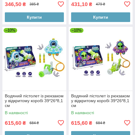
346,50
431,10
₴
₴
385 ₴
479 ₴
Купити
Купити
–10%
–10%
Водяний пістолет із рюкзаком
Водяний пістолет із рюкзаком
у відкритому коробі 39*26*8,1
у відкритому коробі 39*26*8,1
см
см
В наявності
В наявності
615,60
615,60
₴
₴
684 ₴
684 ₴