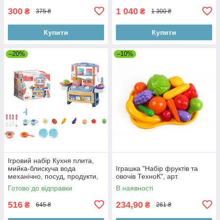
300
1 040
₴
₴
375 ₴
1 300 ₴
Купити
Купити
–20%
–10%
Ігровий набір Кухня плита,
мийка-блискуча вода
Іграшка "Набір фруктів та
механічно, посуд, продукти,
овочів ТехноК", арт.
музика,світло,батарейки,
Готово до відправки
В наявності
коробка
516
234,90
₴
₴
645 ₴
261 ₴