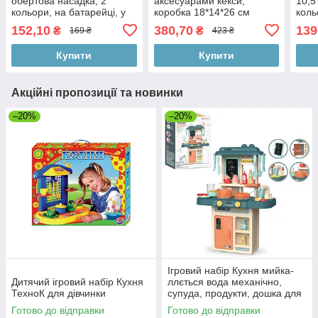
обертова насадка, 2
аксесуарами кекси,
10,5 
кольори, на батарейці, у
коробка 18*14*26 см
коль
коробці, 12-16,5-7,5 см
коро
152,10
380,70
139
₴
₴
169 ₴
423 ₴
Купити
Купити
Акційні пропозиції та новинки
–20%
–20%
Ігровий набір Кухня мийка-
Дитячий ігровий набір Кухня
ллється вода механічно,
ТехноК для дівчинки
супуда, продукти, дошка для
Готово до відправки
Готово до відправки