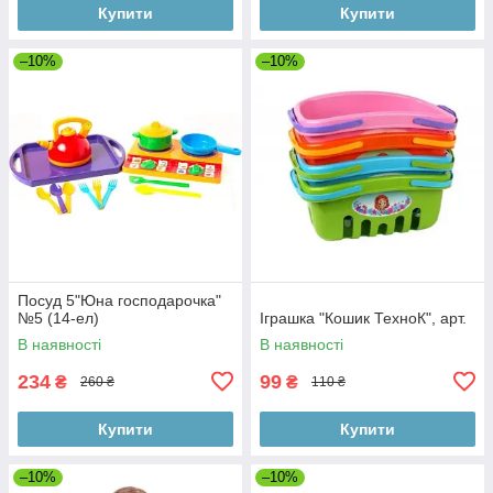
Купити
Купити
–10%
–10%
Посуд 5"Юна господарочка"
№5 (14-ел)
Іграшка "Кошик ТехноК", арт.
В наявності
В наявності
234
99
₴
₴
260 ₴
110 ₴
Купити
Купити
–10%
–10%