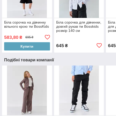
Біла сорочка на дівчинку
Біла сорочка для дівчинки,
Біла
вільного крою тм BossKids
довгий рукав тм Bosskids
для 
розмір 140 см
розм
583,80
₴
695 ₴
645
645
₴
Купити
Подібні товари компанії