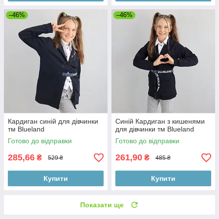
–46%
–46%
Кардиган синій для дівчинки
Синій Кардиган з кишенями
тм Blueland
для дівчинки тм Blueland
Готово до відправки
Готово до відправки
285,66
261,90
₴
₴
529 ₴
485 ₴
Купити
Купити
Показати ще