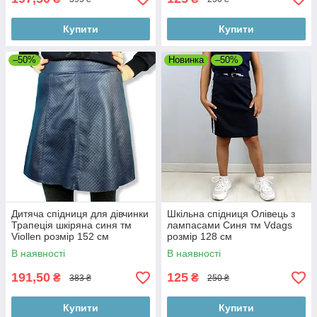
Купити
Купити
–50%
Новинка
–50%
Дитяча спідниця для дівчинки
Шкільна спідниця Олівець з
Трапеція шкіряна синя тм
лампасами Синя тм Vdags
Viollen розмір 152 см
розмір 128 см
В наявності
В наявності
191,50
125
₴
₴
383 ₴
250 ₴
Купити
Купити