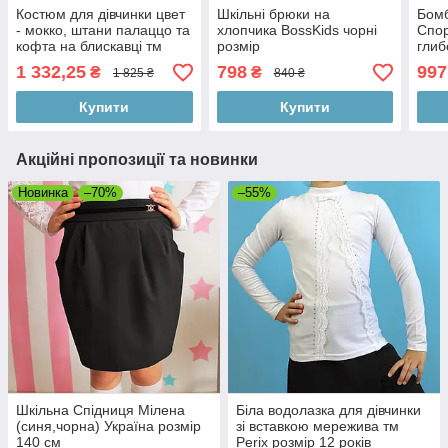
Костюм для дівчинки цвет
Шкільні брюки на
Бомб
- мокко, штани палаццо та
хлопчика BossKids чорні
Спор
кофта на блискавці тм
розмір
глиб
BossKids розмір 164
Boss
1 332,25
798
997
₴
₴
1 825 ₴
840 ₴
Купити
Купити
Акційні пропозиції та новинки
Новинка
–70%
–55%
Шкільна Спідниця Мілена
Біла водолазка для дівчинки
(синя,чорна) Україна розмір
зі вставкою мережива тм
140 см
Perix розмір 12 років