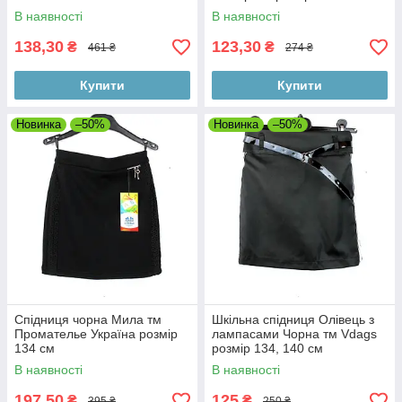
В наявності
В наявності
138,30
123,30
₴
₴
461 ₴
274 ₴
Купити
Купити
Новинка
–50%
Новинка
–50%
Спідниця чорна Мила тм
Шкільна спідниця Олівець з
Промателье Україна розмір
лампасами Чорна тм Vdags
134 см
розмір 134, 140 см
В наявності
В наявності
197,50
125
₴
₴
395 ₴
250 ₴