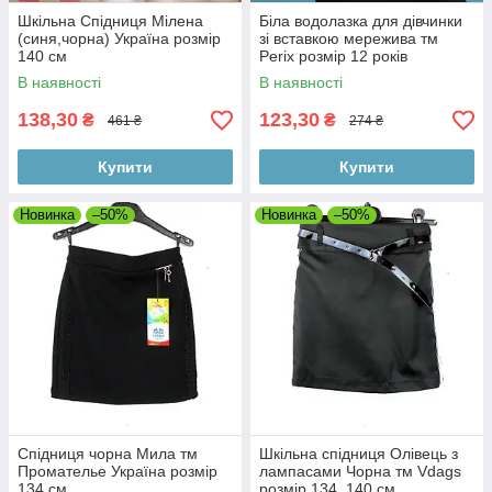
Шкільна Спідниця Мілена
Біла водолазка для дівчинки
(синя,чорна) Україна розмір
зі вставкою мережива тм
140 см
Perix розмір 12 років
В наявності
В наявності
138,30
123,30
₴
₴
461 ₴
274 ₴
Купити
Купити
Новинка
–50%
Новинка
–50%
Спідниця чорна Мила тм
Шкільна спідниця Олівець з
Промателье Україна розмір
лампасами Чорна тм Vdags
134 см
розмір 134, 140 см