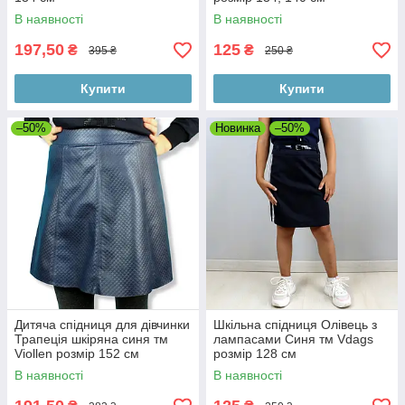
В наявності
В наявності
197,50
125
₴
₴
395 ₴
250 ₴
Купити
Купити
–50%
Новинка
–50%
Дитяча спідниця для дівчинки
Шкільна спідниця Олівець з
Трапеція шкіряна синя тм
лампасами Синя тм Vdags
Viollen розмір 152 см
розмір 128 см
В наявності
В наявності