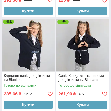
191,50
125
₴
₴
383 ₴
250 ₴
Купити
Купити
–46%
–46%
Кардиган синій для дівчинки
Синій Кардиган з кишенями
тм Blueland
для дівчинки тм Blueland
Готово до відправки
Готово до відправки
285,66
261,90
₴
₴
529 ₴
485 ₴
Купити
Купити