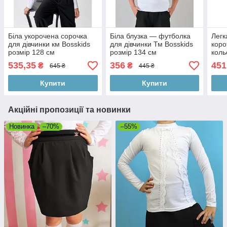
Біла укорочена сорочка
Біла блузка — футболка
Легк
для дівчинки км Bosskids
для дівчинки Тм Bosskids
коро
розмір 128 см
розмір 134 см
коль
535,35
356
451
₴
₴
645 ₴
445 ₴
Купити
Купити
Акційні пропозиції та новинки
Новинка
–70%
–55%