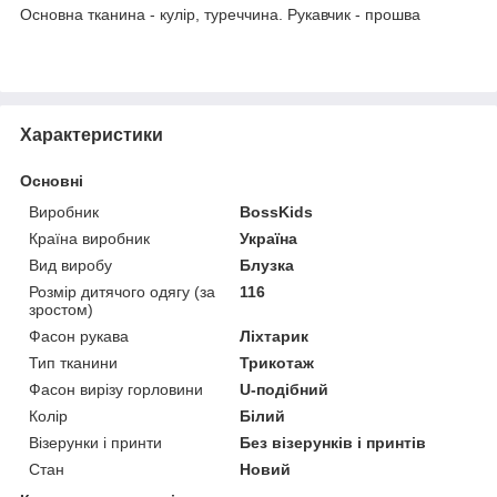
Основна тканина - кулір, туреччина. Рукавчик - прошва
Характеристики
Основні
Виробник
BossKids
Країна виробник
Україна
Вид виробу
Блузка
Розмір дитячого одягу (за
116
зростом)
Фасон рукава
Ліхтарик
Тип тканини
Трикотаж
Фасон вирізу горловини
U-подібний
Колір
Білий
Візерунки і принти
Без візерунків і принтів
Стан
Новий