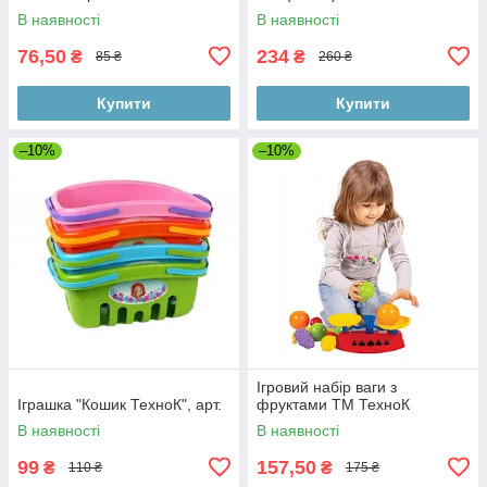
В наявності
В наявності
76,50
234
₴
₴
85 ₴
260 ₴
Купити
Купити
–10%
–10%
Ігровий набір ваги з
Іграшка "Кошик ТехноК", арт.
фруктами ТМ ТехноК
В наявності
В наявності
99
157,50
₴
₴
110 ₴
175 ₴