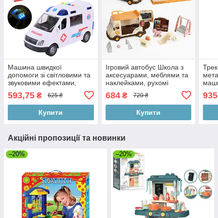
Машина швидкої
Ігровий автобус Школа з
Трек
допомоги зі світловими та
аксесуарами, меблями та
мета
звуковими ефектами,
наклейками, рухомі
маши
рухомі двері, на
елементи, у коробці
коро
593,75
684
935
₴
₴
625 ₴
720 ₴
батарейках, у коробці
Купити
Купити
Акційні пропозиції та новинки
–20%
–20%