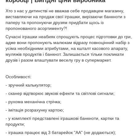
Хто з нас у дитинстві не вважав себе продавцем магазину,
виставляючи на продаж свої іграшки, вирізаючи банкноти з
паперу та пропонуючи друзям придбати щось із
пропонованого асортименту?!
Сучасні іграшки неабияк спрощують процес підготовки до гри,
адже вони пропонують малюкам відразу повноцінний набір з
усіма необхідними атрибутами, на кшталт касового апарату,
муляжів продуктів і банкнот. Залишається тільки покликати
друзів і разом влаштувати веселу гру в супермаркет.
Особливості:
- зручний калькулятор;
- сканер відтворює звукові ефекти та світлові сигнали;
- рухома механічна стрічка;
- імітація розрахунку картою;
- у комплекті представлені іграшкові банкноти, картки та
продукти;
- іграшка працює від 3 батарейок "АА" (не додаються);