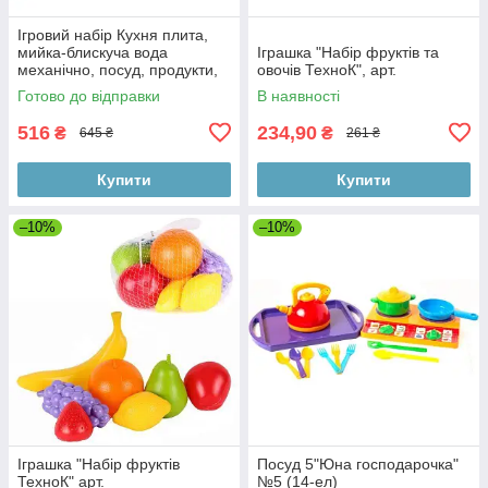
Ігровий набір Кухня плита,
мийка-блискуча вода
Іграшка "Набір фруктів та
механічно, посуд, продукти,
овочів ТехноК", арт.
музика,світло,батарейки,
Готово до відправки
В наявності
коробка
516
234,90
₴
₴
645 ₴
261 ₴
Купити
Купити
–10%
–10%
Іграшка "Набір фруктів
Посуд 5"Юна господарочка"
ТехноК" арт.
№5 (14-ел)