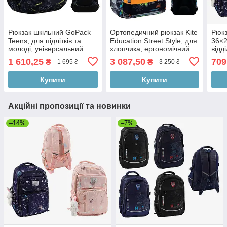
Рюкзак шкільний GoPack
Ортопедичний рюкзак Kite
Рюкз
Teens, для підлітків та
Education Street Style, для
36×2
молоді, універсальний
хлопчика, ергономічний
відд
нагр
1 610,25
3 087,50
709
₴
₴
1 695 ₴
3 250 ₴
регу
змійц
Купити
Купити
Акційні пропозиції та новинки
–14%
–7%