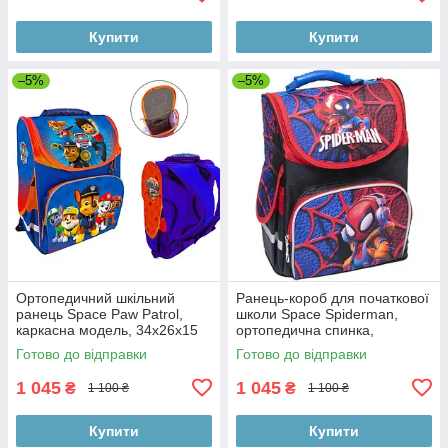
Купити
Купити
–5%
–5%
Ортопедичний шкільний
Ранець-короб для початкової
ранець Space Paw Patrol,
школи Space Spiderman,
каркасна модель, 34х26х15
ортопедична спинка,
см, для школи
34х26х15 см
Готово до відправки
Готово до відправки
1 045
1 045
₴
₴
1 100 ₴
1 100 ₴
Купити
Купити