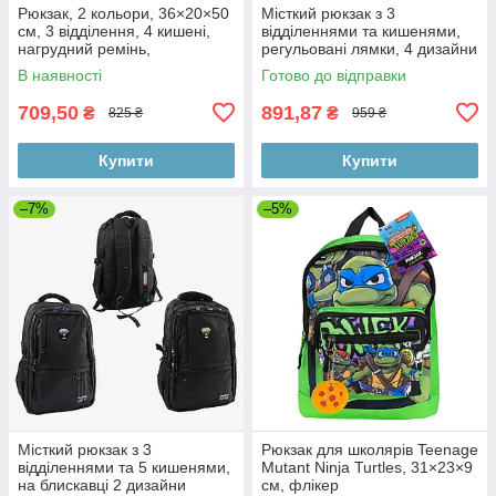
Рюкзак, 2 кольори, 36×20×50
Місткий рюкзак з 3
см, 3 відділення, 4 кишені,
відділеннями та кишенями,
нагрудний ремінь,
регульовані лямки, 4 дизайни
регульовані лямки, на змійці,
В наявності
Готово до відправки
у
709,50
891,87
₴
₴
825 ₴
959 ₴
Купити
Купити
–7%
–5%
Місткий рюкзак з 3
Рюкзак для школярів Teenage
відділеннями та 5 кишенями,
Mutant Ninja Turtles, 31×23×9
на блискавці 2 дизайни
см, флікер