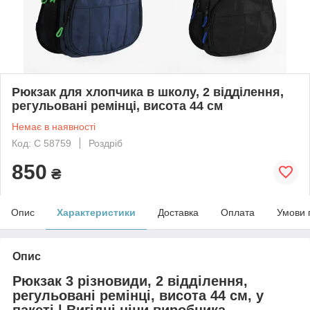
Рюкзак для хлопчика в школу, 2 відділення,
регульовані ремінці, висота 44 см
Немає в наявності
Код: C 58759
Роздріб
850
₴
Опис
Характеристики
Доставка
Оплата
Умови 
Опис
Рюкзак 3 різновиди, 2 відділення,
регульовані ремінці, висота 44 см, у
пакеті | Вигідні ціни виробника