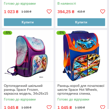
Готово до відправки
В наявності
1 023
394,25
₴
₴
1 100 ₴
415 ₴
Купити
Купити
–5%
–5%
Ортопедичний шкільний
Ранець-короб для початкової
ранець Space Frozen,
школи Space Hot Wheels,
каркасна модель, 34х26х15
ортопедична спинка,
см, для школи
34х26х15 см
Готово до відправки
Готово до відправки
1 045
1 045
₴
₴
1 100 ₴
1 100 ₴