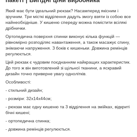
Який має бути ідеальний рюкзак? Насамперед якісним і
зручним. Три місткі відділення дадуть змогу взяти із собою все
найнеобхідніше. У кишеню спереду можна помістити всілякі
дрібнички.
Ортопедична поверхня спинки виконує кілька функцій —
рівномірно розподіляє навантаження, а також масажує спину,
знімаючи напруження. З боків є кишеньки. Довжина ремінців
регулюється.
Цей рюкзак є чудовим поєднанням найкращих характеристик.
До того ж він виготовлений зі щільної тканини, а яскравий
дизайн точно приверне увагу однолітків.
Особливості:
- стильний дизайн;
- розміри: 32х14х44см;
- рюкзак має одну кишеню та 3 відділення на змійках, відкриті
бічні кишені;
- ортопедична спинка;
- довжина ремінців регулюється.