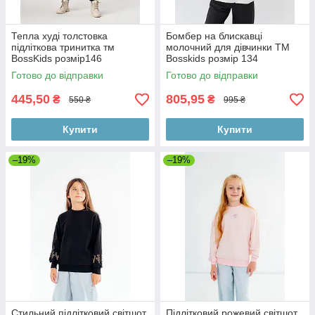
Тепла худі толстовка
Бомбер на блискавці
підліткова тринитка тм
молочний для дівчинки ТМ
BossKids розмір146
Bosskids розмір 134
Готово до відправки
Готово до відправки
445,50
805,95
₴
₴
550 ₴
995 ₴
Купити
Купити
–19%
–19%
Стильний підлітковий світшот
Підлітковий рожевий світшот