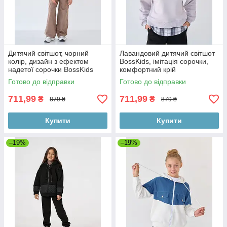
Дитячий світшот, чорний
Лавандовий дитячий світшот
колір, дизайн з ефектом
BossKids, імітація сорочки,
надетої сорочки BossKids
комфортний крій
Готово до відправки
Готово до відправки
711,99
711,99
₴
₴
879 ₴
879 ₴
Купити
Купити
–19%
–19%