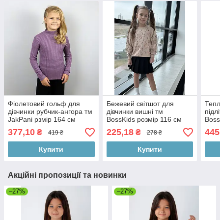
Фіолетовий гольф для
Бежевий світшот для
Тепл
дівчинки рубчик-ангора тм
дівчинки вишні тм
підл
JakPani рзмір 164 см
BossKids розмір 116 см
Boss
377,10
225,18
445
₴
₴
419 ₴
278 ₴
Купити
Купити
Акційні пропозиції та новинки
–27%
–27%