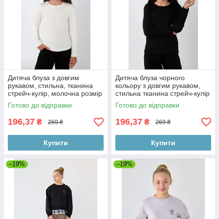
Дитяча блуза з довгим
Дитяча блуза чорного
рукавом, стильна, тканина
кольору з довгим рукавом,
стрейч-кулір, молочна розмір
стильна тканина стрейч-кулір
134 см
Готово до відправки
Готово до відправки
196,37
196,37
₴
₴
269 ₴
269 ₴
Купити
Купити
–19%
–19%