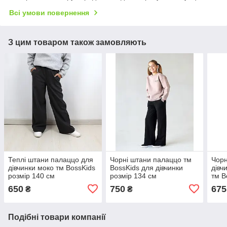
Всі умови повернення
З цим товаром також замовляють
Теплі штани палаццо для
Чорні штани палаццо тм
Чорн
дівчинки моко тм BossKids
BossKids для дівчинки
дівч
розмір 140 см
розмір 134 см
тм B
650
750
675
₴
₴
Подібні товари компанії