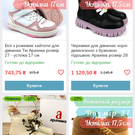
Білі з рожевим хайтопи для
Черевики для дівчинки чорні
дівчинки Тм Apawwa розмір
демісезонні з бузковою
27 - устілка 17 см
підошвою Apawwa розмір 28
- устілка 17, 5 см
Готово до відправки
Готово до відправки
743,75
1 120,50
₴
₴
875 ₴
1 245 ₴
Купити
Купити
Новинка
–10%
–10%