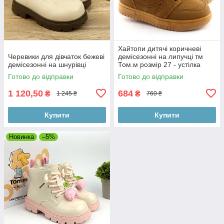
Хайтопи дитячі коричневі
Черевики для дівчаток бежеві
демісезонні на липучці тм
демісезонні на шнурівці
Том.м розмір 27 - устілка
17,5 см
Готово до відправки
Готово до відправки
1 120,50
684
₴
₴
1 245 ₴
760 ₴
Купити
Купити
Новинка
–5%