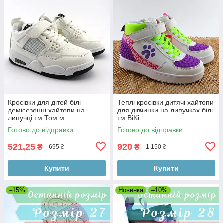
Кросівки для дітей білі
Теплі кросівки дитячі хайтопи
демісезонні хайтопи на
для дівчинки на липучках білі
липучці тм Том.м
тм BiKi
Готово до відправки
Готово до відправки
521,25
920
₴
₴
695 ₴
1 150 ₴
Купити
Купити
–15%
Новинка
–10%