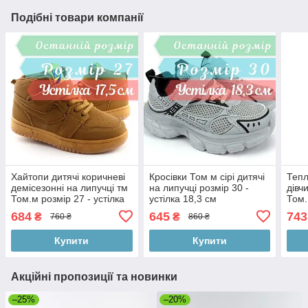
Подібні товари компанії
Хайтопи дитячі коричневі
Кросівки Том м сірі дитячі
Тепл
демісезонні на липучці тм
на липучці розмір 30 -
дівч
Том.м розмір 27 - устілка
устілка 18,3 см
Том.
17,5 см
22 с
684
645
743
₴
₴
760 ₴
860 ₴
Купити
Купити
Акційні пропозиції та новинки
–25%
–20%