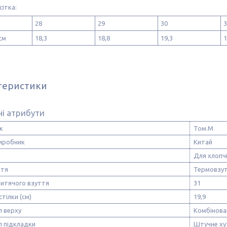
сітка:
28
29
30
3
см
18,3
18,8
19,3
1
теристики
і атрибути
к
Том.М
виробник
Китай
Для хлопч
ття
Термовзу
дитячого взуття
31
стілки (см)
19,9
л верху
Комбінова
л підкладки
Штучне ху