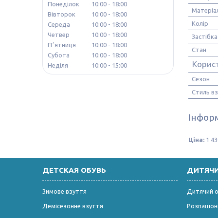
Понеділок
10:00
18:00
Матеріа
Вівторок
10:00
18:00
Колір
Середа
10:00
18:00
Четвер
10:00
18:00
Застібка
Пʼятниця
10:00
18:00
Стан
Субота
10:00
18:00
Корис
Неділя
10:00
15:00
Сезон
Стиль в
Інформ
Ціна:
1 43
ДЕТСКАЯ ОБУВЬ
ДИТЯЧ
Зимове взуття
Дитячий од
Демісезонне взуття
Розпашонк