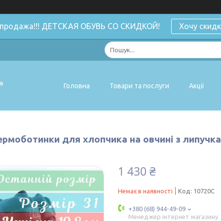
спродажа!!! ДЕТСКАЯ ОБУВЬ СО СКИДКОЙ!
Хочу скидк
ів
Головна
Товари та послуги
Акції
ермоботинки для хлопчика на овчині з липучкам
1 430 ₴
Немає в наявності
Код:
10720C
+380 (68) 944-49-09
Менеджер інтернет магазину