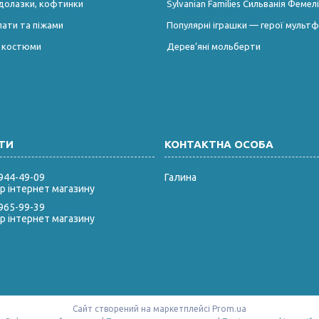
долазки, кофтинки
Sylvanian Families Сильванія Фемелі
лати та піжами
Популярні іграшки — герої мультф
і костюми
Дерев’яні мольберти
 944-49-09
Галина
 інтернет магазину
 965-99-39
 інтернет магазину
Сайт створений на маркетплейсі
Prom.ua