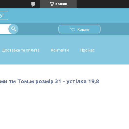
Кошик
у!
Кошик
Доставка та оплата
Контакти
Про нас
и тм Том.м розмір 31 - устілка 19,8