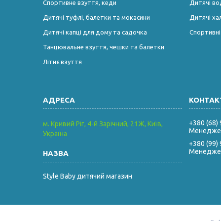
Спортивне взуття, кеди
Дитячі во
Дитячі туфлі, балетки та мокасини
Дитячі ха
Дитячі капці для дому та садочка
Спортивн
Танцювальне взуття, чешки та балетки
Літнє взуття
+380 (68)
м. Кривий Ріг, 4-й Зарічний, 21Ж, Київ,
Менеджер
Україна
+380 (99)
Менеджер
Style Baby дитячий магазин