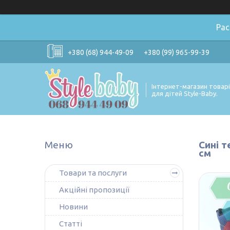
Ра
+380 (68) 944-49-09
+380 (99) 965-99-39
Інтернет-магазин товар
для дітей Style-Baby.
Сині т
см
Товари та послуги
Акційні пропозиції
Новини
Статті