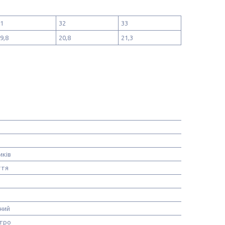
1
32
33
9,8
20,8
21,3
иків
ття
ний
тро