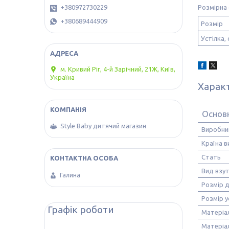
Розмірна 
+380972730229
+380689444909
Розмір
Устілка, 
м. Кривий Ріг, 4-й Зарічний, 21Ж, Київ,
Україна
Харак
Основн
Style Baby дитячий магазин
Виробни
Країна 
Стать
Вид взу
Галина
Розмір 
Розмір у
Графік роботи
Матеріа
Матеріа