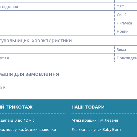
л підошви
ТЕП
Синій
Липучка
Новий
тувальницькі характеристики
Зима
зуття
Повсякден
ація для замовлення
0 ₴
ИЙ ТРИКОТАЖ
НАШІ ТОВАРИ
яг від 0 до 12 міс
М’які іграшки ТМ Левеня
и, повзунки, бодіки, шапочки
Ляльки та пупси Baby Born